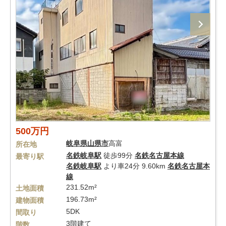
500万円
岐阜県
山県市
高富
所在地
名鉄岐阜駅
徒歩99分
名鉄名古屋本線
最寄り駅
名鉄岐阜駅
より車24分 9.60km
名鉄名古屋本
線
231.52m²
土地面積
196.73m²
建物面積
5DK
間取り
3階建て
階数