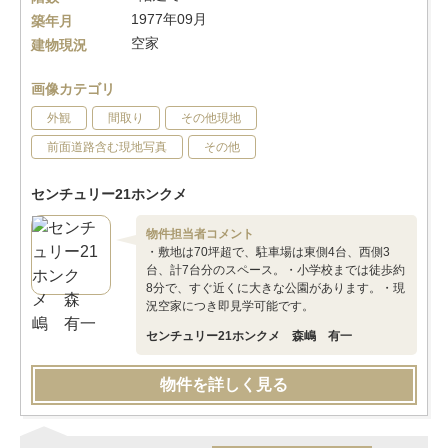
1977年09月
築年月
空家
建物現況
画像カテゴリ
外観
間取り
その他現地
前面道路含む現地写真
その他
センチュリー21ホンクメ
物件担当者コメント
・敷地は70坪超で、駐車場は東側4台、西側3
台、計7台分のスペース。・小学校までは徒歩約
8分で、すぐ近くに大きな公園があります。・現
況空家につき即見学可能です。
センチュリー21ホンクメ 森嶋 有一
物件を詳しく見る