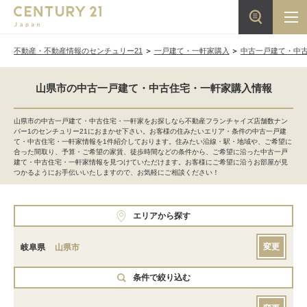
不動産・不動産情報のセンチュリー21
一戸建て・一軒家購入
中古一戸建て・中
山県市の中古一戸建て・中古住宅・一軒家購入情報
山県市の中古一戸建て・中古住宅・一軒家をお探しなら不動産フランチャイズ店舗数ナン
バー1のセンチュリー21におまかせ下さい。お客様の住みたいエリア・条件の中古一戸建
て・中古住宅・一軒家情報を1件紹介しております。住みたい沿線・駅・地域や、ご希望に
合った間取り、予算・ご希望の家賃、徒歩時間などの条件から、ご希望に沿った中古一戸
建て・中古住宅・一軒家情報を見つけていただけます。お客様にご希望に沿うお部屋が見
つかるようにお手伝いいたしますので、お気軽にご相談ください！
エリアから探す
変更
岐阜県
山県市
条件で絞り込む