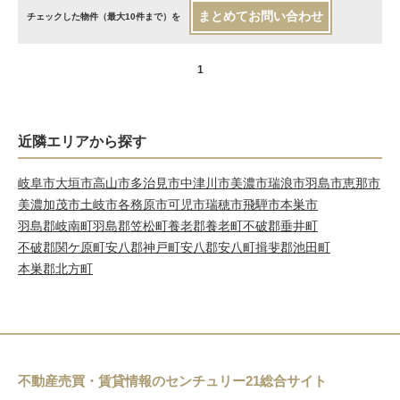
まとめてお問い合わせ
チェックした物件（最大10件まで）を
1
近隣エリアから探す
岐阜市
大垣市
高山市
多治見市
中津川市
美濃市
瑞浪市
羽島市
恵那市
美濃加茂市
土岐市
各務原市
可児市
瑞穂市
飛騨市
本巣市
羽島郡岐南町
羽島郡笠松町
養老郡養老町
不破郡垂井町
不破郡関ケ原町
安八郡神戸町
安八郡安八町
揖斐郡池田町
本巣郡北方町
不動産売買・賃貸情報のセンチュリー21総合サイト