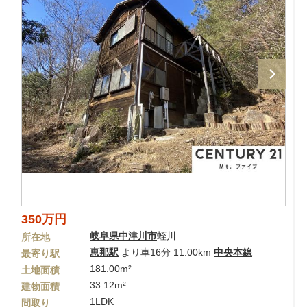
350万円
岐阜県
中津川市
蛭川
所在地
恵那駅
より車16分 11.00km
中央本線
最寄り駅
181.00m²
土地面積
33.12m²
建物面積
1LDK
間取り