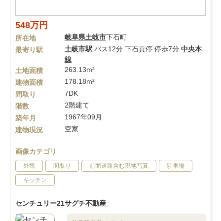
548万円
岐阜県
土岐市
下石町
所在地
土岐市駅
バス12分 下石貢停 停歩7分
中央本
最寄り駅
線
263.13m²
土地面積
178.18m²
建物面積
7DK
間取り
2階建て
階数
1967年09月
築年月
空家
建物現況
画像カテゴリ
外観
間取り
前面道路含む現地写真
駐車場
キッチン
センチュリー21サグチ不動産