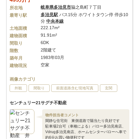
岐阜県
多治見市
脇之島町７丁目
所在地
多治見駅
バス15分 ホワイトタウン停 停歩10
最寄り駅
分
中央本線
222.17m²
土地面積
91.91m²
建物面積
6DK
間取り
2階建て
階数
1983年03月
築年月
空家
建物現況
画像カテゴリ
外観
間取り
前面道路含む現地写真
玄関
センチュリー21サグチ不動産
物件担当者コメント
閑静な住宅街 東側道路で陽当たり良好です
駐車場2台可（車種による）バロー多治見南店、
Vdrug多治見南店、ホームセンターバローへ車で
約6分お買い物便利です