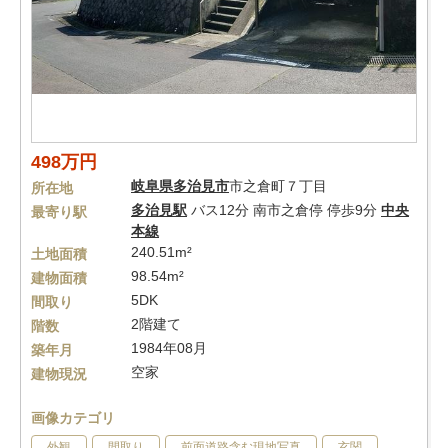
498万円
岐阜県
多治見市
市之倉町７丁目
所在地
多治見駅
バス12分 南市之倉停 停歩9分
中央
最寄り駅
本線
240.51m²
土地面積
98.54m²
建物面積
5DK
間取り
2階建て
階数
1984年08月
築年月
空家
建物現況
画像カテゴリ
外観
間取り
前面道路含む現地写真
玄関