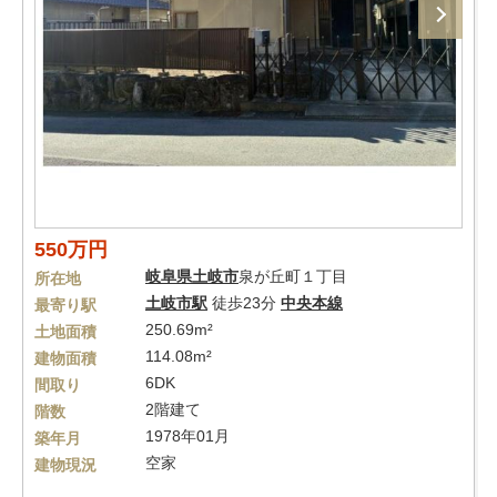
550万円
岐阜県
土岐市
泉が丘町１丁目
所在地
土岐市駅
徒歩23分
中央本線
最寄り駅
250.69m²
土地面積
114.08m²
建物面積
6DK
間取り
2階建て
階数
1978年01月
築年月
空家
建物現況