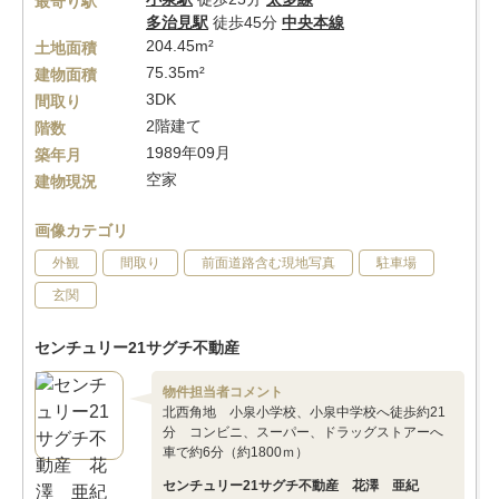
最寄り駅
多治見駅
徒歩45分
中央本線
204.45m²
土地面積
75.35m²
建物面積
3DK
間取り
2階建て
階数
1989年09月
築年月
空家
建物現況
画像カテゴリ
外観
間取り
前面道路含む現地写真
駐車場
玄関
センチュリー21サグチ不動産
物件担当者コメント
北西角地 小泉小学校、小泉中学校へ徒歩約21
分 コンビニ、スーパー、ドラッグストアーへ
車で約6分（約1800ｍ）
センチュリー21サグチ不動産 花澤 亜紀