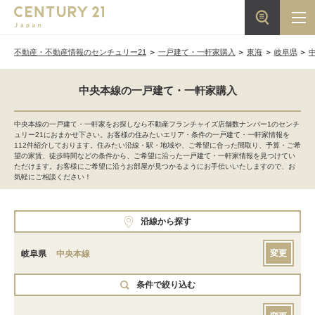
不動産・不動産情報のセンチュリー21
一戸建て・一軒家購入
東海
岐阜県
中央本線の一戸建て・一軒家購入
中央本線の一戸建て・一軒家をお探しなら不動産フランチャイズ店舗数ナンバー1のセンチ
ュリー21におまかせ下さい。お客様の住みたいエリア・条件の一戸建て・一軒家情報を
112件紹介しております。住みたい沿線・駅・地域や、ご希望に合った間取り、予算・ご希
望の家賃、徒歩時間などの条件から、ご希望に沿った一戸建て・一軒家情報を見つけてい
ただけます。お客様にご希望に沿うお部屋が見つかるようにお手伝いいたしますので、お
気軽にご相談ください！
沿線から探す
変更
岐阜県
中央本線
条件で絞り込む