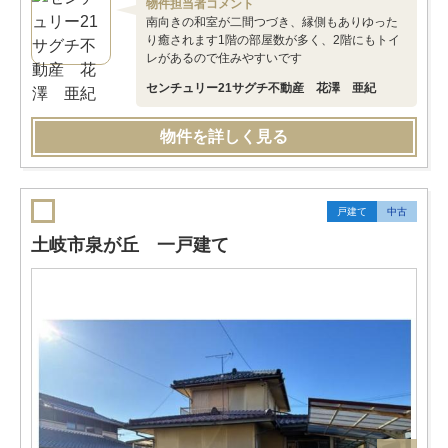
物件担当者コメント
南向きの和室が二間つづき、縁側もありゆった
り癒されます1階の部屋数が多く、2階にもトイ
レがあるので住みやすいです
センチュリー21サグチ不動産 花澤 亜紀
物件を詳しく見る
戸建て
中古
土岐市泉が丘 一戸建て