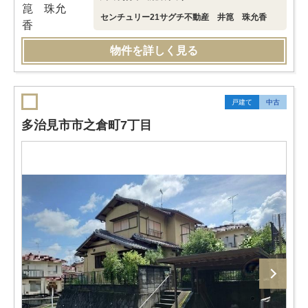
センチュリー21サグチ不動産 井箟 珠允香
物件を詳しく見る
戸建て
中古
多治見市市之倉町7丁目