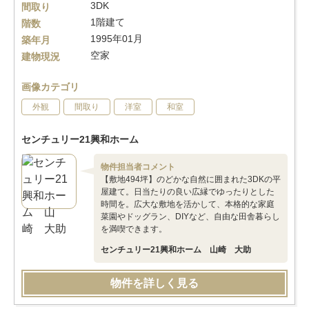
3DK
間取り
1階建て
階数
1995年01月
築年月
空家
建物現況
画像カテゴリ
外観
間取り
洋室
和室
センチュリー21興和ホーム
物件担当者コメント
【敷地494坪】のどかな自然に囲まれた3DKの平
屋建て。日当たりの良い広縁でゆったりとした
時間を。広大な敷地を活かして、本格的な家庭
菜園やドッグラン、DIYなど、自由な田舎暮らし
を満喫できます。
センチュリー21興和ホーム 山崎 大助
物件を詳しく見る