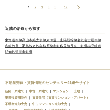
1
2
3
4
5
…
12
近隣の沿線から探す
東海道本線
高山本線
太多線
東海道・山陽新幹線
名鉄名古屋本線
名鉄竹鼻・羽島線
名鉄各務原線
名鉄広見線
長良川鉄道
樽見鉄道
明知鉄道
養老鉄道
不動産売買・賃貸情報のセンチュリー21総合サイト
新築一戸建て
中古一戸建て
マンション
土地
事業投資用物件
賃貸住宅（賃貸マンション・アパート）
不動産売却査定
中古マンション売却査定