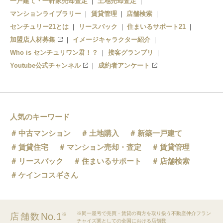
一戸建て・一軒家売却査定
土地売却査定
マンションライブラリー
賃貸管理
店舗検索
センチュリー21とは
リースバック
住まいるサポート21
加盟店人材募集
イメージキャラクター紹介
Who is センチュリワン君！？
接客グランプリ
Youtube公式チャンネル
成約者アンケート
人気のキーワード
中古マンション
土地購入
新築一戸建て
賃貸住宅
マンション売却・査定
賃貸管理
リースバック
住まいるサポート
店舗検索
ケインコスギさん
※同一屋号で売買・賃貸の両方を取り扱う不動産仲介フラン
No.1
店舗数
※
チャイズ業としての全国における店舗数