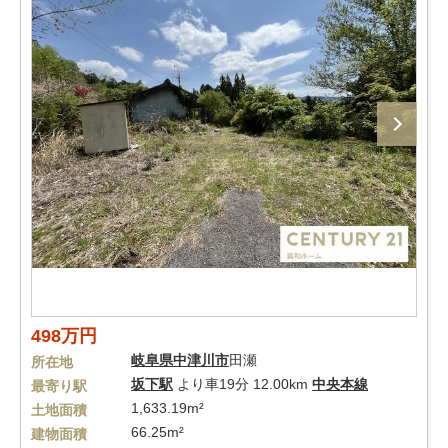
498万円
岐阜県
中津川市
田瀬
所在地
坂下駅
より車19分 12.00km
中央本線
最寄り駅
1,633.19m²
土地面積
66.25m²
建物面積