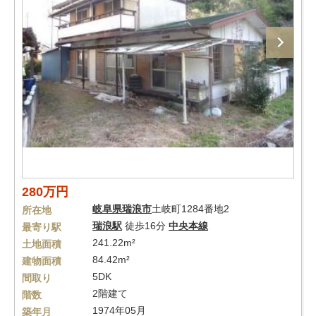
280万円
岐阜県
瑞浪市
土岐町1284番地2
所在地
瑞浪駅
徒歩16分
中央本線
最寄り駅
241.22m²
土地面積
84.42m²
建物面積
5DK
間取り
2階建て
階数
1974年05月
築年月