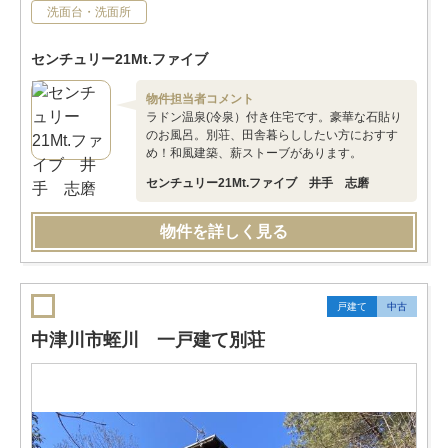
洗面台・洗面所
センチュリー21Mt.ファイブ
物件担当者コメント
ラドン温泉(冷泉）付き住宅です。豪華な石貼り
のお風呂。別荘、田舎暮らししたい方におすす
め！和風建築、薪ストーブがあります。
センチュリー21Mt.ファイブ 井手 志磨
物件を詳しく見る
戸建て
中古
中津川市蛭川 一戸建て別荘