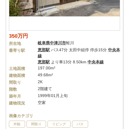
350万円
岐阜県
中津川市
蛭川
所在地
恵那駅
バス47分 太田中組停 停歩15分
中央本
最寄り駅
線
恵那駅
より車13分 8.50km
中央本線
197.00m²
土地面積
49.68m²
建物面積
2K
間取り
2階建て
階数
1999年01月上旬
築年月
空家
建物現況
画像カテゴリ
外観
間取り
リビング
バス