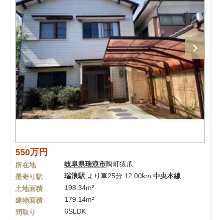
550万円
岐阜県
瑞浪市
陶町猿爪
所在地
瑞浪駅
より車25分 12.00km
中央本線
最寄り駅
198.34m²
土地面積
179.14m²
建物面積
6SLDK
間取り