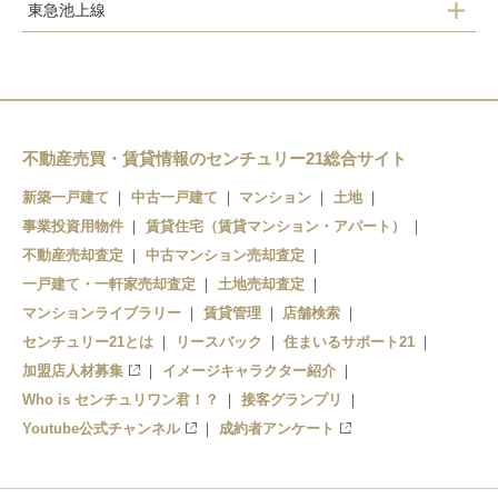
東急池上線
久が原
千鳥町
池上
蓮沼
不動産売買・賃貸情報のセンチュリー21総合サイト
蒲田
新築一戸建て
中古一戸建て
マンション
土地
事業投資用物件
賃貸住宅（賃貸マンション・アパート）
不動産売却査定
中古マンション売却査定
一戸建て・一軒家売却査定
土地売却査定
マンションライブラリー
賃貸管理
店舗検索
センチュリー21とは
リースバック
住まいるサポート21
加盟店人材募集
イメージキャラクター紹介
Who is センチュリワン君！？
接客グランプリ
Youtube公式チャンネル
成約者アンケート