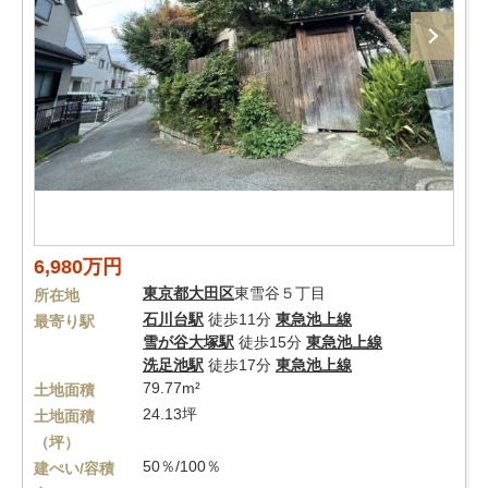
6,980万円
東京都
大田区
東雪谷５丁目
所在地
石川台駅
徒歩11分
東急池上線
最寄り駅
雪が谷大塚駅
徒歩15分
東急池上線
洗足池駅
徒歩17分
東急池上線
79.77m²
土地面積
24.13坪
土地面積
（坪）
50％/100％
建ぺい/容積