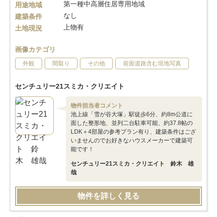
第一種中高層住居専用地域
用途地域
なし
建築条件
上物有
土地現況
画像カテゴリ
外観
間取り
その他
前面道路含む現地写真
センチュリー21スミカ・クリエイト
物件担当者コメント
池上線「雪が谷大塚」駅徒歩6分、約8m公道に
面した整形地、並列二台駐車可能、約37.8帖の
LDK＋4部屋の参考プラン有り、建築条件はござ
いませんのでお好きなハウスメーカーで建築可
能です！
センチュリー21スミカ・クリエイト 鈴木 雄
哉
物件を詳しく見る