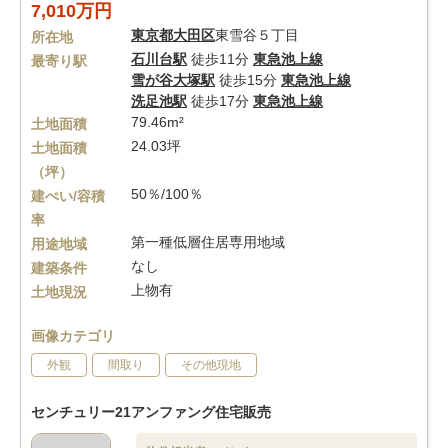
7,010万円
東京都
大田区
東雪谷５丁目
所在地
石川台駅
徒歩11分
東急池上線
最寄り駅
雪が谷大塚駅
徒歩15分
東急池上線
洗足池駅
徒歩17分
東急池上線
79.46m²
土地面積
24.03坪
土地面積
（坪）
50％/100％
建ぺい/容積
率
第一種低層住居専用地域
用途地域
なし
建築条件
上物有
土地現況
画像カテゴリ
外観
間取り
その他現地
センチュリー21アンファング住宅販売