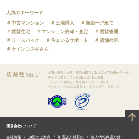
人気のキーワード
中古マンション
土地購入
新築一戸建て
賃貸住宅
マンション売却・査定
賃貸管理
リースバック
住まいるサポート
店舗検索
ケインコスギさん
※同一屋号で売買・賃貸の両方を取り扱う不動産仲介フラン
No.1
店舗数
※
チャイズ業としての全国における店舗数
（2026年7月時点／東京商工リサーチ調べ）
センチュリー21の加盟店は、すべて独立・自営です。
運営会社について
会社情報
加盟のご案内
加盟店人材募集
個人情報保護方針