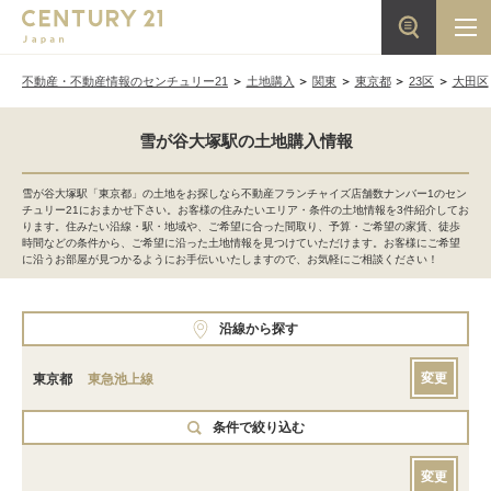
不動産・不動産情報のセンチュリー21
土地購入
関東
東京都
23区
大田区
雪が谷大塚駅の土地購入情報
雪が谷大塚駅「東京都」の土地をお探しなら不動産フランチャイズ店舗数ナンバー1のセン
チュリー21におまかせ下さい。お客様の住みたいエリア・条件の土地情報を3件紹介してお
ります。住みたい沿線・駅・地域や、ご希望に合った間取り、予算・ご希望の家賃、徒歩
時間などの条件から、ご希望に沿った土地情報を見つけていただけます。お客様にご希望
に沿うお部屋が見つかるようにお手伝いいたしますので、お気軽にご相談ください！
沿線から探す
変更
東京都
東急池上線
条件で絞り込む
変更