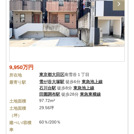
9,950万円
東京都
大田区
南雪谷１丁目
所在地
雪が谷大塚駅
徒歩6分
東急池上線
最寄り駅
石川台駅
徒歩8分
東急池上線
田園調布駅
徒歩28分
東急東横線
97.72m²
土地面積
29.56坪
土地面積
（坪）
60％/200％
建ぺい/容積
率