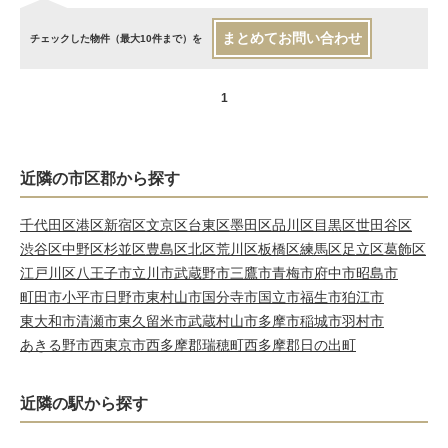
まとめてお問い合わせ
チェックした物件（最大10件まで）を
1
近隣の市区郡から探す
千代田区
港区
新宿区
文京区
台東区
墨田区
品川区
目黒区
世田谷区
渋谷区
中野区
杉並区
豊島区
北区
荒川区
板橋区
練馬区
足立区
葛飾区
江戸川区
八王子市
立川市
武蔵野市
三鷹市
青梅市
府中市
昭島市
町田市
小平市
日野市
東村山市
国分寺市
国立市
福生市
狛江市
東大和市
清瀬市
東久留米市
武蔵村山市
多摩市
稲城市
羽村市
あきる野市
西東京市
西多摩郡瑞穂町
西多摩郡日の出町
近隣の駅から探す