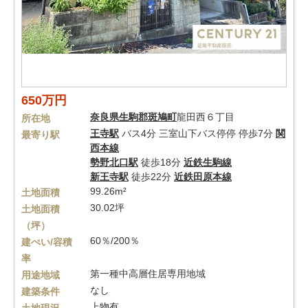
650万円
奈良県
生駒郡斑鳩町
龍田西６丁目
所在地
王寺駅
バス4分 三室山下バス停停 停歩7分
関
最寄り駅
西本線
勢野北口駅
徒歩18分
近鉄生駒線
新王寺駅
徒歩22分
近鉄田原本線
99.26m²
土地面積
30.02坪
土地面積
（坪）
60％/200％
建ぺい/容積
率
第一種中高層住居専用地域
用途地域
なし
建築条件
上物有