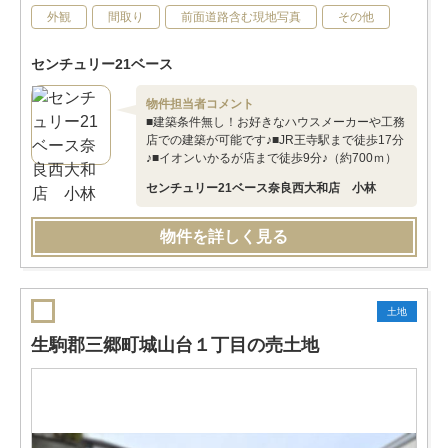
外観
間取り
前面道路含む現地写真
その他
センチュリー21ベース
物件担当者コメント
■建築条件無し！お好きなハウスメーカーや工務
店での建築が可能です♪■JR王寺駅まで徒歩17分
♪■イオンいかるが店まで徒歩9分♪（約700ｍ）
センチュリー21ベース奈良西大和店 小林
物件を詳しく見る
土地
生駒郡三郷町城山台１丁目の売土地