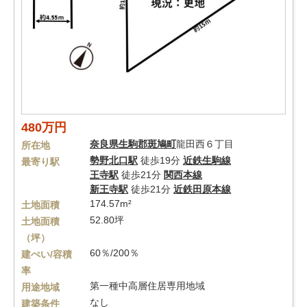
480万円
奈良県
生駒郡斑鳩町
龍田西６丁目
所在地
勢野北口駅
徒歩19分
近鉄生駒線
最寄り駅
王寺駅
徒歩21分
関西本線
新王寺駅
徒歩21分
近鉄田原本線
174.57m²
土地面積
52.80坪
土地面積
（坪）
60％/200％
建ぺい/容積
率
第一種中高層住居専用地域
用途地域
なし
建築条件