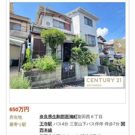
650万円
奈良県
生駒郡斑鳩町
龍田西６丁目
所在地
王寺駅
バス4分 三室山下バス停停 停歩7分
関
最寄り駅
西本線