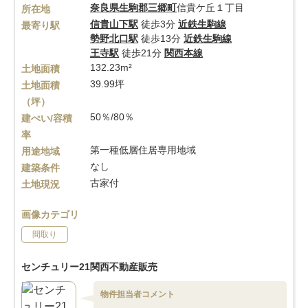
奈良県
生駒郡三郷町
信貴ケ丘１丁目
所在地
信貴山下駅
徒歩3分
近鉄生駒線
最寄り駅
勢野北口駅
徒歩13分
近鉄生駒線
王寺駅
徒歩21分
関西本線
132.23m²
土地面積
39.99坪
土地面積
（坪）
50％/80％
建ぺい/容積
率
第一種低層住居専用地域
用途地域
なし
建築条件
古家付
土地現況
画像カテゴリ
間取り
センチュリー21関西不動産販売
物件担当者コメント