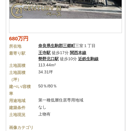
680万円
奈良県
生駒郡三郷町
三室１丁目
所在地
王寺駅
徒歩17分
関西本線
最寄り駅
勢野北口駅
徒歩10分
近鉄生駒線
113.44m²
土地面積
34.31坪
土地面積
（坪）
50％/80％
建ぺい/容積
率
第一種低層住居専用地域
用途地域
なし
建築条件
上物有
土地現況
画像カテゴリ