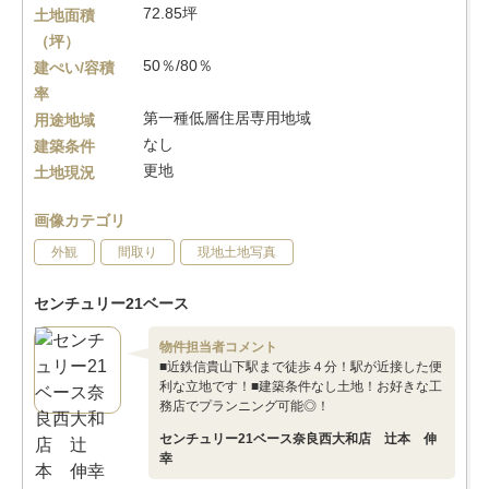
72.85坪
土地面積
（坪）
50％/80％
建ぺい/容積
率
第一種低層住居専用地域
用途地域
なし
建築条件
更地
土地現況
画像カテゴリ
外観
間取り
現地土地写真
センチュリー21ベース
物件担当者コメント
■近鉄信貴山下駅まで徒歩４分！駅が近接した便
利な立地です！■建築条件なし土地！お好きな工
務店でプランニング可能◎！
センチュリー21ベース奈良西大和店 辻本 伸
幸