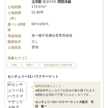
王寺駅
徒歩22分
関西本線
174.57m²
土地面積
52.80坪
土地面積
（坪）
60％/200％
建ぺい/容積
率
第一種中高層住居専用地域
用途地域
なし
建築条件
更地
土地現況
画像カテゴリ
外観
間取り
前面道路含む現地写真
センチュリー21ハウスマーケット
物件担当者コメント
●建築条件なしなのでお好みの家が建てれます。
●閑静な住宅街で子育てにもピッタリです。
センチュリー21ハウスマーケット大阪店 寺
田 敬一