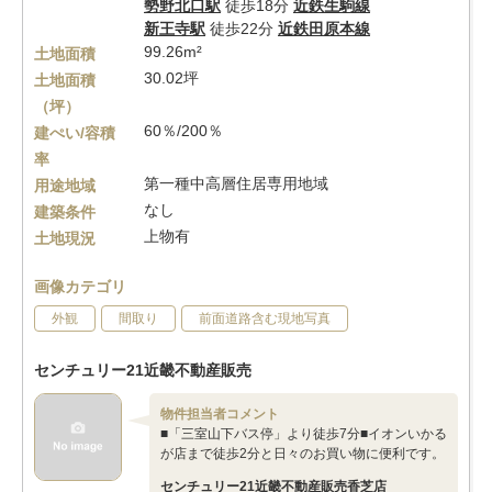
勢野北口駅
徒歩18分
近鉄生駒線
新王寺駅
徒歩22分
近鉄田原本線
99.26m²
土地面積
30.02坪
土地面積
（坪）
60％/200％
建ぺい/容積
率
第一種中高層住居専用地域
用途地域
なし
建築条件
上物有
土地現況
画像カテゴリ
外観
間取り
前面道路含む現地写真
センチュリー21近畿不動産販売
物件担当者コメント
■「三室山下バス停」より徒歩7分■イオンいかる
が店まで徒歩2分と日々のお買い物に便利です。
センチュリー21近畿不動産販売香芝店