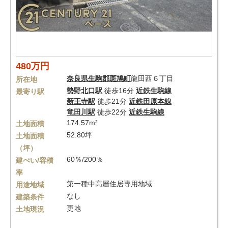
480万円
奈良県
生駒郡斑鳩町
龍田西６丁目
所在地
勢野北口駅
徒歩16分
近鉄生駒線
最寄り駅
新王寺駅
徒歩21分
近鉄田原本線
竜田川駅
徒歩22分
近鉄生駒線
174.57m²
土地面積
52.80坪
土地面積
（坪）
60％/200％
建ぺい/容積
率
第一種中高層住居専用地域
用途地域
なし
建築条件
更地
土地現況