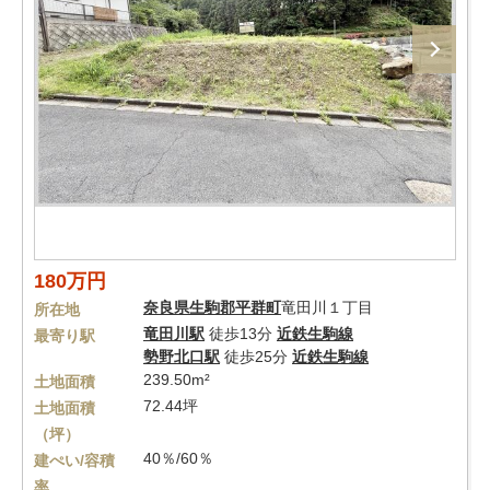
180万円
奈良県
生駒郡平群町
竜田川１丁目
所在地
竜田川駅
徒歩13分
近鉄生駒線
最寄り駅
勢野北口駅
徒歩25分
近鉄生駒線
239.50m²
土地面積
72.44坪
土地面積
（坪）
40％/60％
建ぺい/容積
率