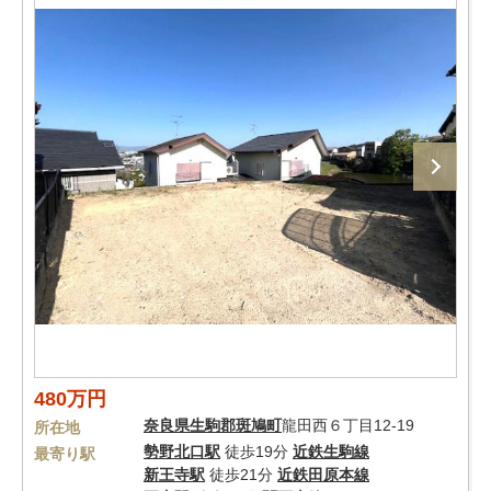
480万円
奈良県
生駒郡斑鳩町
龍田西６丁目12-19
所在地
勢野北口駅
徒歩19分
近鉄生駒線
最寄り駅
新王寺駅
徒歩21分
近鉄田原本線