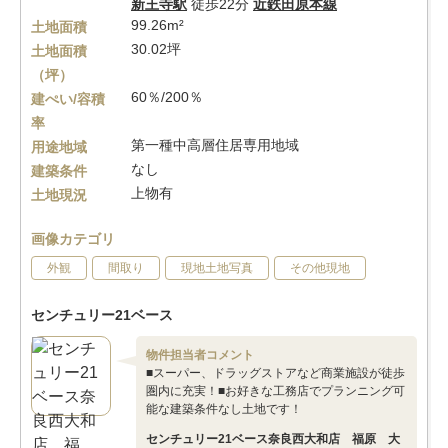
新王寺駅
徒歩22分
近鉄田原本線
99.26m²
土地面積
30.02坪
土地面積
（坪）
60％/200％
建ぺい/容積
率
第一種中高層住居専用地域
用途地域
なし
建築条件
上物有
土地現況
画像カテゴリ
外観
間取り
現地土地写真
その他現地
センチュリー21ベース
物件担当者コメント
■スーパー、ドラッグストアなど商業施設が徒歩
圏内に充実！■お好きな工務店でプランニング可
能な建築条件なし土地です！
センチュリー21ベース奈良西大和店 福原 大