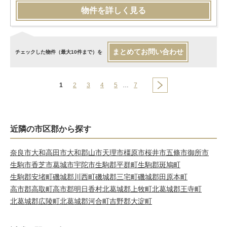
物件を詳しく見る
まとめてお問い合わせ
チェックした物件（最大10件まで）を
1
2
3
4
5
…
7
近隣の市区郡から探す
奈良市
大和高田市
大和郡山市
天理市
橿原市
桜井市
五條市
御所市
生駒市
香芝市
葛城市
宇陀市
生駒郡平群町
生駒郡斑鳩町
生駒郡安堵町
磯城郡川西町
磯城郡三宅町
磯城郡田原本町
高市郡高取町
高市郡明日香村
北葛城郡上牧町
北葛城郡王寺町
北葛城郡広陵町
北葛城郡河合町
吉野郡大淀町