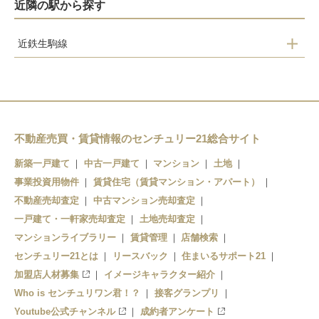
近隣の駅から探す
近鉄生駒線
平群
竜田川
勢野北口
信貴山下
不動産売買・賃貸情報のセンチュリー21総合サイト
王寺
新築一戸建て
中古一戸建て
マンション
土地
事業投資用物件
賃貸住宅（賃貸マンション・アパート）
不動産売却査定
中古マンション売却査定
一戸建て・一軒家売却査定
土地売却査定
マンションライブラリー
賃貸管理
店舗検索
センチュリー21とは
リースバック
住まいるサポート21
加盟店人材募集
イメージキャラクター紹介
Who is センチュリワン君！？
接客グランプリ
Youtube公式チャンネル
成約者アンケート