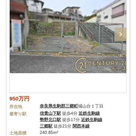
950万円
奈良県
生駒郡三郷町
城山台１丁目
所在地
信貴山下駅
徒歩4分
近鉄生駒線
最寄り駅
勢野北口駅
徒歩17分
近鉄生駒線
三郷駅
徒歩21分
関西本線
240.85m²
土地面積