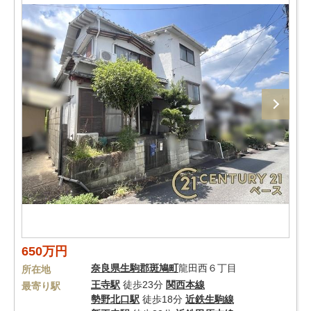
650万円
奈良県
生駒郡斑鳩町
龍田西６丁目
所在地
王寺駅
徒歩23分
関西本線
最寄り駅
勢野北口駅
徒歩18分
近鉄生駒線