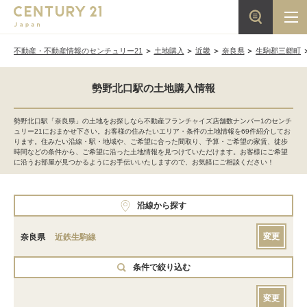
不動産・不動産情報のセンチュリー21
土地購入
近畿
奈良県
生駒郡三郷町
勢野北口駅の土地購入情報
勢野北口駅「奈良県」の土地をお探しなら不動産フランチャイズ店舗数ナンバー1のセンチ
ュリー21におまかせ下さい。お客様の住みたいエリア・条件の土地情報を69件紹介してお
ります。住みたい沿線・駅・地域や、ご希望に合った間取り、予算・ご希望の家賃、徒歩
時間などの条件から、ご希望に沿った土地情報を見つけていただけます。お客様にご希望
に沿うお部屋が見つかるようにお手伝いいたしますので、お気軽にご相談ください！
沿線から探す
変更
奈良県
近鉄生駒線
条件で絞り込む
変更