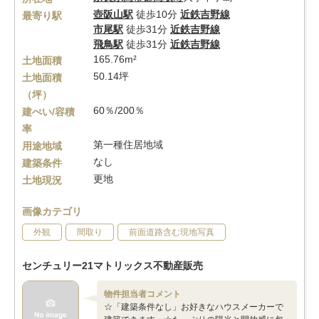
壺阪山駅
徒歩10分
近鉄吉野線
最寄り駅
市尾駅
徒歩31分
近鉄吉野線
飛鳥駅
徒歩31分
近鉄吉野線
165.76m²
土地面積
50.14坪
土地面積
（坪）
60％/200％
建ぺい/容積
率
第一種住居地域
用途地域
なし
建築条件
更地
土地現況
画像カテゴリ
外観
間取り
前面道路含む現地写真
センチュリー21マトリックス不動産販売
物件担当者コメント
☆「建築条件なし」お好きなハウスメーカーで