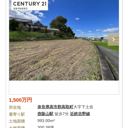
1,500万円
奈良県
高市郡高取町
大字下土佐
所在地
壺阪山駅
徒歩7分
近鉄吉野線
最寄り駅
993.00m²
土地面積
300.38坪