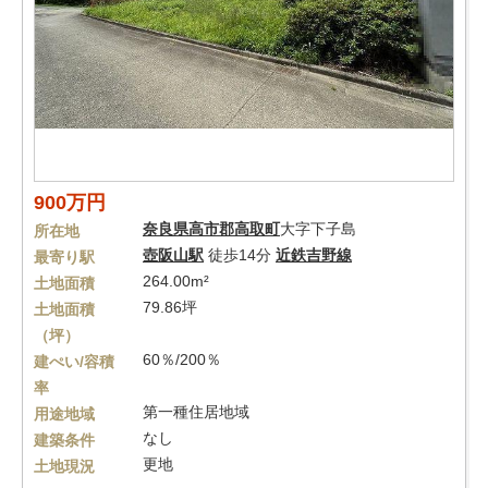
900万円
奈良県
高市郡高取町
大字下子島
所在地
壺阪山駅
徒歩14分
近鉄吉野線
最寄り駅
264.00m²
土地面積
79.86坪
土地面積
（坪）
60％/200％
建ぺい/容積
率
第一種住居地域
用途地域
なし
建築条件
更地
土地現況