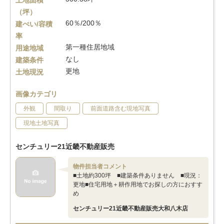
土地面積
（坪）
60％/200％
建ぺい/容積
率
第一種住居地域
用途地域
なし
建築条件
更地
土地現況
画像カテゴリ
外観
間取り
前面道路含む現地写真
現地土地写真
センチュリー21近畿不動産販売
物件担当者コメント
■土地約300坪 ■建築条件ありません ■現況：
更地■住宅用地＋耕作用地でお探しの方におすす
め
センチュリー21近畿不動産販売大和八木店