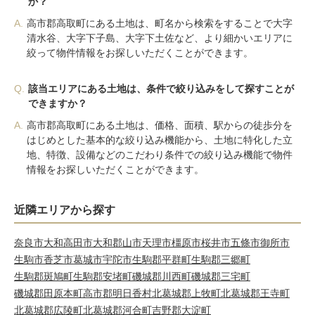
か？
A.
高市郡高取町にある土地は、町名から検索をすることで大字
清水谷、大字下子島、大字下土佐など、より細かいエリアに
絞って物件情報をお探しいただくことができます。
Q.
該当エリアにある土地は、条件で絞り込みをして探すことが
できますか？
A.
高市郡高取町にある土地は、価格、面積、駅からの徒歩分を
はじめとした基本的な絞り込み機能から、土地に特化した立
地、特徴、設備などのこだわり条件での絞り込み機能で物件
情報をお探しいただくことができます。
近隣エリアから探す
奈良市
大和高田市
大和郡山市
天理市
橿原市
桜井市
五條市
御所市
生駒市
香芝市
葛城市
宇陀市
生駒郡平群町
生駒郡三郷町
生駒郡斑鳩町
生駒郡安堵町
磯城郡川西町
磯城郡三宅町
磯城郡田原本町
高市郡明日香村
北葛城郡上牧町
北葛城郡王寺町
北葛城郡広陵町
北葛城郡河合町
吉野郡大淀町