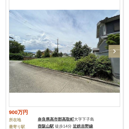
900万円
奈良県
高市郡高取町
大字下子島
所在地
壺阪山駅
徒歩14分
近鉄吉野線
最寄り駅