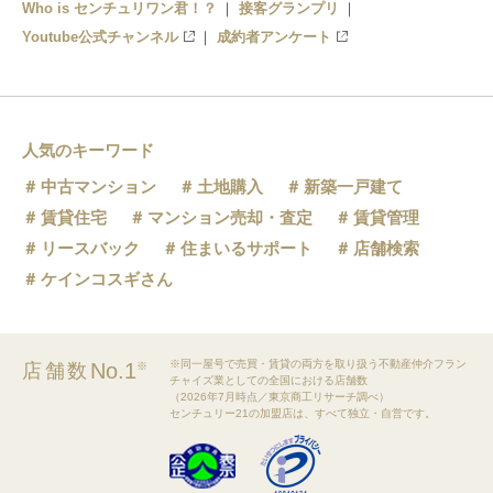
Who is センチュリワン君！？
接客グランプリ
Youtube公式チャンネル
成約者アンケート
人気のキーワード
中古マンション
土地購入
新築一戸建て
賃貸住宅
マンション売却・査定
賃貸管理
リースバック
住まいるサポート
店舗検索
ケインコスギさん
※同一屋号で売買・賃貸の両方を取り扱う不動産仲介フラン
No.1
店舗数
※
チャイズ業としての全国における店舗数
（2026年7月時点／東京商工リサーチ調べ）
センチュリー21の加盟店は、すべて独立・自営です。