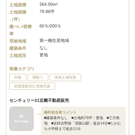
264.00m²
土地面積
79.86坪
土地面積
（坪）
60％/200％
建ぺい/容積
率
第一種住居地域
用途地域
なし
建築条件
更地
土地現況
画像カテゴリ
外観
間取り
現地土地写真
前面道路含む現地写真
センチュリー21近畿不動産販売
物件担当者コメント
■建築条件なし ■土地約79坪・更地 ■三方角
地 ■近鉄吉野線「壺阪山駅」徒歩14分■たかむ
ち小学校まで徒歩11分