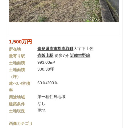
1,500万円
奈良県
高市郡高取町
大字下土佐
所在地
壺阪山駅
徒歩7分
近鉄吉野線
最寄り駅
993.00m²
土地面積
300.38坪
土地面積
（坪）
60％/200％
建ぺい/容積
率
第一種住居地域
用途地域
なし
建築条件
更地
土地現況
画像カテゴリ