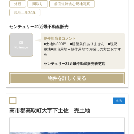
外観
間取り
前面道路含む現地写真
現地土地写真
センチュリー21近畿不動産販売
物件担当者コメント
■土地約300坪 ■建築条件ありません ■現況：
更地■住宅用地＋耕作用地でお探しの方におすす
め
センチュリー21近畿不動産販売香芝店
物件を詳しく見る
土地
高市郡高取町大字下土佐 売土地