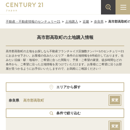
不動産・不動産情報のセンチュリー21
土地購入
近畿
奈良県
高市郡高取町
高市郡高取町の土地購入情報
高市郡高取町の土地をお探しなら不動産フランチャイズ店舗数ナンバー1のセンチュリー21
におまかせ下さい。お客様の住みたいエリア・条件の土地情報を6件紹介しております。住
みたい沿線・駅・地域や、ご希望に合った間取り、予算・ご希望の家賃、徒歩時間などの
条件から、ご希望に沿った土地情報を見つけていただけます。お客様にご希望に沿うお部
屋が見つかるようにお手伝いいたしますので、お気軽にご相談ください！
エリアから探す
変更
奈良県
高市郡高取町
条件で絞り込む
変更