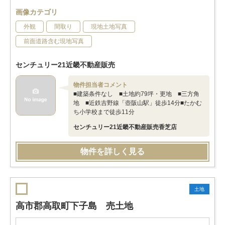
画像カテゴリ
外観
間取り
現地土地写真
前面道路含む現地写真
センチュリー21近畿不動産販売
物件担当者コメント
■建築条件なし ■土地約79坪・更地 ■三方角
地 ■近鉄吉野線「壺阪山駅」徒歩14分■たかむ
ち小学校まで徒歩11分
センチュリー21近畿不動産販売香芝店
物件を詳しく見る
土地
高市郡高取町下子島 売土地