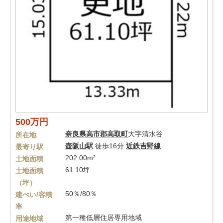
500万円
奈良県
高市郡高取町
大字清水谷
所在地
壺阪山駅
徒歩16分
近鉄吉野線
最寄り駅
202.00m²
土地面積
61.10坪
土地面積
（坪）
50％/80％
建ぺい/容積
率
第一種低層住居専用地域
用途地域