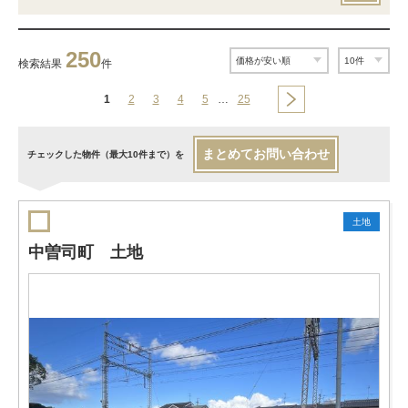
250
検索結果
件
1
2
3
4
5
…
25
まとめてお問い合わせ
チェックした物件（最大10件まで）を
土地
中曽司町 土地