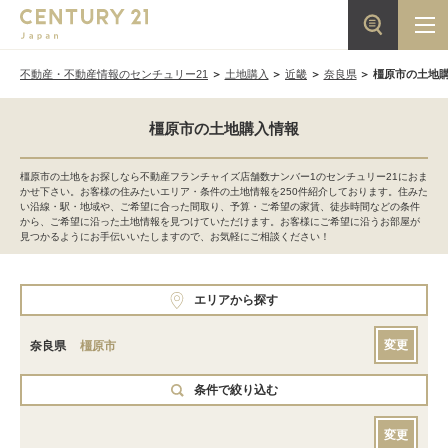
不動産・不動産情報のセンチュリー21
土地購入
近畿
奈良県
橿原市の土地
橿原市の土地購入情報
橿原市の土地をお探しなら不動産フランチャイズ店舗数ナンバー1のセンチュリー21におま
かせ下さい。お客様の住みたいエリア・条件の土地情報を250件紹介しております。住みた
い沿線・駅・地域や、ご希望に合った間取り、予算・ご希望の家賃、徒歩時間などの条件
から、ご希望に沿った土地情報を見つけていただけます。お客様にご希望に沿うお部屋が
見つかるようにお手伝いいたしますので、お気軽にご相談ください！
エリアから探す
変更
奈良県
橿原市
条件で絞り込む
変更