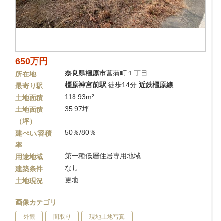
650万円
奈良県
橿原市
菖蒲町１丁目
所在地
橿原神宮前駅
徒歩14分
近鉄橿原線
最寄り駅
118.93m²
土地面積
35.97坪
土地面積
（坪）
50％/80％
建ぺい/容積
率
第一種低層住居専用地域
用途地域
なし
建築条件
更地
土地現況
画像カテゴリ
外観
間取り
現地土地写真