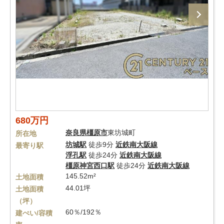
680万円
奈良県
橿原市
東坊城町
所在地
坊城駅
徒歩9分
近鉄南大阪線
最寄り駅
浮孔駅
徒歩24分
近鉄南大阪線
橿原神宮西口駅
徒歩24分
近鉄南大阪線
145.52m²
土地面積
44.01坪
土地面積
（坪）
60％/192％
建ぺい/容積