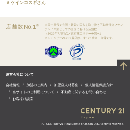
ケインコスギさん
※同一屋号で売買・賃貸の両方を取り扱う不動産仲介フラン
No.1
店舗数
※
チャイズ業としての全国における店舗数
（2026年7月時点／東京商工リサーチ調べ）
センチュリー21の加盟店は、すべて独立・自営です。
運営会社について
会社情報
加盟のご案内
加盟店人材募集
個人情報保護方針
当サイトのご利用について
不動産に関するお問い合わせ
お客様相談室
(C) CENTURY21 Real Estate of Japan Ltd. All rights reserved.