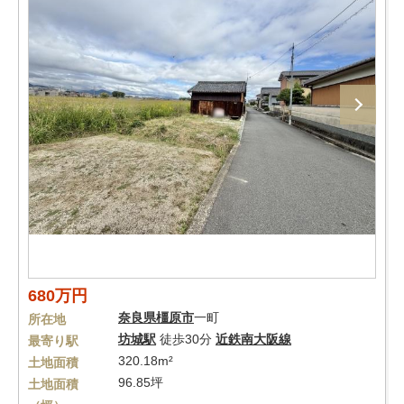
680万円
奈良県
橿原市
一町
所在地
坊城駅
徒歩30分
近鉄南大阪線
最寄り駅
320.18m²
土地面積
96.85坪
土地面積