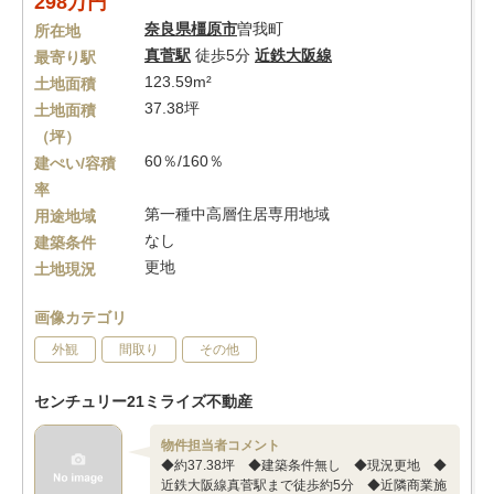
298万円
奈良県
橿原市
曽我町
所在地
真菅駅
徒歩5分
近鉄大阪線
最寄り駅
123.59m²
土地面積
37.38坪
土地面積
（坪）
60％/160％
建ぺい/容積
率
第一種中高層住居専用地域
用途地域
なし
建築条件
更地
土地現況
画像カテゴリ
外観
間取り
その他
センチュリー21ミライズ不動産
物件担当者コメント
◆約37.38坪 ◆建築条件無し ◆現況更地 ◆
近鉄大阪線真菅駅まで徒歩約5分 ◆近隣商業施