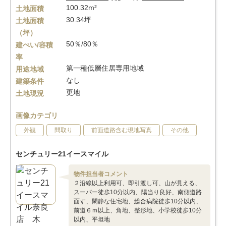
100.32m²
土地面積
30.34坪
土地面積
（坪）
50％/80％
建ぺい/容積
率
第一種低層住居専用地域
用途地域
なし
建築条件
更地
土地現況
画像カテゴリ
外観
間取り
前面道路含む現地写真
その他
センチュリー21イースマイル
物件担当者コメント
２沿線以上利用可、即引渡し可、山が見える、
スーパー徒歩10分以内、陽当り良好、南側道路
面す、閑静な住宅地、総合病院徒歩10分以内、
前道６ｍ以上、角地、整形地、小学校徒歩10分
以内、平坦地