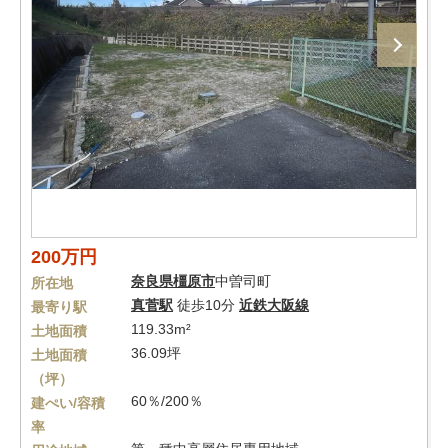
200万円
奈良県
橿原市
中曽司町
所在地
真菅駅
徒歩10分
近鉄大阪線
最寄り駅
119.33m²
土地面積
36.09坪
土地面積
（坪）
60％/200％
建ぺい/容積
率