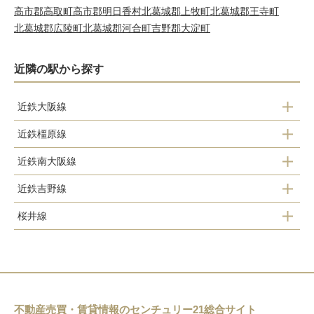
高市郡高取町
高市郡明日香村
北葛城郡上牧町
北葛城郡王寺町
北葛城郡広陵町
北葛城郡河合町
吉野郡大淀町
近隣の駅から探す
近鉄大阪線
近鉄橿原線
真菅駅
近鉄南大阪線
新ノ口駅
大和八木駅
近鉄吉野線
坊城駅
大和八木駅
耳成駅
桜井線
橿原神宮前駅
橿原神宮西口駅
八木西口駅
香久山駅
岡寺駅
橿原神宮前駅
畝傍御陵前駅
畝傍駅
橿原神宮前駅
金橋駅
不動産売買・賃貸情報のセンチュリー21総合サイト