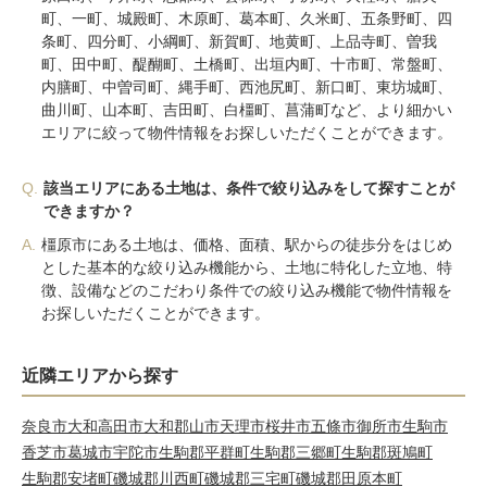
町、一町、城殿町、木原町、葛本町、久米町、五条野町、四
条町、四分町、小綱町、新賀町、地黄町、上品寺町、曽我
町、田中町、醍醐町、土橋町、出垣内町、十市町、常盤町、
内膳町、中曽司町、縄手町、西池尻町、新口町、東坊城町、
曲川町、山本町、吉田町、白橿町、菖蒲町など、より細かい
エリアに絞って物件情報をお探しいただくことができます。
Q.
該当エリアにある土地は、条件で絞り込みをして探すことが
できますか？
A.
橿原市にある土地は、価格、面積、駅からの徒歩分をはじめ
とした基本的な絞り込み機能から、土地に特化した立地、特
徴、設備などのこだわり条件での絞り込み機能で物件情報を
お探しいただくことができます。
近隣エリアから探す
奈良市
大和高田市
大和郡山市
天理市
桜井市
五條市
御所市
生駒市
香芝市
葛城市
宇陀市
生駒郡平群町
生駒郡三郷町
生駒郡斑鳩町
生駒郡安堵町
磯城郡川西町
磯城郡三宅町
磯城郡田原本町