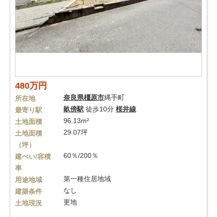
480万円
奈良県
橿原市
縄手町
所在地
畝傍駅
徒歩10分
桜井線
最寄り駅
96.13m²
土地面積
29.07坪
土地面積
（坪）
60％/200％
建ぺい/容積
率
第一種住居地域
用途地域
なし
建築条件
更地
土地現況