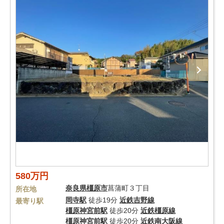
580万円
奈良県
橿原市
菖蒲町３丁目
所在地
岡寺駅
徒歩19分
近鉄吉野線
最寄り駅
橿原神宮前駅
徒歩20分
近鉄橿原線
橿原神宮前駅
徒歩20分
近鉄南大阪線