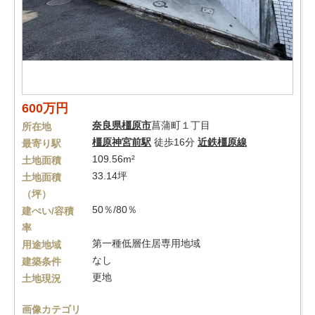
600万円
奈良県
橿原市
菖蒲町１丁目
所在地
橿原神宮前駅
徒歩16分
近鉄橿原線
最寄り駅
109.56m²
土地面積
33.14坪
土地面積
（坪）
50％/80％
建ぺい/容積
率
第一種低層住居専用地域
用途地域
なし
建築条件
更地
土地現況
画像カテゴリ