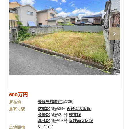
600万円
奈良県
橿原市
雲梯町
所在地
坊城駅
徒歩8分
近鉄南大阪線
最寄り駅
金橋駅
徒歩22分
桜井線
浮孔駅
徒歩16分
近鉄南大阪線
81.91m²
土地面積