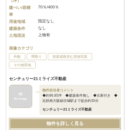
（坪）
70％/400％
建ぺい/容積
率
指定なし
用途地域
なし
建築条件
上物有
土地現況
画像カテゴリ
外観
間取り
前面道路含む現地写真
その他現地
センチュリー21ミライズ不動産
物件担当者コメント
◆約96.85坪 ◆建築条件無し ◆古家付き ◆
近鉄南大阪線坊城駅まで徒歩約30分
センチュリー21ミライズ不動産
物件を詳しく見る