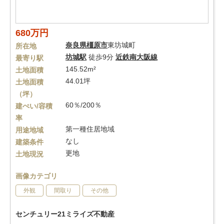
680万円
奈良県
橿原市
東坊城町
所在地
坊城駅
徒歩9分
近鉄南大阪線
最寄り駅
145.52m²
土地面積
44.01坪
土地面積
（坪）
60％/200％
建ぺい/容積
率
第一種住居地域
用途地域
なし
建築条件
更地
土地現況
画像カテゴリ
外観
間取り
その他
センチュリー21ミライズ不動産