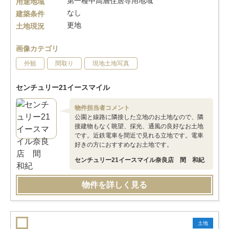
第一種中高層住居専用地域
用途地域
なし
建築条件
更地
土地現況
画像カテゴリ
外観
間取り
現地土地写真
センチュリー21イースマイル
物件担当者コメント
公園と線路に隣接した立地のお土地なので、隣
接建物もなく眺望、採光、通風の良好なお土地
です。近鉄電車を間近で見れる立地です。電車
好きの方におすすめなお土地です。
センチュリー21イースマイル奈良店 間 和紀
物件を詳しく見る
土地