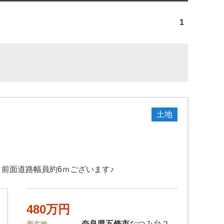
1
土地
前面道路幅員約6ｍございます♪
480万円
奈良県
五條市
なつみ台２