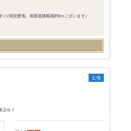
♪☆現況更地、前面道路幅員約6ｍございます♪
土地
.2ｍ！