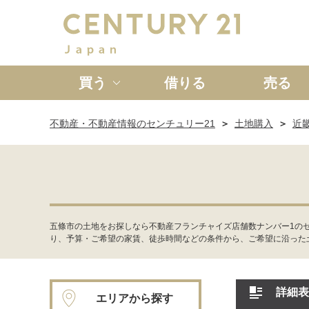
買う
借りる
売る
不動産・不動産情報のセンチュリー21
土地購入
近
新築一戸建て
中古一戸
五條市の土地をお探しなら不動産フランチャイズ店舗数ナンバー1の
り、予算・ご希望の家賃、徒歩時間などの条件から、ご希望に沿った
詳細表
エリアから探す