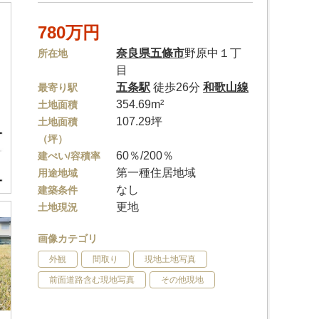
780万円
奈良県
五條市
野原中１丁
所在地
目
五条駅
徒歩26分
和歌山線
最寄り駅
354.69m²
土地面積
107.29坪
土地面積
（坪）
60％/200％
建ぺい/容積率
第一種住居地域
用途地域
なし
建築条件
更地
土地現況
画像カテゴリ
外観
間取り
現地土地写真
前面道路含む現地写真
その他現地