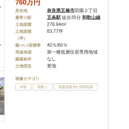
760万円
奈良県
五條市
田園２丁目
所在地
五条駅
徒歩35分
和歌山線
最寄り駅
276.94m²
土地面積
83.77坪
土地面積
（坪）
40％/60％
建ぺい/容積率
第一種低層住居専用地域
用途地域
なし
建築条件
更地
土地現況
画像カテゴリ
外観
間取り
前面道路含む現地写真