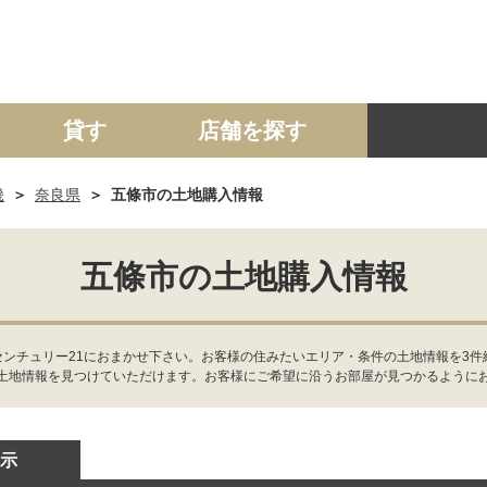
貸す
店舗を探す
畿
奈良県
五條市の土地購入情報
建て
マンション
土地
事業投資用
五條市の土地購入情報
センチュリー21におまかせ下さい。お客様の住みたいエリア・条件の土地情報を3
土地情報を見つけていただけます。お客様にご希望に沿うお部屋が見つかるように
示