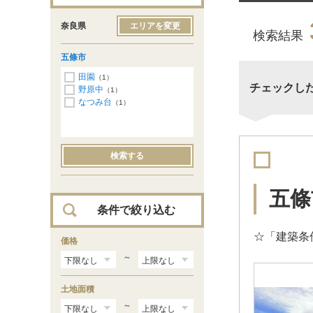
奈良県
エリアを変更
検索結果
五條市
田園
（1）
チェックし
野原中
（1）
なつみ台
（1）
検索する
五條
条件で絞り込む
☆「建築条
価格
～
土地面積
～