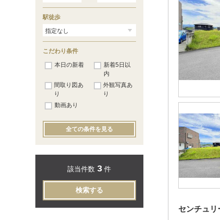
駅徒歩
こだわり条件
本日の新着
新着5日以
内
間取り図あ
外観写真あ
り
り
動画あり
全ての条件を見る
3
該当件数
件
検索する
センチュリ