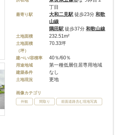
所在地
丁目
大和二見駅
徒歩23分
和歌
最寄り駅
山線
隅田駅
徒歩37分
和歌山線
232.51m²
土地面積
70.33坪
土地面積
（坪）
40％/60％
建ぺい/容積率
第一種低層住居専用地域
用途地域
なし
建築条件
更地
土地現況
画像カテゴリ
外観
間取り
前面道路含む現地写真