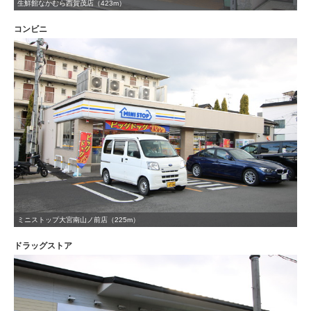
生鮮館なかむら西賀茂店（423m）
コンビニ
ミニストップ大宮南山ノ前店（225m）
ドラッグストア