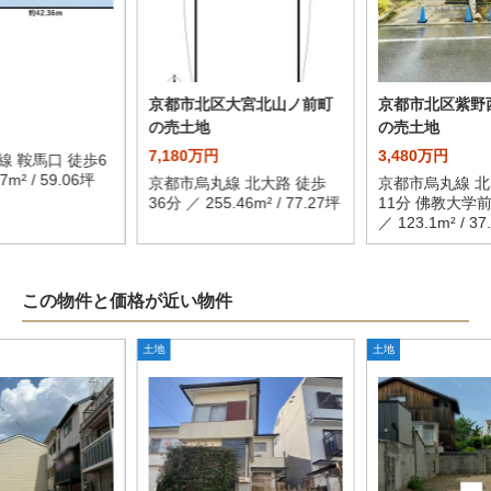
京都市北区大宮北山ノ前町
京都市北区紫野
の売土地
の売土地
7,180万円
3,480万円
線 鞍馬口 徒歩6
7m² / 59.06坪
京都市烏丸線 北大路 徒歩
京都市烏丸線 北
36分 ／ 255.46m² / 77.27坪
11分 佛教大学前
／ 123.1m² / 37
この物件と価格が近い物件
土地
土地