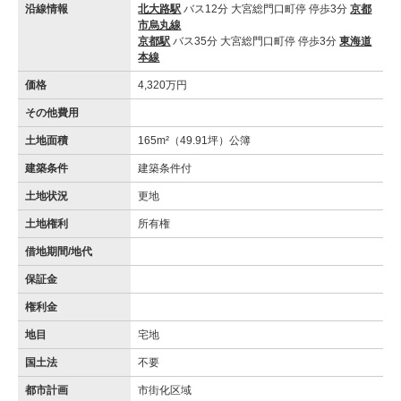
沿線情報
北大路駅
バス12分 大宮総門口町停 停歩3分
京都
市烏丸線
京都駅
バス35分 大宮総門口町停 停歩3分
東海道
本線
価格
4,320万円
その他費用
土地面積
165m²（49.91坪）公簿
建築条件
建築条件付
土地状況
更地
土地権利
所有権
借地期間/地代
保証金
権利金
地目
宅地
国土法
不要
都市計画
市街化区域