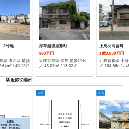
 2号地
深草越後屋敷町
上鳥羽高畠町
980万円
1億3,880万円
都線 洛西口 徒歩
近鉄京都線 伏見 徒歩11分
近鉄京都線 十条
.64m² / 40.12坪
／ 43.07m² / 13.02坪
／ 164.56m² / 4
駅近隣の物件
土地
土地