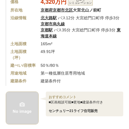
4,320万円
ローン
価格
シミュレーション
所在地
京都府京都市北区
大宮北山ノ前町
沿線情報
北大路駅
バス12分 大宮総門口町停 停歩3分
京都市烏丸線
京都駅
バス35分 大宮総門口町停 停歩3分
東
海道本線
土地面積
165m²
土地面積
49.91坪
（坪）
建ぺい/容積率
50％/80％
用途地域
第一種低層住居専用地域
建築条件
建築条件付
おすすめコメント
■区画相談可能■更地■建築条件付き
センチュリー21ライフ住宅販売