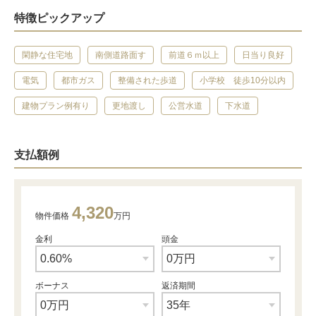
特徴ピックアップ
閑静な住宅地
南側道路面す
前道６ｍ以上
日当り良好
電気
都市ガス
整備された歩道
小学校 徒歩10分以内
建物プラン例有り
更地渡し
公営水道
下水道
支払額例
4,320
物件価格
万円
金利
頭金
ボーナス
返済期間