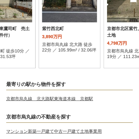
東鷹司町 売土
紫竹西北町
京都市北区紫竹
件付）
土地
3,890万円
4,798万円
京都市烏丸線 北大路 徒歩
22分 ／ 105.99m² / 32.06坪
町 徒歩10分 ／
京都市烏丸線 北
/ 31.53坪
19分 ／ 111.23m
最寄りの駅から物件を探す
京都市烏丸線 北大路駅
東海道本線 京都駅
京都市烏丸線の不動産を探す
マンション
新築一戸建て
中古一戸建て
土地
事業用