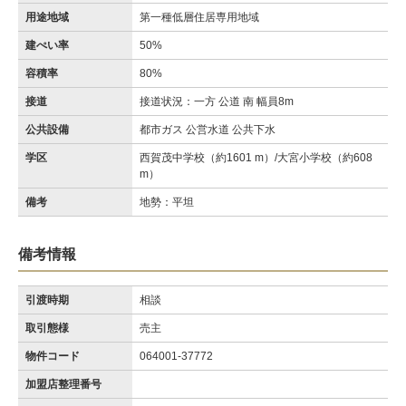
用途地域
第一種低層住居専用地域
建ぺい率
50%
容積率
80%
接道
接道状況：一方 公道 南 幅員8m
公共設備
都市ガス 公営水道 公共下水
学区
西賀茂中学校（約1601 m）/大宮小学校（約608
m）
備考
地勢：平坦
備考情報
引渡時期
相談
取引態様
売主
物件コード
064001-37772
加盟店整理番号