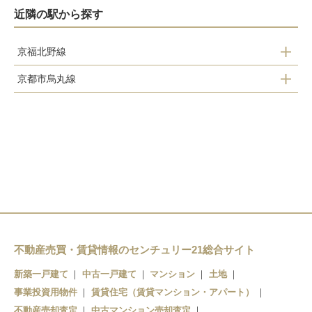
近隣の駅から探す
京福北野線
京都市烏丸線
北野白梅町駅
北山駅
等持院・立命館大学駅
北大路駅
不動産売買・賃貸情報のセンチュリー21総合サイト
新築一戸建て
中古一戸建て
マンション
土地
事業投資用物件
賃貸住宅（賃貸マンション・アパート）
不動産売却査定
中古マンション売却査定