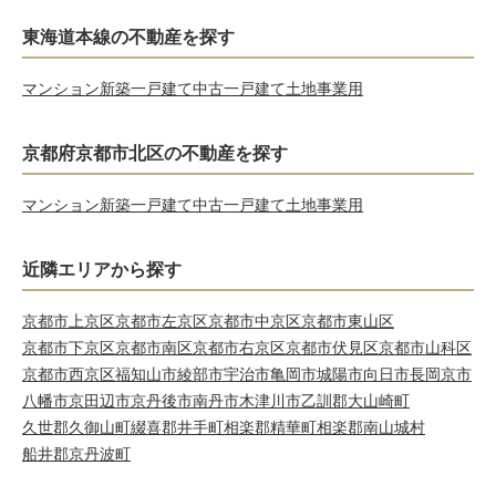
東海道本線の不動産を探す
マンション
新築一戸建て
中古一戸建て
土地
事業用
京都府京都市北区の不動産を探す
マンション
新築一戸建て
中古一戸建て
土地
事業用
近隣エリアから探す
京都市上京区
京都市左京区
京都市中京区
京都市東山区
京都市下京区
京都市南区
京都市右京区
京都市伏見区
京都市山科区
京都市西京区
福知山市
綾部市
宇治市
亀岡市
城陽市
向日市
長岡京市
八幡市
京田辺市
京丹後市
南丹市
木津川市
乙訓郡大山崎町
久世郡久御山町
綴喜郡井手町
相楽郡精華町
相楽郡南山城村
船井郡京丹波町