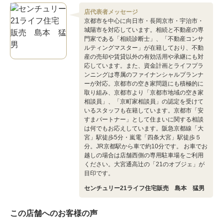
店代表者メッセージ
京都市を中心に向日市・長岡京市・宇治市・
城陽市を対応しています。相続と不動産の専
門家である「相続診断士」、「不動産コンサ
ルティングマスター」が在籍しており、不動
産の売却や賃貸以外の有効活用や承継にも対
応しています。また、資金計画とライフプラ
ンニングは専属のファイナンシャルプランナ
ーが対応。京都市の空き家問題にも積極的に
取り組み、京都市より「京都市地域の空き家
相談員」、「京町家相談員」の認定を受けて
いるスタッフも在籍しています。京都市「安
すまパートナー」として住まいに関する相談
は何でもお応えしています。阪急京都線「大
宮」駅徒歩5分・嵐電「四条大宮」駅徒歩５
分。JR京都駅から車で約10分です。 お車でお
越しの場合は店舗西側の専用駐車場をご利用
ください。大宮通高辻の「21のオブジェ」が
目印です。
センチュリー21ライフ住宅販売 島本 猛男
この店舗へのお客様の声