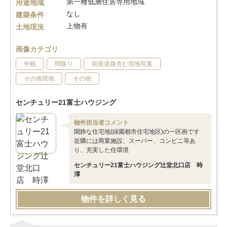
第一種低層住居専用地域
用途地域
なし
建築条件
上物有
土地現況
画像カテゴリ
外観
間取り
前面道路含む現地写真
その他現地
その他
センチュリー21富士ハウジング
物件担当者コメント
閑静な住宅地(緑園都市住宅地区)の一区画です
近隣には商業施設、スーパー、コンビニ等あ
り、充実した住環境
センチュリー21富士ハウジング辻堂北口店 時
澤
物件を詳しく見る