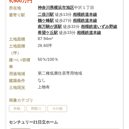
5,500万円
神奈川県
横浜市旭区
中沢１丁目
所在地
二俣川駅
徒歩13分
相模鉄道本線
最寄り駅
鶴ケ峰駅
徒歩27分
相模鉄道本線
南万騎が原駅
徒歩32分
相模鉄道いずみ野線
希望ケ丘駅
徒歩33分
相模鉄道本線
87.94m²
土地面積
26.60坪
土地面積
（坪）
50％/100％
建ぺい/容積
率
第二種低層住居専用地域
用途地域
なし
建築条件
上物有
土地現況
画像カテゴリ
外観
間取り
その他
センチュリー21日立ホーム