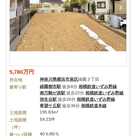
5,780万円
神奈川県
横浜市泉区
緑園３丁目
所在地
緑園都市駅
徒歩8分
相模鉄道いずみ野線
最寄り駅
南万騎が原駅
徒歩22分
相模鉄道いずみ野線
弥生台駅
徒歩26分
相模鉄道いずみ野線
希望ケ丘駅
徒歩36分
相模鉄道本線
195.83m²
土地面積
59.23坪
土地面積
（坪）
40％/80％
建ぺい/容積