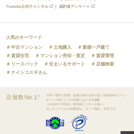
Youtube公式チャンネル
成約者アンケート
人気のキーワード
中古マンション
土地購入
新築一戸建て
賃貸住宅
マンション売却・査定
賃貸管理
リースバック
住まいるサポート
店舗検索
ケインコスギさん
※同一屋号で売買・賃貸の両方を取り扱う不動産仲介フラン
No.1
店舗数
※
チャイズ業としての全国における店舗数
（2026年7月時点／東京商工リサーチ調べ）
センチュリー21の加盟店は、すべて独立・自営です。