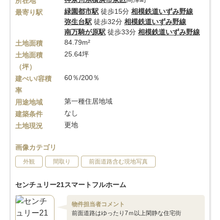
所在地
緑園都市駅
徒歩15分
相模鉄道いずみ野線
最寄り駅
弥生台駅
徒歩32分
相模鉄道いずみ野線
南万騎が原駅
徒歩33分
相模鉄道いずみ野線
84.79m²
土地面積
25.64坪
土地面積
（坪）
60％/200％
建ぺい/容積
率
第一種住居地域
用途地域
なし
建築条件
更地
土地現況
画像カテゴリ
外観
間取り
前面道路含む現地写真
センチュリー21スマートフルホーム
物件担当者コメント
前面道路はゆったり7ｍ以上閑静な住宅街