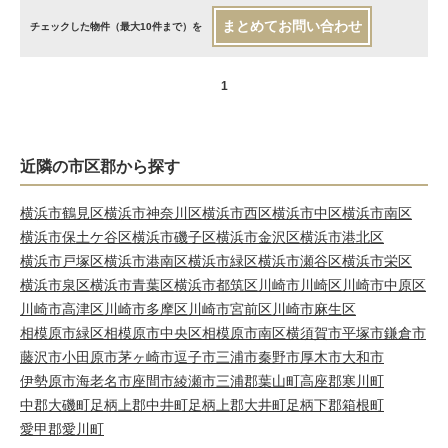
まとめてお問い合わせ
チェックした物件（最大10件まで）を
1
近隣の市区郡から探す
横浜市鶴見区
横浜市神奈川区
横浜市西区
横浜市中区
横浜市南区
横浜市保土ケ谷区
横浜市磯子区
横浜市金沢区
横浜市港北区
横浜市戸塚区
横浜市港南区
横浜市緑区
横浜市瀬谷区
横浜市栄区
横浜市泉区
横浜市青葉区
横浜市都筑区
川崎市川崎区
川崎市中原区
川崎市高津区
川崎市多摩区
川崎市宮前区
川崎市麻生区
相模原市緑区
相模原市中央区
相模原市南区
横須賀市
平塚市
鎌倉市
藤沢市
小田原市
茅ヶ崎市
逗子市
三浦市
秦野市
厚木市
大和市
伊勢原市
海老名市
座間市
綾瀬市
三浦郡葉山町
高座郡寒川町
中郡大磯町
足柄上郡中井町
足柄上郡大井町
足柄下郡箱根町
愛甲郡愛川町