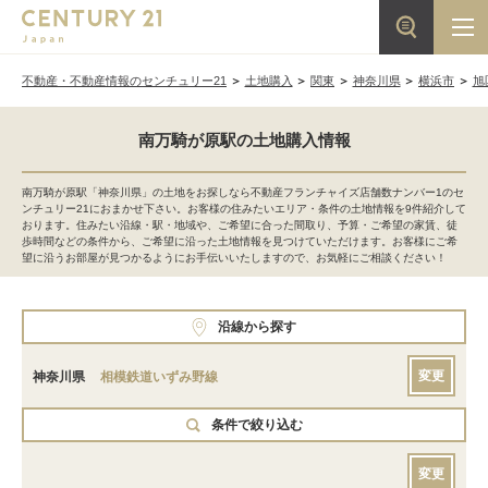
不動産・不動産情報のセンチュリー21
土地購入
関東
神奈川県
横浜市
旭
南万騎が原駅の土地購入情報
南万騎が原駅「神奈川県」の土地をお探しなら不動産フランチャイズ店舗数ナンバー1のセ
ンチュリー21におまかせ下さい。お客様の住みたいエリア・条件の土地情報を9件紹介して
おります。住みたい沿線・駅・地域や、ご希望に合った間取り、予算・ご希望の家賃、徒
歩時間などの条件から、ご希望に沿った土地情報を見つけていただけます。お客様にご希
望に沿うお部屋が見つかるようにお手伝いいたしますので、お気軽にご相談ください！
沿線から探す
変更
神奈川県
相模鉄道いずみ野線
条件で絞り込む
変更