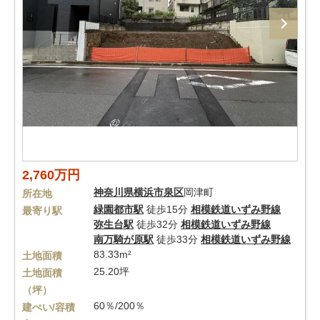
2,760万円
神奈川県
横浜市泉区
岡津町
所在地
緑園都市駅
徒歩15分
相模鉄道いずみ野線
最寄り駅
弥生台駅
徒歩32分
相模鉄道いずみ野線
南万騎が原駅
徒歩33分
相模鉄道いずみ野線
83.33m²
土地面積
25.20坪
土地面積
（坪）
60％/200％
建ぺい/容積