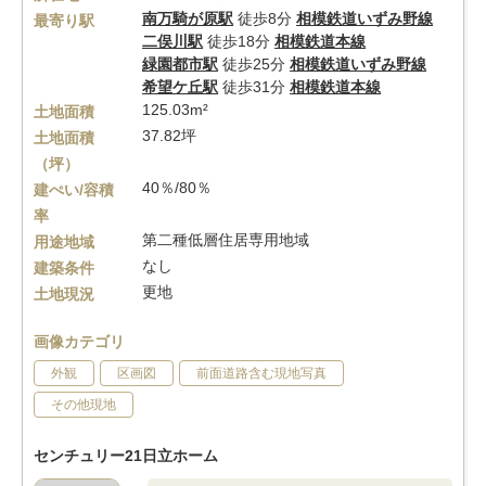
南万騎が原駅
徒歩8分
相模鉄道いずみ野線
最寄り駅
二俣川駅
徒歩18分
相模鉄道本線
緑園都市駅
徒歩25分
相模鉄道いずみ野線
希望ケ丘駅
徒歩31分
相模鉄道本線
125.03m²
土地面積
37.82坪
土地面積
（坪）
40％/80％
建ぺい/容積
率
第二種低層住居専用地域
用途地域
なし
建築条件
更地
土地現況
画像カテゴリ
外観
区画図
前面道路含む現地写真
その他現地
センチュリー21日立ホーム