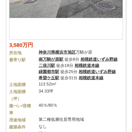
3,580万円
神奈川県
横浜市旭区
万騎が原
所在地
南万騎が原駅
徒歩8分
相模鉄道いずみ野線
最寄り駅
二俣川駅
徒歩18分
相模鉄道本線
緑園都市駅
徒歩25分
相模鉄道いずみ野線
希望ケ丘駅
徒歩31分
相模鉄道本線
113.52m²
土地面積
34.33坪
土地面積
（坪）
40％/80％
建ぺい/容積
率
第二種低層住居専用地域
用途地域
なし
建築条件