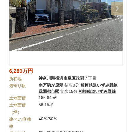
6,280万円
神奈川県
横浜市泉区
緑園７丁目
所在地
南万騎が原駅
徒歩8分
相模鉄道いずみ野線
最寄り駅
緑園都市駅
徒歩15分
相模鉄道いずみ野線
185.64m²
土地面積
56.15坪
土地面積
（坪）
40％/80％
建ぺい/容積
率