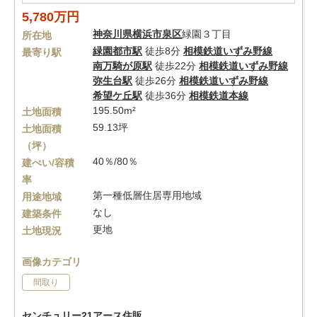
5,780万円
神奈川県
横浜市泉区
緑園３丁目
所在地
緑園都市駅
徒歩8分
相模鉄道いずみ野線
最寄り駅
南万騎が原駅
徒歩22分
相模鉄道いずみ野線
弥生台駅
徒歩26分
相模鉄道いずみ野線
希望ケ丘駅
徒歩36分
相模鉄道本線
195.50m²
土地面積
59.13坪
土地面積
（坪）
40％/80％
建ぺい/容積
率
第一種低層住居専用地域
用途地域
なし
建築条件
更地
土地現況
画像カテゴリ
間取り
センチュリー21アース住販