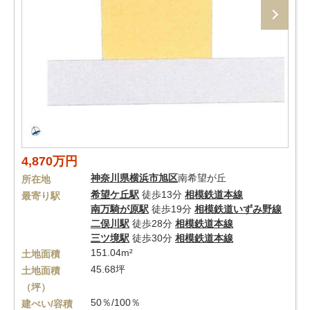
4,870万円
神奈川県
横浜市旭区
南希望が丘
所在地
希望ケ丘駅
徒歩13分
相模鉄道本線
最寄り駅
南万騎が原駅
徒歩19分
相模鉄道いずみ野線
二俣川駅
徒歩28分
相模鉄道本線
三ツ境駅
徒歩30分
相模鉄道本線
151.04m²
土地面積
45.68坪
土地面積
（坪）
50％/100％
建ぺい/容積