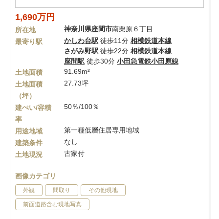
1,690万円
神奈川県
座間市
南栗原６丁目
所在地
かしわ台駅
徒歩11分
相模鉄道本線
最寄り駅
さがみ野駅
徒歩22分
相模鉄道本線
座間駅
徒歩30分
小田急電鉄小田原線
91.69m²
土地面積
27.73坪
土地面積
（坪）
50％/100％
建ぺい/容積
率
第一種低層住居専用地域
用途地域
なし
建築条件
古家付
土地現況
画像カテゴリ
外観
間取り
その他現地
前面道路含む現地写真