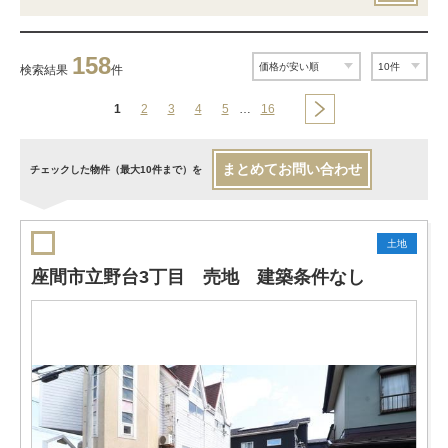
158
検索結果
件
1
2
3
4
5
…
16
まとめてお問い合わせ
チェックした物件（最大10件まで）を
土地
座間市立野台3丁目 売地 建築条件なし