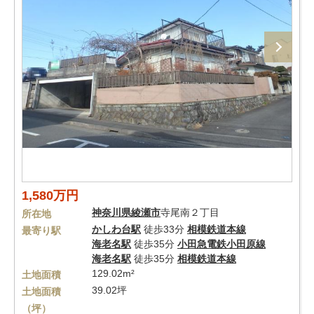
1,580万円
神奈川県
綾瀬市
寺尾南２丁目
所在地
かしわ台駅
徒歩33分
相模鉄道本線
最寄り駅
海老名駅
徒歩35分
小田急電鉄小田原線
海老名駅
徒歩35分
相模鉄道本線
129.02m²
土地面積
39.02坪
土地面積
（坪）