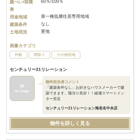
60％/100％
建ぺい/容積
率
第一種低層住居専用地域
用途地域
なし
建築条件
更地
土地現況
画像カテゴリ
外観
間取り
その他現地
センチュリー21リレーション
物件担当者コメント
「建築条件なし」お好きなハウスメーカーで建
築できます。陽当り良好！！綾瀬スマートイン
ター至近
センチュリー21リレーション海老名中央店
物件を詳しく見る