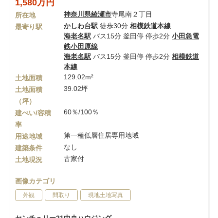
1,580万円
神奈川県
綾瀬市
寺尾南２丁目
所在地
かしわ台駅
徒歩30分
相模鉄道本線
最寄り駅
海老名駅
バス15分 釜田停 停歩2分
小田急電
鉄小田原線
海老名駅
バス15分 釜田停 停歩2分
相模鉄道
本線
129.02m²
土地面積
39.02坪
土地面積
（坪）
60％/100％
建ぺい/容積
率
第一種低層住居専用地域
用途地域
なし
建築条件
古家付
土地現況
画像カテゴリ
外観
間取り
現地土地写真