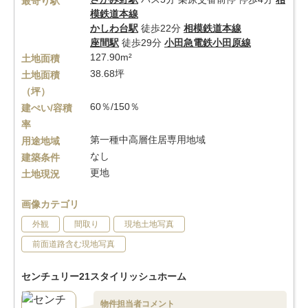
最寄り駅
模鉄道本線
かしわ台駅
徒歩22分
相模鉄道本線
座間駅
徒歩29分
小田急電鉄小田原線
127.90m²
土地面積
38.68坪
土地面積
（坪）
60％/150％
建ぺい/容積
率
第一種中高層住居専用地域
用途地域
なし
建築条件
更地
土地現況
画像カテゴリ
外観
間取り
現地土地写真
前面道路含む現地写真
センチュリー21スタイリッシュホーム
物件担当者コメント