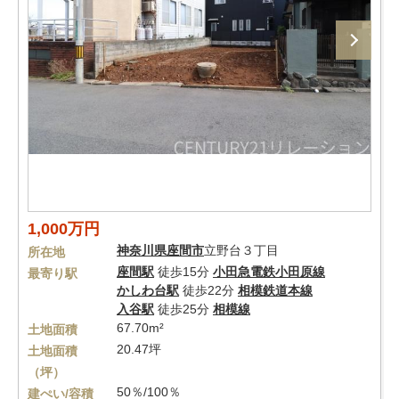
1,000万円
神奈川県
座間市
立野台３丁目
所在地
座間駅
徒歩15分
小田急電鉄小田原線
最寄り駅
かしわ台駅
徒歩22分
相模鉄道本線
入谷駅
徒歩25分
相模線
67.70m²
土地面積
20.47坪
土地面積
（坪）
50％/100％
建ぺい/容積