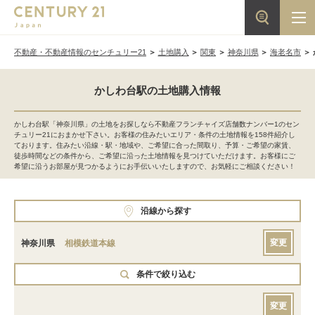
不動産・不動産情報のセンチュリー21
土地購入
関東
神奈川県
海老名市
かしわ台駅の土地購入情報
かしわ台駅「神奈川県」の土地をお探しなら不動産フランチャイズ店舗数ナンバー1のセン
チュリー21におまかせ下さい。お客様の住みたいエリア・条件の土地情報を158件紹介し
ております。住みたい沿線・駅・地域や、ご希望に合った間取り、予算・ご希望の家賃、
徒歩時間などの条件から、ご希望に沿った土地情報を見つけていただけます。お客様にご
希望に沿うお部屋が見つかるようにお手伝いいたしますので、お気軽にご相談ください！
沿線から探す
変更
神奈川県
相模鉄道本線
条件で絞り込む
変更