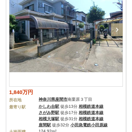
1,840万円
神奈川県
座間市
南栗原３丁目
所在地
かしわ台駅
徒歩13分
相模鉄道本線
最寄り駅
さがみ野駅
徒歩17分
相模鉄道本線
相模大塚駅
徒歩31分
相模鉄道本線
座間駅
徒歩32分
小田急電鉄小田原線
124.92m²
土地面積