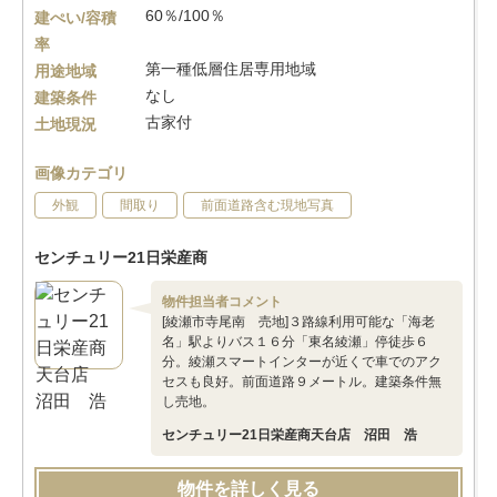
60％/100％
建ぺい/容積
率
第一種低層住居専用地域
用途地域
なし
建築条件
古家付
土地現況
画像カテゴリ
外観
間取り
前面道路含む現地写真
センチュリー21日栄産商
物件担当者コメント
[綾瀬市寺尾南 売地]３路線利用可能な「海老
名」駅よりバス１６分「東名綾瀬」停徒歩６
分。綾瀬スマートインターが近くで車でのアク
セスも良好。前面道路９メートル。建築条件無
し売地。
センチュリー21日栄産商天台店 沼田 浩
物件を詳しく見る