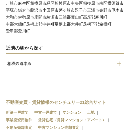
川崎市麻生区
相模原市緑区
相模原市中央区
相模原市南区
横須賀市
平塚市
鎌倉市
藤沢市
小田原市
茅ヶ崎市
逗子市
三浦市
秦野市
厚木市
大和市
伊勢原市
座間市
綾瀬市
三浦郡葉山町
高座郡寒川町
中郡大磯町
足柄上郡中井町
足柄上郡大井町
足柄下郡箱根町
愛甲郡愛川町
近隣の駅から探す
相模鉄道本線
大和
相模大塚
さがみ野
かしわ台
不動産売買・賃貸情報のセンチュリー21総合サイト
海老名
新築一戸建て
中古一戸建て
マンション
土地
事業投資用物件
賃貸住宅（賃貸マンション・アパート）
不動産売却査定
中古マンション売却査定