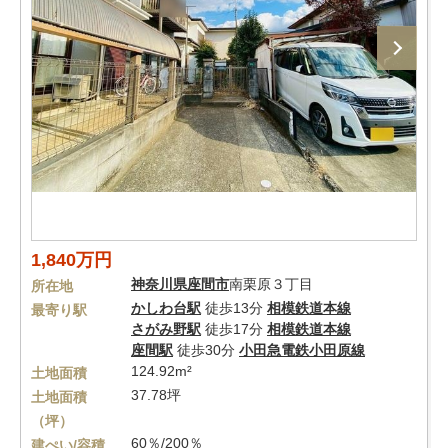
1,840万円
神奈川県
座間市
南栗原３丁目
所在地
かしわ台駅
徒歩13分
相模鉄道本線
最寄り駅
さがみ野駅
徒歩17分
相模鉄道本線
座間駅
徒歩30分
小田急電鉄小田原線
124.92m²
土地面積
37.78坪
土地面積
（坪）
60％/200％
建ぺい/容積