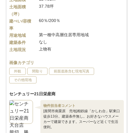
37.78坪
土地面積
（坪）
60％/200％
建ぺい/容積
率
第一種中高層住居専用地域
用途地域
なし
建築条件
上物有
土地現況
画像カテゴリ
外観
間取り
前面道路含む現地写真
その他現地
センチュリー21日栄産商
物件担当者コメント
[座間市南栗原 売地]相鉄線「かしわ台」駅東口
徒歩13分。建築条件無し。お好きなハウスメー
カーで建築できます。スーパーなど近くで生活
便利。