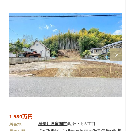
1,580万円
神奈川県
座間市
栗原中央５丁目
所在地
さがみ野駅
バス5分 栗原交番前停 停歩4分
相