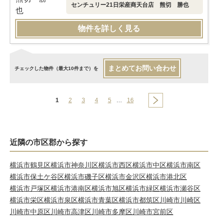
センチュリー21日栄産商天台店 熊切 勝也
物件を詳しく見る
まとめてお問い合わせ
チェックした物件（最大10件まで）を
1
2
3
4
5
…
16
近隣の市区郡から探す
横浜市鶴見区
横浜市神奈川区
横浜市西区
横浜市中区
横浜市南区
横浜市保土ケ谷区
横浜市磯子区
横浜市金沢区
横浜市港北区
横浜市戸塚区
横浜市港南区
横浜市旭区
横浜市緑区
横浜市瀬谷区
横浜市栄区
横浜市泉区
横浜市青葉区
横浜市都筑区
川崎市川崎区
川崎市中原区
川崎市高津区
川崎市多摩区
川崎市宮前区