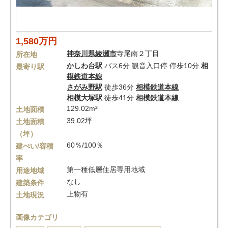
1,580万円
神奈川県
綾瀬市
寺尾南２丁目
所在地
かしわ台駅
バス6分 観音入口停 停歩10分
相
最寄り駅
模鉄道本線
さがみ野駅
徒歩36分
相模鉄道本線
相模大塚駅
徒歩41分
相模鉄道本線
129.02m²
土地面積
39.02坪
土地面積
（坪）
60％/100％
建ぺい/容積
率
第一種低層住居専用地域
用途地域
なし
建築条件
上物有
土地現況
画像カテゴリ