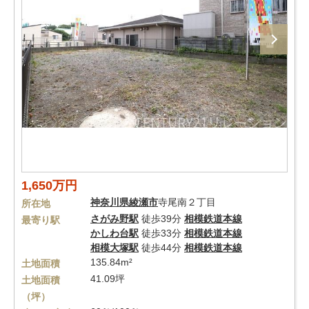
1,650万円
神奈川県
綾瀬市
寺尾南２丁目
所在地
さがみ野駅
徒歩39分
相模鉄道本線
最寄り駅
かしわ台駅
徒歩33分
相模鉄道本線
相模大塚駅
徒歩44分
相模鉄道本線
135.84m²
土地面積
41.09坪
土地面積
（坪）