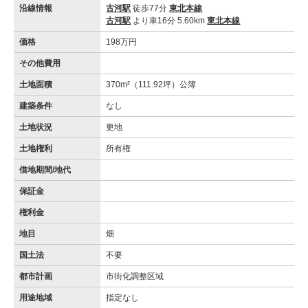
沿線情報
古河駅
徒歩77分
東北本線
古河駅
より車16分 5.60km
東北本線
価格
198万円
その他費用
土地面積
370m²（111.92坪）公簿
建築条件
なし
土地状況
更地
土地権利
所有権
借地期間/地代
保証金
権利金
地目
畑
国土法
不要
都市計画
市街化調整区域
用途地域
指定なし