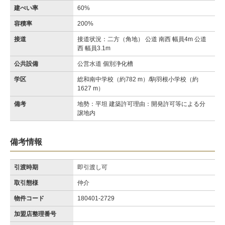
建ぺい率
60%
容積率
200%
接道
接道状況：二方（角地） 公道 南西 幅員4m 公道
西 幅員3.1m
公共設備
公営水道 個別浄化槽
学区
総和南中学校（約782 m）/駒羽根小学校（約
1627 m）
備考
地勢：平坦 建築許可理由：開発許可等による分
譲地内
備考情報
引渡時期
即引渡し可
取引態様
仲介
物件コード
180401-2729
加盟店整理番号