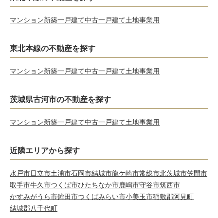
マンション
新築一戸建て
中古一戸建て
土地
事業用
東北本線の不動産を探す
マンション
新築一戸建て
中古一戸建て
土地
事業用
茨城県古河市の不動産を探す
マンション
新築一戸建て
中古一戸建て
土地
事業用
近隣エリアから探す
水戸市
日立市
土浦市
石岡市
結城市
龍ケ崎市
常総市
北茨城市
笠間市
取手市
牛久市
つくば市
ひたちなか市
鹿嶋市
守谷市
筑西市
かすみがうら市
鉾田市
つくばみらい市
小美玉市
稲敷郡阿見町
結城郡八千代町