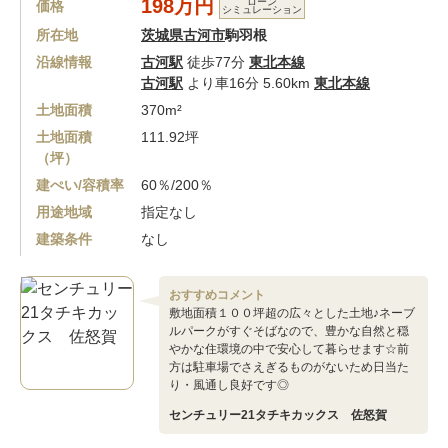
198万円
ローン
価格
シミュレーション
所在地
茨城県古河市
駒羽根
沿線情報
古河駅
徒歩77分
東北本線
古河駅
より車16分 5.60km
東北本線
土地面積
370m²
土地面積
111.92坪
（坪）
建ぺい/容積率
60％/200％
用途地域
指定なし
建築条件
なし
おすすめコメント
敷地面積１００坪超の広々とした土地♪ネーブ
ルパークがすぐそばなので、豊かな自然と穏
やかな住環境の中で安心して暮らせます☆前
方は駐車場でさえぎるものがないため日当た
り・風通し良好です◎
センチュリー21タチキカックス 佐怒賀