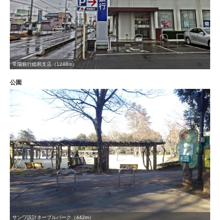
常陽銀行総和支店（1248m）
公園
サンワ設計ネーブルパーク（442m）