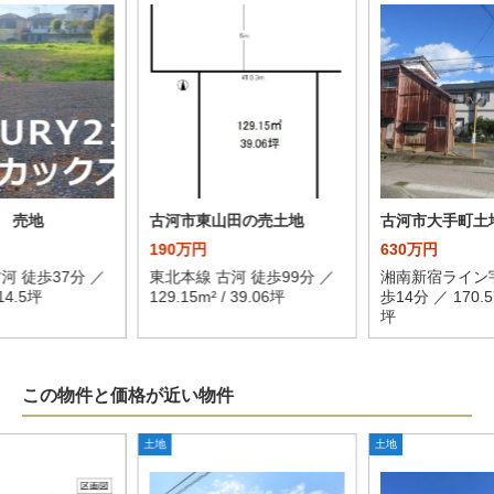
 売地
古河市東山田の売土地
古河市大手町土
190万円
630万円
河 徒歩37分 ／
東北本線 古河 徒歩99分 ／
湘南新宿ライン宇
714.5坪
129.15m² / 39.06坪
歩14分 ／ 170.57
坪
この物件と価格が近い物件
土地
土地