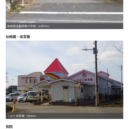
古河市立駒羽根小学校（1683m）
幼稚園・保育園
こばと保育園（684m）
病院