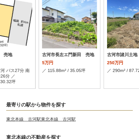
 売地
古河市長左エ門新田 売地
古河市諸川土地
5万円
250万円
河 バス27分 南
／ 115.88m² / 35.05坪
／ 290m² / 87.
26分 ／
/ 30.32坪
最寄りの駅から物件を探す
東北本線 古河駅
東北本線 古河駅
東北本線の不動産を探す