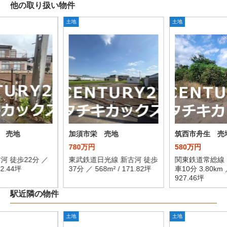
他の取り扱い物件
土地
土地
 売地
加須市栄 売地
筑西市舟生 売
780万円
580万円
河 徒歩22分 ／
東武鉄道日光線 新古河 徒歩
関東鉄道常総線 
42.44坪
37分 ／ 568m² / 171.82坪
車10分 3.80km ／
927.46坪
駅近隣の物件
土地
土地