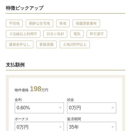
特徴ピックアップ
平坦地
閑静な住宅地
角地
地盤調査書有
２沿線以上利用可
日当り良好
電気
即引渡可
建築条件なし
家庭菜園
土地100坪以上
支払額例
198
物件価格
万円
金利
頭金
ボーナス
返済期間