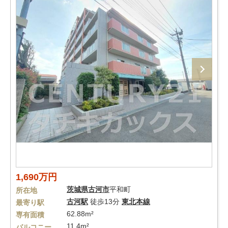
1,690万円
茨城県
古河市
平和町
所在地
古河駅
徒歩13分
東北本線
最寄り駅
62.88m²
専有面積
11.4m²
バルコニー