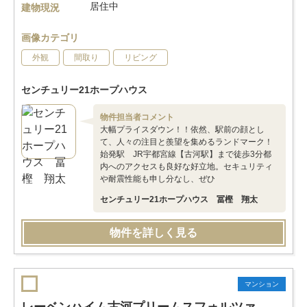
居住中
建物現況
画像カテゴリ
外観
間取り
リビング
センチュリー21ホープハウス
物件担当者コメント
大幅プライスダウン！！依然、駅前の顔とし
て、人々の注目と羨望を集めるランドマーク！
始発駅 JR宇都宮線【古河駅】まで徒歩3分都
内へのアクセスも良好な好立地。セキュリティ
や耐震性能も申し分なし、ぜひ
センチュリー21ホープハウス 冨樫 翔太
物件を詳しく見る
マンション