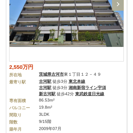
2,550万円
茨城県
古河市
東１丁目１２－４９
所在地
古河駅
徒歩3分
東北本線
最寄り駅
古河駅
徒歩3分
湘南新宿ライン宇須
新古河駅
徒歩42分
東武鉄道日光線
86.53m²
専有面積
19.8m²
バルコニー
3LDK
間取り
9/15階
階数
2009年07月
築年月