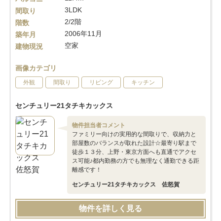
3LDK
間取り
2/2階
階数
2006年11月
築年月
空家
建物現況
画像カテゴリ
外観
間取り
リビング
キッチン
センチュリー21タチキカックス
物件担当者コメント
ファミリー向けの実用的な間取りで、収納力と
部屋数のバランスが取れた設計☆最寄り駅まで
徒歩１３分、上野・東京方面へも直通でアクセ
ス可能♪都内勤務の方でも無理なく通勤できる距
離感です！
センチュリー21タチキカックス 佐怒賀
物件を詳しく見る