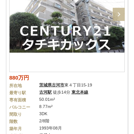
880万円
茨城県
古河市
東４丁目15-19
所在地
古河駅
徒歩14分
東北本線
最寄り駅
50.01m²
専有面積
8.77m²
バルコニー
3DK
間取り
2/8階
階数
1993年08月
築年月