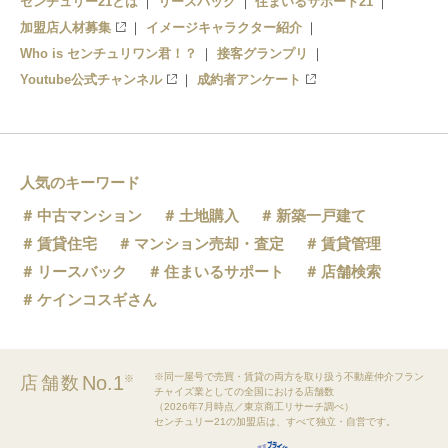
センチュリー21とは
リースバック
住まいるサポート21
加盟店人材募集
イメージキャラクター紹介
Who is センチュリワン君！？
接客グランプリ
Youtube公式チャンネル
成約者アンケート
人気のキーワード
中古マンション
土地購入
新築一戸建て
賃貸住宅
マンション売却・査定
賃貸管理
リースバック
住まいるサポート
店舗検索
ケインコスギさん
※同一屋号で売買・賃貸の両方を取り扱う不動産仲介フラン
No.1
店舗数
※
チャイズ業としての全国における店舗数
（2026年7月時点／東京商工リサーチ調べ）
センチュリー21の加盟店は、すべて独立・自営です。