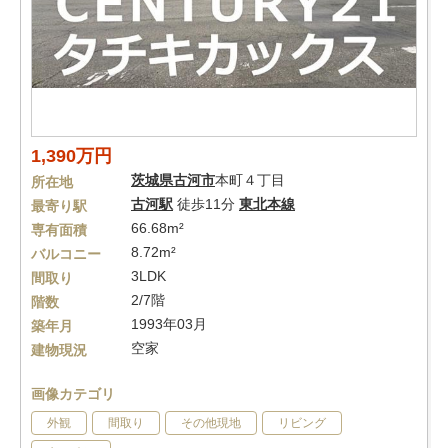
1,390万円
茨城県
古河市
本町４丁目
所在地
古河駅
徒歩11分
東北本線
最寄り駅
66.68m²
専有面積
8.72m²
バルコニー
3LDK
間取り
2/7階
階数
1993年03月
築年月
空家
建物現況
画像カテゴリ
外観
間取り
その他現地
リビング