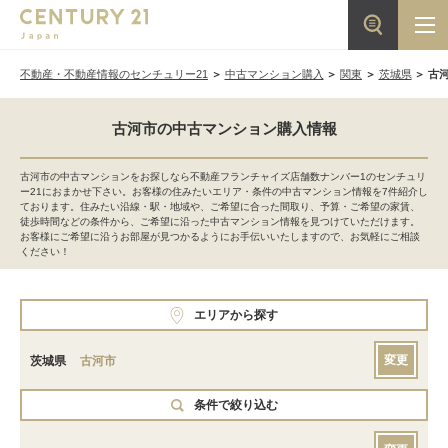
不動産・不動産情報のセンチュリー21
中古マンション購入
関東
茨城県
古
古河市の中古マンション購入情報
古河市の中古マンションをお探しなら不動産フランチャイズ店舗数ナンバー1のセンチュリ
ー21におまかせ下さい。お客様の住みたいエリア・条件の中古マンション情報を7件紹介し
ております。住みたい沿線・駅・地域や、ご希望に合った間取り、予算・ご希望の家賃、
徒歩時間などの条件から、ご希望に沿った中古マンション情報を見つけていただけます。
お客様にご希望に沿うお部屋が見つかるようにお手伝いいたしますので、お気軽にご相談
ください！
エリアから探す
変更
茨城県
古河市
条件で絞り込む