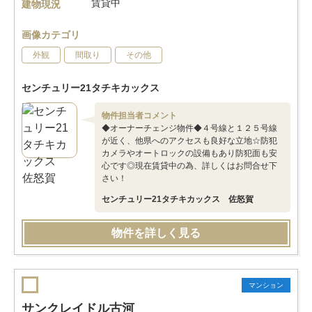
賃貸中
建物現況
画像カテゴリ
外観
間取り
その他
センチュリー21タチキカックス
物件担当者コメント
◆オーナーチェンジ物件◆４号線と１２５号線
が近く、他県へのアクセスも良好な立地☆防犯
カメラやオートロックの設備もあり防犯面も安
心です◎現在賃貸中の為、詳しくはお問合せ下
さい！
センチュリー21タチキカックス 佐怒賀
物件を詳しく見る
マンション
サンクレイドル古河