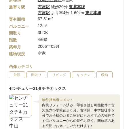
所在地
古河駅
徒歩20分
東北本線
最寄り駅
古河駅
より車4分 1.60km
東北本線
67.31m²
専有面積
12m²
バルコニー
3LDK
間取り
4/6階
階数
2006年03月
築年月
空家
建物現況
画像カテゴリ
外観
間取り
リビング
キッチン
収納
センチュリー21タチキカックス
物件担当者コメント
内装リフォーム済み・即引き渡し可能物件☆古
河第六小学校徒歩６分、古河第一中学校徒歩５
分でお子様のいるご家庭にもおすすめの物件で
す◎バルコニーからの景色も良く、開放感のあ
る空間でお過ごしいただけます♪