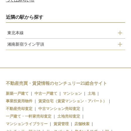
つくばみらい市
近隣の駅から探す
東北本線
湘南新宿ライン宇須
古河駅
古河駅
不動産売買・賃貸情報のセンチュリー21総合サイト
新築一戸建て
中古一戸建て
マンション
土地
事業投資用物件
賃貸住宅（賃貸マンション・アパート）
不動産売却査定
中古マンション売却査定
一戸建て・一軒家売却査定
土地売却査定
マンションライブラリー
賃貸管理
店舗検索