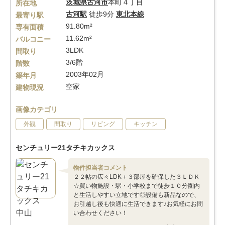
茨城県
古河市
本町４丁目
所在地
古河駅
徒歩9分
東北本線
最寄り駅
91.80m²
専有面積
11.62m²
バルコニー
3LDK
間取り
3/6階
階数
2003年02月
築年月
空家
建物現況
画像カテゴリ
外観
間取り
リビング
キッチン
センチュリー21タチキカックス
物件担当者コメント
２２帖の広々LDK＋３部屋を確保した３ＬＤＫ
☆買い物施設・駅・小学校まで徒歩１０分圏内
と生活しやすい立地です◎設備も新品なので、
お引越し後も快適に生活できます♪お気軽にお問
い合わせください！