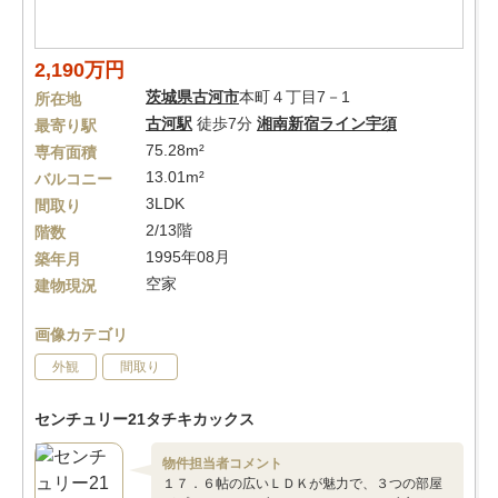
2,190万円
茨城県
古河市
本町４丁目7－1
所在地
古河駅
徒歩7分
湘南新宿ライン宇須
最寄り駅
75.28m²
専有面積
13.01m²
バルコニー
3LDK
間取り
2/13階
階数
1995年08月
築年月
空家
建物現況
画像カテゴリ
外観
間取り
センチュリー21タチキカックス
物件担当者コメント
１７．６帖の広いＬＤＫが魅力で、３つの部屋