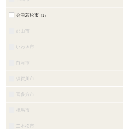
会津若松市
（1）
郡山市
いわき市
白河市
須賀川市
喜多方市
相馬市
二本松市