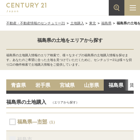
不動産・不動産情報のセンチュリー21
土地購入
東北
福島県
福島県の土地
福島県の土地をエリアから探す
福島県の土地購入情報のエリア検索で、様々なタイプの福島県の土地購入情報を探せま
す。あなたのご希望に合った土地を見つけていただくために、センチュリー21は様々な切
り口の物件検索で土地購入情報をご提供しています。
賃貸
青森県
岩手県
宮城県
山形県
福島県
福島県の土地購入
（エリアから探す）
福島県―
市部
（1）
福島市