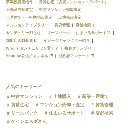
事業投資用物件
賃貸住宅（賃貸マンション・アパート）
門田駅
不動産売却査定
中古マンション売却査定
一戸建て・一軒家売却査定
土地売却査定
あまや駅
マンションライブラリー
賃貸管理
店舗検索
センチュリー21とは
芦ノ牧温泉駅
リースバック
住まいるサポート21
加盟店人材募集
イメージキャラクター紹介
大川ダム公園駅
Who is センチュリワン君！？
接客グランプリ
Youtube公式チャンネル
成約者アンケート
芦ノ牧温泉南駅
人気のキーワード
中古マンション
土地購入
新築一戸建て
賃貸住宅
マンション売却・査定
賃貸管理
リースバック
住まいるサポート
店舗検索
ケインコスギさん