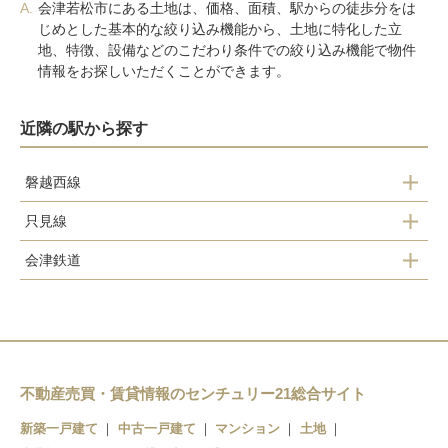
A.
会津若松市にある土地は、価格、面積、駅からの徒歩分をは
じめとした基本的な絞り込み機能から、土地に特化した立
地、特徴、設備などのこだわり条件での絞り込み機能で物件
情報をお探しいただくことができます。
近隣の駅から探す
磐越西線
只見線
東長原駅
会津鉄道
会津若松駅
広田駅
会津若松駅
七日町駅
会津若松駅
七日町駅
西若松駅
堂島駅
西若松駅
会津本郷駅
不動産売買・賃貸情報のセンチュリー21総合サイト
新築一戸建て
中古一戸建て
マンション
土地
南若松駅