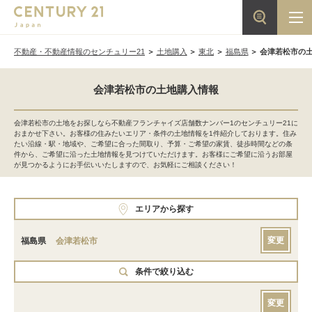
不動産・不動産情報のセンチュリー21
土地購入
東北
福島県
会津若松市の
会津若松市の土地購入情報
会津若松市の土地をお探しなら不動産フランチャイズ店舗数ナンバー1のセンチュリー21に
おまかせ下さい。お客様の住みたいエリア・条件の土地情報を1件紹介しております。住み
たい沿線・駅・地域や、ご希望に合った間取り、予算・ご希望の家賃、徒歩時間などの条
件から、ご希望に沿った土地情報を見つけていただけます。お客様にご希望に沿うお部屋
が見つかるようにお手伝いいたしますので、お気軽にご相談ください！
エリアから探す
変更
福島県
会津若松市
条件で絞り込む
変更