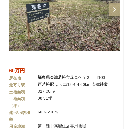
60万円
福島県
会津若松市
花見ケ丘３丁目103
所在地
西若松駅
より車12分 4.60km
会津鉄道
最寄り駅
327.00m²
土地面積
98.91坪
土地面積
（坪）
60％/200％
建ぺい/容積
率
第一種中高層住居専用地域
用途地域