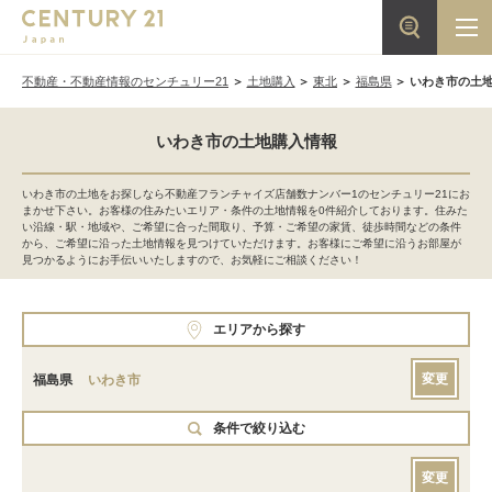
不動産・不動産情報のセンチュリー21
土地購入
東北
福島県
いわき市の土
いわき市の土地購入情報
いわき市の土地をお探しなら不動産フランチャイズ店舗数ナンバー1のセンチュリー21にお
まかせ下さい。お客様の住みたいエリア・条件の土地情報を0件紹介しております。住みた
い沿線・駅・地域や、ご希望に合った間取り、予算・ご希望の家賃、徒歩時間などの条件
から、ご希望に沿った土地情報を見つけていただけます。お客様にご希望に沿うお部屋が
見つかるようにお手伝いいたしますので、お気軽にご相談ください！
エリアから探す
変更
福島県
いわき市
条件で絞り込む
変更