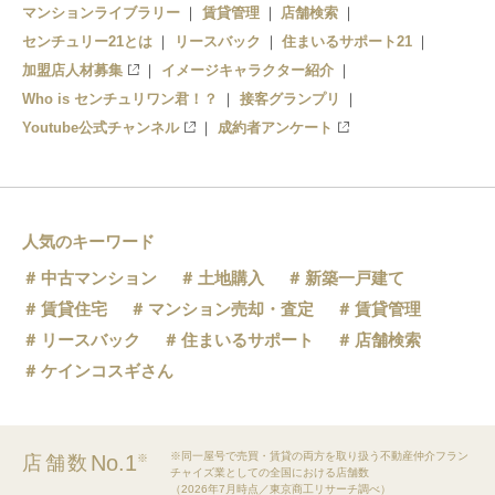
マンションライブラリー
賃貸管理
店舗検索
センチュリー21とは
リースバック
住まいるサポート21
四ツ倉駅
加盟店人材募集
イメージキャラクター紹介
久ノ浜駅
Who is センチュリワン君！？
接客グランプリ
Youtube公式チャンネル
成約者アンケート
末続駅
人気のキーワード
中古マンション
土地購入
新築一戸建て
賃貸住宅
マンション売却・査定
賃貸管理
リースバック
住まいるサポート
店舗検索
ケインコスギさん
※同一屋号で売買・賃貸の両方を取り扱う不動産仲介フラン
No.1
店舗数
※
チャイズ業としての全国における店舗数
（2026年7月時点／東京商工リサーチ調べ）