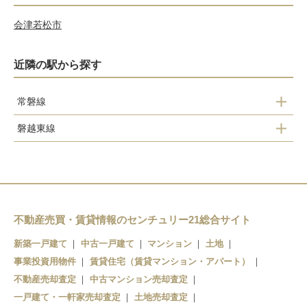
会津若松市
近隣の駅から探す
常磐線
磐越東線
勿来駅
いわき駅
植田駅
赤井駅
泉駅
小川郷駅
湯本駅
不動産売買・賃貸情報のセンチュリー21総合サイト
新築一戸建て
中古一戸建て
マンション
土地
江田駅
内郷駅
事業投資用物件
賃貸住宅（賃貸マンション・アパート）
川前駅
いわき駅
不動産売却査定
中古マンション売却査定
一戸建て・一軒家売却査定
土地売却査定
草野駅