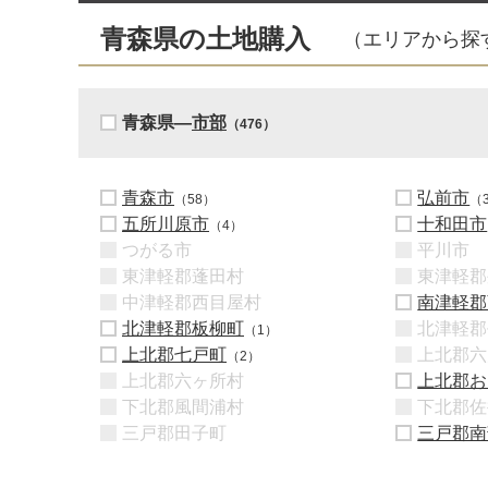
青森県の土地購入
（エリアから探
青森県―
市部
（476）
青森市
弘前市
（58）
（
五所川原市
十和田市
（4）
つがる市
平川市
東津軽郡蓬田村
東津軽郡
中津軽郡西目屋村
南津軽郡
北津軽郡板柳町
北津軽郡
（1）
上北郡七戸町
上北郡六
（2）
上北郡六ヶ所村
上北郡お
下北郡風間浦村
下北郡佐
三戸郡田子町
三戸郡南