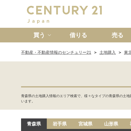
買う
借りる
売る
不動産・不動産情報のセンチュリー21
土地購入
東
新築一戸建て
中古一戸
青森県の土地購入情報のエリア検索で、様々なタイプの青森県の土地
います。
青森県
岩手県
宮城県
山形県