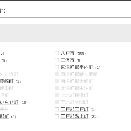
す）
八戸市
35）
（309）
三沢市
（8）
（8）
東津軽郡平内町
（1）
外ヶ浜町
西津軽郡鰺ヶ沢町
藤崎町
南津軽郡大鰐町
（1）
鶴田町
北津軽郡中泊町
戸町
上北郡横浜町
いらせ町
下北郡大間町
（10）
井村
三戸郡三戸町
（1）
部町
三戸郡階上町
（4）
（21）