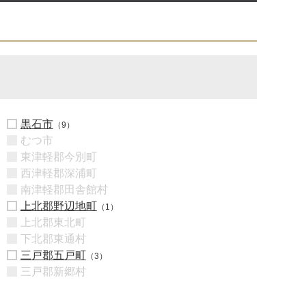
黒石市
（9）
むつ市
東津軽郡今別町
西津軽郡深浦町
南津軽郡田舎館村
上北郡野辺地町
（1）
上北郡東北町
下北郡東通村
三戸郡五戸町
（3）
三戸郡新郷村