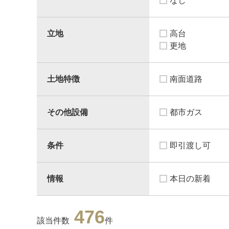
なし
立地
高台
更地
土地特徴
南面道路
その他設備
都市ガス
条件
即引渡し可
情報
本日の新着
476
該当件数
件