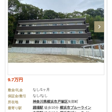
9.7万円
なし/1ヶ月
敷金/礼金
なし/なし
保証金/敷引
神奈川県
横浜市戸塚区
矢部町
所在地
踊場駅
徒歩10分
横浜市ブルーライン
最寄り駅