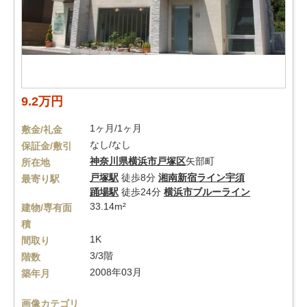
9.2万円
1ヶ月/1ヶ月
敷金/礼金
なし/なし
保証金/敷引
神奈川県
横浜市戸塚区
矢部町
所在地
戸塚駅
徒歩8分
湘南新宿ライン宇須
最寄り駅
踊場駅
徒歩24分
横浜市ブルーライン
33.14m²
建物/専有面
積
1K
間取り
3/3階
階数
2008年03月
築年月
画像カテゴリ