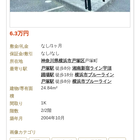
6.3万円
なし/1ヶ月
敷金/礼金
なし/なし
保証金/敷引
神奈川県
横浜市戸塚区
戸塚町
所在地
戸塚駅
徒歩8分
湘南新宿ライン宇須
最寄り駅
踊場駅
徒歩18分
横浜市ブルーライン
戸塚駅
徒歩8分
横浜市ブルーライン
24.84m²
建物/専有面
積
1K
間取り
2/2階
階数
2004年10月
築年月
画像カテゴリ