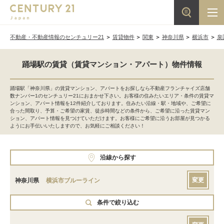
不動産・不動産情報のセンチュリー21
賃貸物件
関東
神奈川県
横浜市
泉
踊場駅の賃貸（賃貸マンション・アパート）物件情報
踊場駅「神奈川県」の賃貸マンション、アパートをお探しなら不動産フランチャイズ店舗
数ナンバー1のセンチュリー21におまかせ下さい。お客様の住みたいエリア・条件の賃貸マ
ンション、アパート情報を12件紹介しております。住みたい沿線・駅・地域や、ご希望に
合った間取り、予算・ご希望の家賃、徒歩時間などの条件から、ご希望に沿った賃貸マン
ション、アパート情報を見つけていただけます。お客様にご希望に沿うお部屋が見つかる
ようにお手伝いいたしますので、お気軽にご相談ください！
沿線から探す
変更
神奈川県
横浜市ブルーライン
条件で絞り込む