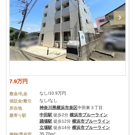
7.9万円
なし/10.9万円
敷金/礼金
なし/なし
保証金/敷引
神奈川県
横浜市泉区
中田東３丁目
所在地
中田駅
徒歩2分
横浜市ブルーライン
最寄り駅
踊場駅
徒歩12分
横浜市ブルーライン
立場駅
徒歩14分
横浜市ブルーライン
35.70m²
建物/専有面