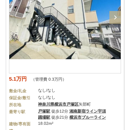
5.1万円
（管理費 0.3万円）
なし/なし
敷金/礼金
なし/なし
保証金/敷引
神奈川県
横浜市戸塚区
矢部町
所在地
戸塚駅
徒歩12分
湘南新宿ライン宇須
最寄り駅
踊場駅
徒歩21分
横浜市ブルーライン
18.02m²
建物/専有面