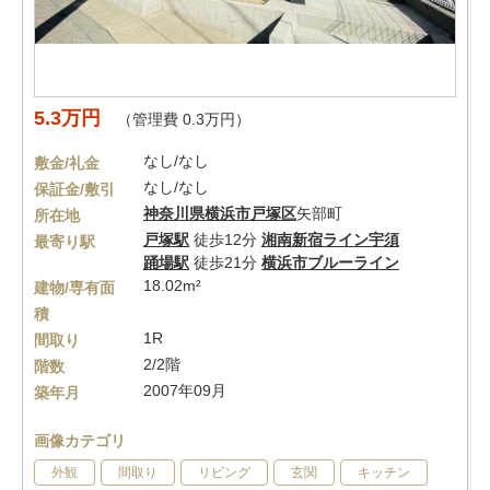
5.3万円
（管理費 0.3万円）
なし/なし
敷金/礼金
なし/なし
保証金/敷引
神奈川県
横浜市戸塚区
矢部町
所在地
戸塚駅
徒歩12分
湘南新宿ライン宇須
最寄り駅
踊場駅
徒歩21分
横浜市ブルーライン
18.02m²
建物/専有面
積
1R
間取り
2/2階
階数
2007年09月
築年月
画像カテゴリ
外観
間取り
リビング
玄関
キッチン