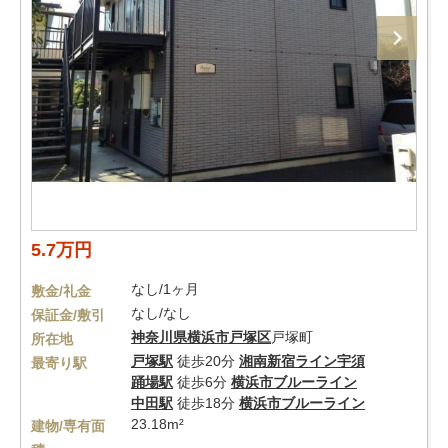
5.7万円
なし/1ヶ月
敷金/礼金
なし/なし
保証金/敷引
神奈川県
横浜市戸塚区
戸塚町
所在地
戸塚駅
徒歩20分
湘南新宿ライン宇須
最寄り駅
踊場駅
徒歩6分
横浜市ブルーライン
中田駅
徒歩18分
横浜市ブルーライン
23.18m²
建物/専有面