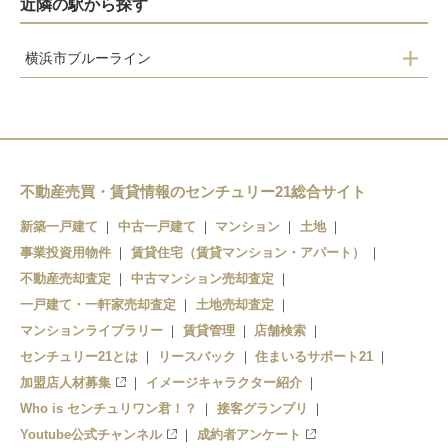
近隣の駅から探す
横浜市ブルーライン
踊場
中田
立場
下飯田
不動産売買・賃貸情報のセンチュリー21総合サイト
湘南台
新築一戸建て
中古一戸建て
マンション
土地
事業投資用物件
賃貸住宅（賃貸マンション・アパート）
不動産売却査定
中古マンション売却査定
一戸建て・一軒家売却査定
土地売却査定
マンションライブラリー
賃貸管理
店舗検索
センチュリー21とは
リースバック
住まいるサポート21
加盟店人材募集
イメージキャラクター紹介
Who is センチュリワン君！？
接客グランプリ
Youtube公式チャンネル
成約者アンケート