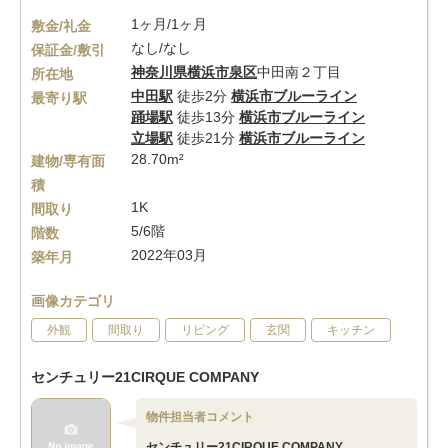
1ヶ月/1ヶ月
敷金/礼金
なし/なし
保証金/敷引
神奈川県
横浜市泉区
中田南２丁目
所在地
中田駅
徒歩2分
横浜市ブルーライン
最寄り駅
踊場駅
徒歩13分
横浜市ブルーライン
立場駅
徒歩21分
横浜市ブルーライン
28.70m²
建物/専有面
積
1K
間取り
5/6階
階数
2022年03月
築年月
画像カテゴリ
外観
間取り
リビング
玄関
キッチン
センチュリー21CIRQUE COMPANY
物件担当者コメント
センチュリー21CIRQUE COMPANY