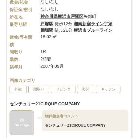
なし/なし
敷金/礼金
なし/なし
保証金/敷引
神奈川県
横浜市戸塚区
矢部町
所在地
戸塚駅
徒歩12分
湘南新宿ライン宇須
最寄り駅
踊場駅
徒歩21分
横浜市ブルーライン
18.02m²
建物/専有面
積
1R
間取り
2/2階
階数
2007年09月
築年月
画像カテゴリ
外観
間取り
リビング
玄関
キッチン
センチュリー21CIRQUE COMPANY
物件担当者コメント
センチュリー21CIRQUE COMPANY