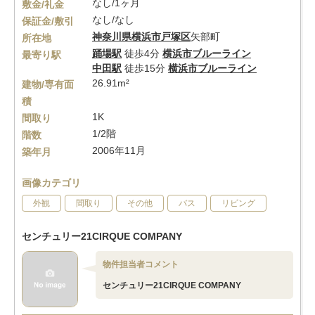
なし/1ヶ月
敷金/礼金
なし/なし
保証金/敷引
神奈川県
横浜市戸塚区
矢部町
所在地
踊場駅
徒歩4分
横浜市ブルーライン
最寄り駅
中田駅
徒歩15分
横浜市ブルーライン
26.91m²
建物/専有面
積
1K
間取り
1/2階
階数
2006年11月
築年月
画像カテゴリ
外観
間取り
その他
バス
リビング
センチュリー21CIRQUE COMPANY
物件担当者コメント
センチュリー21CIRQUE COMPANY