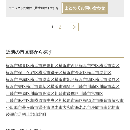
まとめてお問い合わせ
チェックした物件（最大10件まで）を
1
2
近隣の市区郡から探す
横浜市鶴見区
横浜市神奈川区
横浜市西区
横浜市中区
横浜市南区
横浜市保土ケ谷区
横浜市磯子区
横浜市金沢区
横浜市港北区
横浜市戸塚区
横浜市港南区
横浜市旭区
横浜市緑区
横浜市瀬谷区
横浜市栄区
横浜市青葉区
横浜市都筑区
川崎市川崎区
川崎市幸区
川崎市中原区
川崎市高津区
川崎市多摩区
川崎市宮前区
川崎市麻生区
相模原市中央区
相模原市南区
横須賀市
鎌倉市
藤沢市
小田原市
茅ヶ崎市
逗子市
厚木市
大和市
海老名市
座間市
南足柄市
綾瀬市
足柄上郡山北町