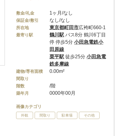
1ヶ月/なし
敷金/礼金
なし/なし
保証金/敷引
東京都
町田市
広袴町660-1
所在地
鶴川駅
バス8分 鶴川6丁目
最寄り駅
停 停歩5分
小田急電鉄小
田原線
栗平駅
徒歩25分
小田急電
鉄多摩線
0.00m²
建物/専有面積
間取り
/階
階数
0000年00月
築年月
画像カテゴリ
外観
間取り
駐車場
その他