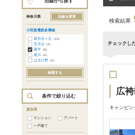
沿線から探す
神奈川県
沿線を変更
検索結果
小田急電鉄多摩線
新百合ヶ丘
（13）
チェックし
五月台
（2）
栗平
（9）
黒川
（4）
はるひ野
（3）
検索する
広袴
条件で絞り込む
キャンピン
居住用
マンション
アパート
一戸建て