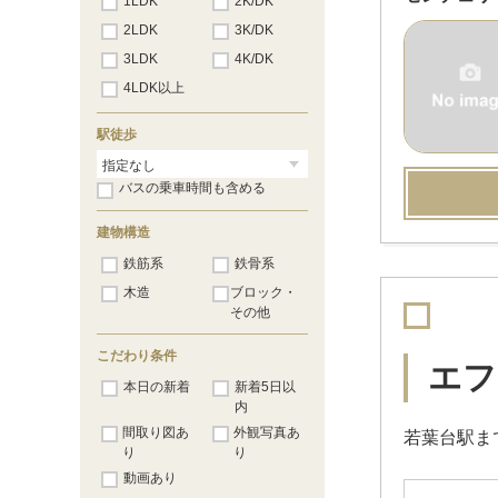
1LDK
2K/DK
2LDK
3K/DK
3LDK
4K/DK
4LDK以上
駅徒歩
バスの乗車時間も含める
建物構造
鉄筋系
鉄骨系
木造
ブロック・
その他
こだわり条件
エフ
本日の新着
新着5日以
内
間取り図あ
外観写真あ
若葉台駅ま
り
り
動画あり