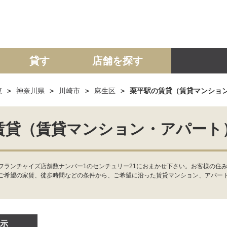
貸す
店舗を探す
東
神奈川県
川崎市
麻生区
栗平駅の賃貸（賃貸マンショ
建て
マンション
土地
事業投資用
賃貸（賃貸マンション・アパート
フランチャイズ店舗数ナンバー1のセンチュリー21におまかせ下さい。お客様の住
ご希望の家賃、徒歩時間などの条件から、ご希望に沿った賃貸マンション、アパー
示