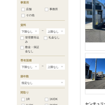
事業用
店舗
事務所
その他
賃料
～
管理費等込
礼金なし
み
敷金・保証
金なし
専有面積
～
築年数
間取り
1R
1K/DK
センチュリ