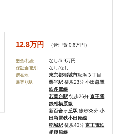
12.8万円
（管理費 0.6万円）
なし/6.9万円
敷金/礼金
なし/なし
保証金/敷引
東京都
稲城市
坂浜３丁目
所在地
栗平駅
徒歩23分
小田急電
最寄り駅
鉄多摩線
若葉台駅
徒歩26分
京王電
鉄相模原線
新百合ヶ丘駅
徒歩38分
小
田急電鉄小田原線
稲城駅
徒歩40分
京王電鉄
相模原線