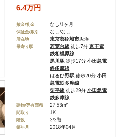
6.4万円
なし/1ヶ月
敷金/礼金
なし/なし
保証金/敷引
東京都
稲城市
坂浜
所在地
若葉台駅
徒歩7分
京王電
最寄り駅
鉄相模原線
黒川駅
徒歩17分
小田急電
鉄多摩線
はるひ野駅
徒歩20分
小田
急電鉄多摩線
栗平駅
徒歩29分
小田急電
鉄多摩線
27.53m²
建物/専有面積
1K
間取り
3/3階
階数
2018年04月
築年月