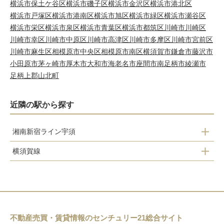
横浜市保土ケ谷区
横浜市磯子区
横浜市金沢区
横浜市港北区
横浜市戸塚区
横浜市港南区
横浜市旭区
横浜市緑区
横浜市瀬谷区
横浜市栄区
横浜市泉区
横浜市青葉区
横浜市都筑区
川崎市川崎区
川崎市幸区
川崎市中原区
川崎市高津区
川崎市多摩区
川崎市宮前区
川崎市麻生区
相模原市中央区
相模原市南区
横須賀市
鎌倉市
藤沢市
小田原市
茅ヶ崎市
厚木市
大和市
海老名市
座間市
南足柄市
綾瀬市
足柄上郡山北町
近隣の駅から探す
湘南新宿ライン宇須
横須賀線
大船
大船
北鎌倉
北鎌倉
鎌倉
逗子
鎌倉
不動産売買・賃貸情報のセンチュリー21総合サイト