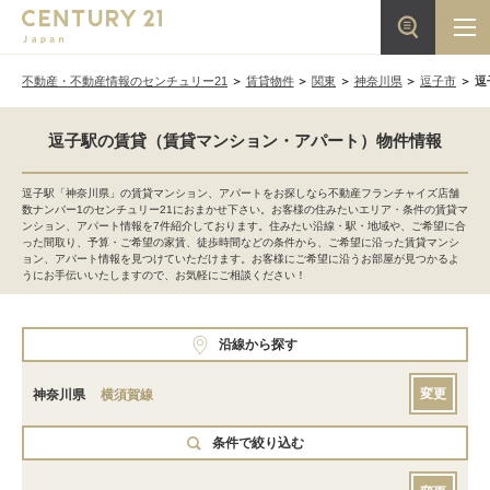
不動産・不動産情報のセンチュリー21
賃貸物件
関東
神奈川県
逗子市
逗
逗子駅の賃貸（賃貸マンション・アパート）物件情報
逗子駅「神奈川県」の賃貸マンション、アパートをお探しなら不動産フランチャイズ店舗
数ナンバー1のセンチュリー21におまかせ下さい。お客様の住みたいエリア・条件の賃貸マ
ンション、アパート情報を7件紹介しております。住みたい沿線・駅・地域や、ご希望に合
った間取り、予算・ご希望の家賃、徒歩時間などの条件から、ご希望に沿った賃貸マンシ
ョン、アパート情報を見つけていただけます。お客様にご希望に沿うお部屋が見つかるよ
うにお手伝いいたしますので、お気軽にご相談ください！
沿線から探す
変更
神奈川県
横須賀線
条件で絞り込む