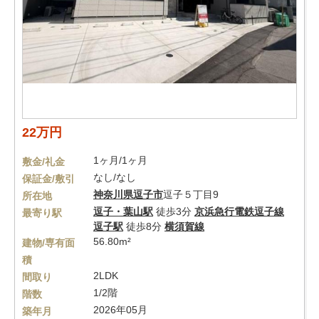
22万円
1ヶ月/1ヶ月
敷金/礼金
なし/なし
保証金/敷引
神奈川県
逗子市
逗子５丁目9
所在地
逗子・葉山駅
徒歩3分
京浜急行電鉄逗子線
最寄り駅
逗子駅
徒歩8分
横須賀線
56.80m²
建物/専有面
積
2LDK
間取り
1/2階
階数
2026年05月
築年月