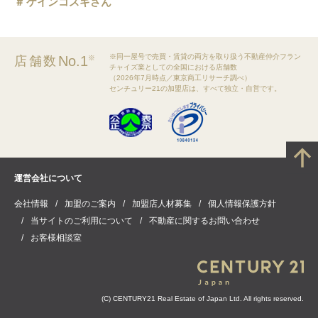
ケインコスギさん
※同一屋号で売買・賃貸の両方を取り扱う不動産仲介フラン
No.1
店舗数
※
チャイズ業としての全国における店舗数
（2026年7月時点／東京商工リサーチ調べ）
センチュリー21の加盟店は、すべて独立・自営です。
運営会社について
会社情報
加盟のご案内
加盟店人材募集
個人情報保護方針
当サイトのご利用について
不動産に関するお問い合わせ
お客様相談室
(C) CENTURY21 Real Estate of Japan Ltd. All rights reserved.