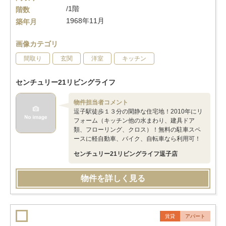
/1階
階数
1968年11月
築年月
画像カテゴリ
間取り
玄関
洋室
キッチン
センチュリー21リビングライフ
物件担当者コメント
逗子駅徒歩１３分の閑静な住宅地！2010年にリ
フォーム（キッチン他の水まわり、建具ドア
類、フローリング、クロス）！無料の駐車スペ
ースに軽自動車、バイク、自転車なら利用可！
センチュリー21リビングライフ逗子店
物件を詳しく見る
賃貸
アパート