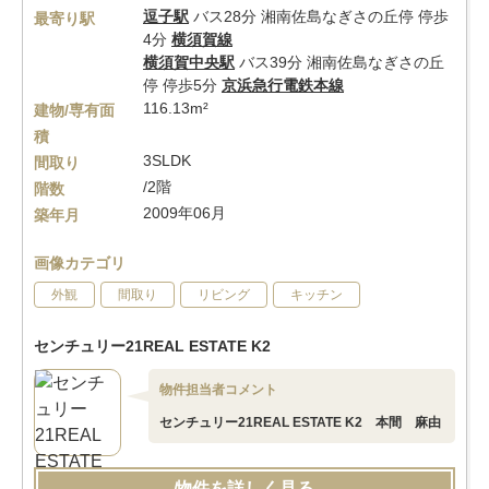
逗子駅
バス28分 湘南佐島なぎさの丘停 停歩
最寄り駅
4分
横須賀線
横須賀中央駅
バス39分 湘南佐島なぎさの丘
停 停歩5分
京浜急行電鉄本線
116.13m²
建物/専有面
積
3SLDK
間取り
/2階
階数
2009年06月
築年月
画像カテゴリ
外観
間取り
リビング
キッチン
センチュリー21REAL ESTATE K2
物件担当者コメント
センチュリー21REAL ESTATE K2 本間 麻由
物件を詳しく見る