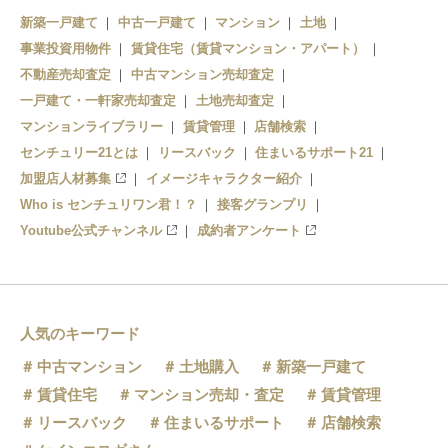
逗子
新築一戸建て
中古一戸建て
マンション
土地
事業投資用物件
東逗子
賃貸住宅（賃貸マンション・アパート）
不動産売却査定
中古マンション売却査定
田浦
一戸建て・一軒家売却査定
土地売却査定
マンションライブラリー
賃貸管理
店舗検索
横須賀
センチュリー21とは
リースバック
住まいるサポート21
加盟店人材募集
イメージキャラクター紹介
Who is センチュリワン君！？
接客グランプリ
Youtube公式チャンネル
成約者アンケート
人気のキーワード
中古マンション
土地購入
新築一戸建て
賃貸住宅
マンション売却・査定
賃貸管理
リースバック
住まいるサポート
店舗検索