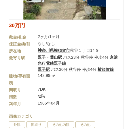
30万円
2ヶ月/1ヶ月
敷金/礼金
なし/なし
保証金/敷引
神奈川県
横須賀市
秋谷１丁目14-9
所在地
逗子・葉山駅
バス23分 秋谷停 停歩4分
京浜
最寄り駅
急行電鉄逗子線
逗子駅
バス30分 秋谷停 停歩4分
横須賀線
142.99m²
建物/専有面
積
7DK
間取り
/2階
階数
1965年04月
築年月
画像カテゴリ
外観
間取り
その他内観
その他