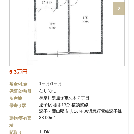
6.3万円
1ヶ月/1ヶ月
敷金/礼金
なし/なし
保証金/敷引
神奈川県
逗子市
久木２丁目
所在地
逗子駅
徒歩13分
横須賀線
最寄り駅
逗子・葉山駅
徒歩16分
京浜急行電鉄逗子線
38.00m²
建物/専有面
積
1LDK
間取り