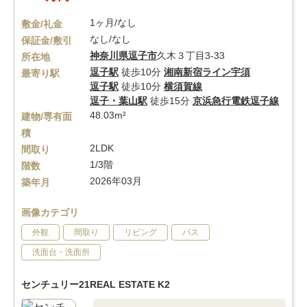
1ヶ月/なし
敷金/礼金
なし/なし
保証金/敷引
神奈川県
逗子市
久木３丁目3-33
所在地
逗子駅
徒歩10分
湘南新宿ライン宇須
最寄り駅
逗子駅
徒歩10分
横須賀線
逗子・葉山駅
徒歩15分
京浜急行電鉄逗子線
48.03m²
建物/専有面
積
2LDK
間取り
1/3階
階数
2026年03月
築年月
画像カテゴリ
外観
間取り
リビング
バス
洗面台・洗面所
センチュリー21REAL ESTATE K2