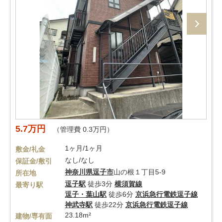
5.7万円
（管理費 0.3万円）
1ヶ月/1ヶ月
敷金/礼金
なし/なし
保証金/敷引
神奈川県
逗子市
山の根１丁目5-9
所在地
逗子駅
徒歩3分
横須賀線
最寄り駅
逗子・葉山駅
徒歩6分
京浜急行電鉄逗子線
神武寺駅
徒歩22分
京浜急行電鉄逗子線
23.18m²
建物/専有面