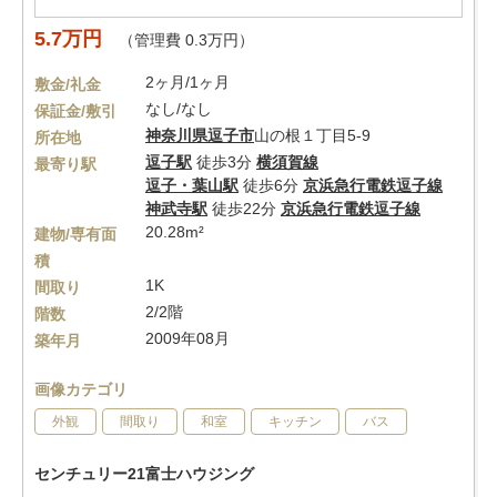
5.7万円
（管理費 0.3万円）
2ヶ月/1ヶ月
敷金/礼金
なし/なし
保証金/敷引
神奈川県
逗子市
山の根１丁目5-9
所在地
逗子駅
徒歩3分
横須賀線
最寄り駅
逗子・葉山駅
徒歩6分
京浜急行電鉄逗子線
神武寺駅
徒歩22分
京浜急行電鉄逗子線
20.28m²
建物/専有面
積
1K
間取り
2/2階
階数
2009年08月
築年月
画像カテゴリ
外観
間取り
和室
キッチン
バス
センチュリー21富士ハウジング