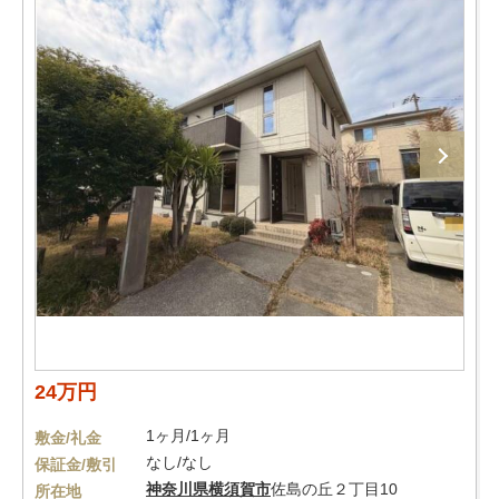
24万円
1ヶ月/1ヶ月
敷金/礼金
なし/なし
保証金/敷引
神奈川県
横須賀市
佐島の丘２丁目10
所在地