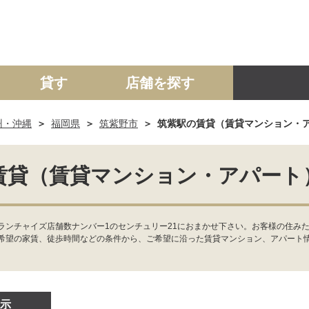
貸す
店舗を探す
州・沖縄
福岡県
筑紫野市
筑紫駅の賃貸（賃貸マンション・
建て
マンション
土地
事業投資用
賃貸（賃貸マンション・アパート
ランチャイズ店舗数ナンバー1のセンチュリー21におまかせ下さい。お客様の住み
希望の家賃、徒歩時間などの条件から、ご希望に沿った賃貸マンション、アパート
示