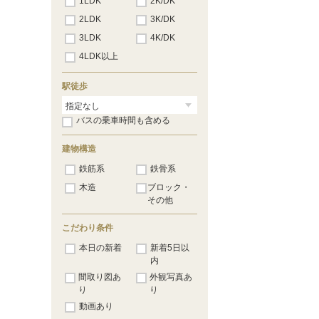
1LDK
2K/DK
2LDK
3K/DK
3LDK
4K/DK
4LDK以上
駅徒歩
バスの乗車時間も含める
建物構造
鉄筋系
鉄骨系
木造
ブロック・
その他
こだわり条件
本日の新着
新着5日以
内
間取り図あ
外観写真あ
り
り
動画あり