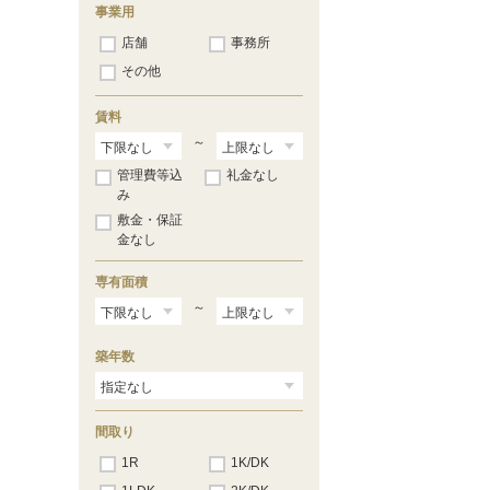
聖マリア病院前
（526）
事業用
津福
（286）
店舗
事務所
安武
（158）
大善寺
（85）
その他
三潴
（55）
犬塚
（28）
賃料
大溝
（17）
矢加部
～
（1）
管理費等込
礼金なし
み
敷金・保証
金なし
専有面積
～
築年数
間取り
1R
1K/DK