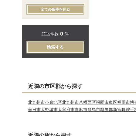
全ての条件を見る
0
該当件数
件
検索する
近隣の市区郡から探す
北九州市小倉北区
北九州市八幡西区
福岡市東区
福岡市博
春日市
大野城市
太宰府市
嘉麻市
糸島市
糟屋郡新宮町
鞍手
近隣の駅から探す