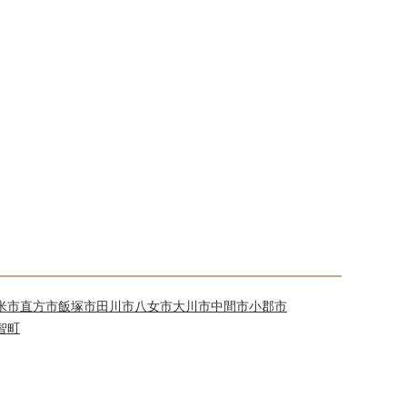
米市
直方市
飯塚市
田川市
八女市
大川市
中間市
小郡市
智町