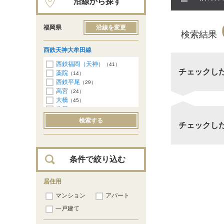
沿線から探す
福岡県
沿線を変更
検索結果
西鉄天神大牟田線
西鉄福岡（天神）
（41）
チェックし
薬院
（14）
西鉄平尾
（29）
高宮
（24）
大橋
（45）
井尻
（16）
雑餉隈
（14）
検索する
チェックし
桜並木
（3）
春日原
（2）
白木原
（1）
下大利
（3）
条件で絞り込む
西鉄二日市
（1）
西鉄小郡
（1）
味坂
居住用
（1）
宮の陣
（243）
マンション
アパート
櫛原
（509）
西鉄久留米
一戸建て
（971）
花畑
（802）