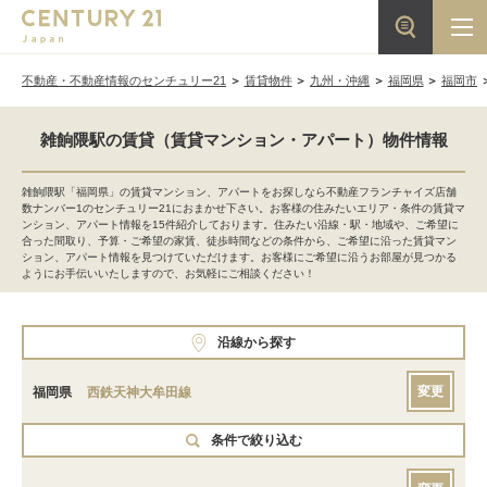
不動産・不動産情報のセンチュリー21
賃貸物件
九州・沖縄
福岡県
福岡市
雑餉隈駅の賃貸（賃貸マンション・アパート）物件情報
雑餉隈駅「福岡県」の賃貸マンション、アパートをお探しなら不動産フランチャイズ店舗
数ナンバー1のセンチュリー21におまかせ下さい。お客様の住みたいエリア・条件の賃貸マ
ンション、アパート情報を15件紹介しております。住みたい沿線・駅・地域や、ご希望に
合った間取り、予算・ご希望の家賃、徒歩時間などの条件から、ご希望に沿った賃貸マン
ション、アパート情報を見つけていただけます。お客様にご希望に沿うお部屋が見つかる
ようにお手伝いいたしますので、お気軽にご相談ください！
沿線から探す
変更
福岡県
西鉄天神大牟田線
条件で絞り込む