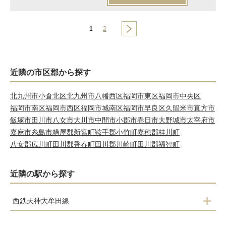
1
2
近隣の市区郡から探す
北九州市小倉北区
北九州市八幡西区
福岡市東区
福岡市中央区
福岡市南区
福岡市西区
福岡市城南区
福岡市早良区
久留米市
直方市
飯塚市
田川市
八女市
大川市
中間市
小郡市
春日市
大野城市
太宰府市
嘉麻市
糸島市
糟屋郡新宮町
鞍手郡小竹町
嘉穂郡桂川町
八女郡広川町
田川郡香春町
田川郡川崎町
田川郡福智町
近隣の駅から探す
西鉄天神大牟田線
倉永