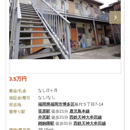
3.5万円
なし/2ヶ月
敷金/礼金
なし/なし
保証金/敷引
福岡県
福岡市博多区
板付５丁目7-14
所在地
笹原駅
徒歩21分
鹿児島本線
最寄り駅
井尻駅
徒歩21分
西鉄天神大牟田線
雑餉隈駅
徒歩31分
西鉄天神大牟田線
29.16m²