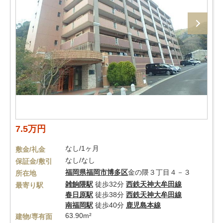
7.5万円
なし/1ヶ月
敷金/礼金
なし/なし
保証金/敷引
福岡県
福岡市博多区
金の隈３丁目４－３
所在地
雑餉隈駅
徒歩32分
西鉄天神大牟田線
最寄り駅
春日原駅
徒歩38分
西鉄天神大牟田線
南福岡駅
徒歩40分
鹿児島本線
63.90m²
建物/専有面