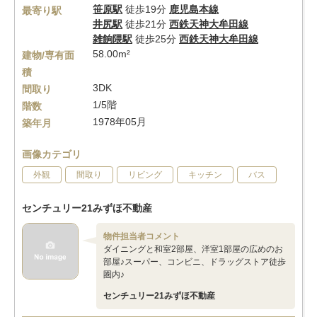
笹原駅
徒歩19分
鹿児島本線
最寄り駅
井尻駅
徒歩21分
西鉄天神大牟田線
雑餉隈駅
徒歩25分
西鉄天神大牟田線
58.00m²
建物/専有面
積
3DK
間取り
1/5階
階数
1978年05月
築年月
画像カテゴリ
外観
間取り
リビング
キッチン
バス
センチュリー21みずほ不動産
物件担当者コメント
ダイニングと和室2部屋、洋室1部屋の広めのお
部屋♪スーパー、コンビニ、ドラッグストア徒歩
圏内♪
センチュリー21みずほ不動産