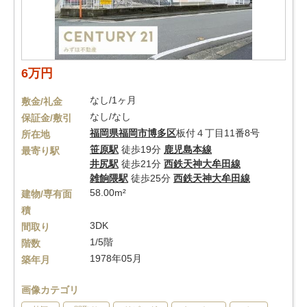
6万円
なし/1ヶ月
敷金/礼金
なし/なし
保証金/敷引
福岡県
福岡市博多区
板付４丁目11番8号
所在地
笹原駅
徒歩19分
鹿児島本線
最寄り駅
井尻駅
徒歩21分
西鉄天神大牟田線
雑餉隈駅
徒歩25分
西鉄天神大牟田線
58.00m²
建物/専有面
積
3DK
間取り
1/5階
階数
1978年05月
築年月
画像カテゴリ