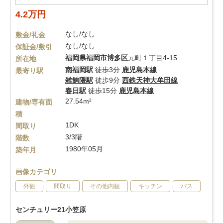
4.2万円
なし/なし
敷金/礼金
なし/なし
保証金/敷引
福岡県
福岡市博多区
元町１丁目4-15
所在地
南福岡駅
徒歩3分
鹿児島本線
最寄り駅
雑餉隈駅
徒歩9分
西鉄天神大牟田線
春日駅
徒歩15分
鹿児島本線
27.54m²
建物/専有面
積
1DK
間取り
3/3階
階数
1980年05月
築年月
画像カテゴリ
外観
間取り
その他内観
キッチン
バス
センチュリー21小笠原