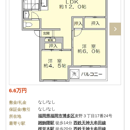
6.6万円
なし/なし
敷金/礼金
なし/なし
保証金/敷引
福岡県
福岡市博多区
麦野３丁目17番24号
所在地
雑餉隈駅
徒歩14分
西鉄天神大牟田線
最寄り駅
桜並木駅
徒歩20分
西鉄天神大牟田線