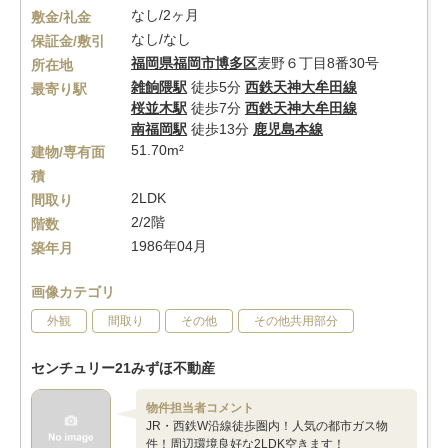
なし/2ヶ月
敷金/礼金
なし/なし
保証金/敷引
福岡県
福岡市博多区
麦野６丁目8番30号
所在地
雑餉隈駅
徒歩5分
西鉄天神大牟田線
最寄り駅
桜並木駅
徒歩7分
西鉄天神大牟田線
南福岡駅
徒歩13分
鹿児島本線
51.70m²
建物/専有面
積
2LDK
間取り
2/2階
階数
1986年04月
築年月
画像カテゴリ
外観
間取り
その他
その他共用部分
センチュリー21みずほ不動産
物件担当者コメント
JR・西鉄W沿線徒歩圏内！人気の都市ガス物
件！周辺環境良好な2LDK空きます！