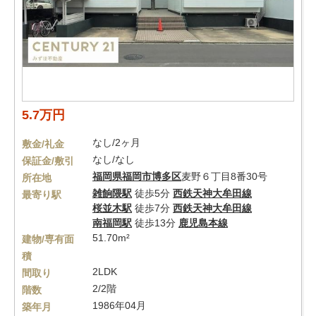
5.7万円
なし/2ヶ月
敷金/礼金
なし/なし
保証金/敷引
福岡県
福岡市博多区
麦野６丁目8番30号
所在地
雑餉隈駅
徒歩5分
西鉄天神大牟田線
最寄り駅
桜並木駅
徒歩7分
西鉄天神大牟田線
南福岡駅
徒歩13分
鹿児島本線
51.70m²
建物/専有面
積
2LDK
間取り
2/2階
階数
1986年04月
築年月