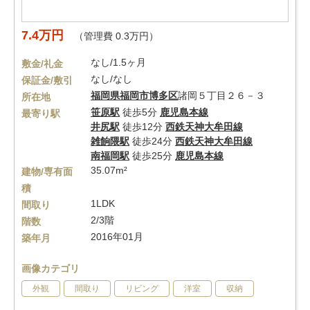
7.4万円
（管理費 0.3万円）
なし/1.5ヶ月
敷金/礼金
なし/なし
保証金/敷引
福岡県
福岡市博多区
諸岡５丁目２６－３
所在地
笹原駅
徒歩5分
鹿児島本線
最寄り駅
井尻駅
徒歩12分
西鉄天神大牟田線
雑餉隈駅
徒歩24分
西鉄天神大牟田線
南福岡駅
徒歩25分
鹿児島本線
35.07m²
建物/専有面
積
1LDK
間取り
2/3階
階数
2016年01月
築年月
画像カテゴリ
外観
間取り
リビング
洋室
収納