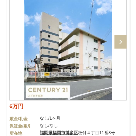
6万円
なし/1ヶ月
敷金/礼金
なし/なし
保証金/敷引
福岡県
福岡市博多区
板付４丁目11番8号
所在地