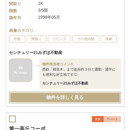
1K
間取り
3/5階
階数
1998年05月
築年月
画像カテゴリ
外観
間取り
リビング
その他内観
収納
センチュリー21みずほ不動産
物件担当者コメント
西鉄「桜並木」まで徒歩約３分と通勤・通学に
も便利な好立地です◎
センチュリー21みずほ不動産
物件を詳しく見る
賃貸
アパート
第一高丘コーポ