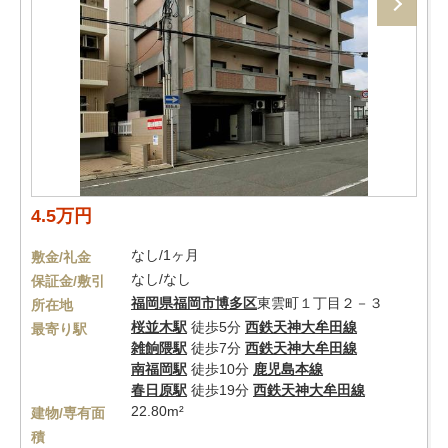
4.5万円
なし/1ヶ月
敷金/礼金
なし/なし
保証金/敷引
福岡県
福岡市博多区
東雲町１丁目２－３
所在地
桜並木駅
徒歩5分
西鉄天神大牟田線
最寄り駅
雑餉隈駅
徒歩7分
西鉄天神大牟田線
南福岡駅
徒歩10分
鹿児島本線
春日原駅
徒歩19分
西鉄天神大牟田線
22.80m²
建物/専有面
積