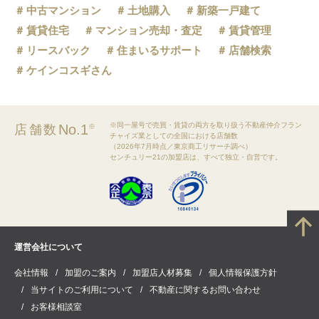
中古マンション
土地購入
新築一戸建て
賃貸住宅
マンション売却・査定
賃貸管理
リースバック
住まいるサポート
店舗検索
ケインコスギさん
※同一屋号で売買・賃貸の両方を取り扱う不動産仲介フラン
No.1
店舗数
※
チャイズ業としての全国における店舗数
（2026年7月時点／東京商工リサーチ調べ）
センチュリー21の加盟店は、すべて独立・自営です。
運営会社について
会社情報
加盟のご案内
加盟店人材募集
個人情報保護方針
当サイトのご利用について
不動産に関するお問い合わせ
お客様相談室