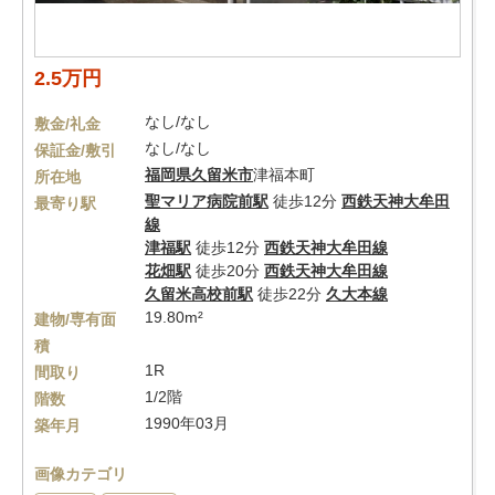
2.5万円
なし/なし
敷金/礼金
なし/なし
保証金/敷引
福岡県
久留米市
津福本町
所在地
聖マリア病院前駅
徒歩12分
西鉄天神大牟田
最寄り駅
線
津福駅
徒歩12分
西鉄天神大牟田線
花畑駅
徒歩20分
西鉄天神大牟田線
久留米高校前駅
徒歩22分
久大本線
19.80m²
建物/専有面
積
1R
間取り
1/2階
階数
1990年03月
築年月
画像カテゴリ