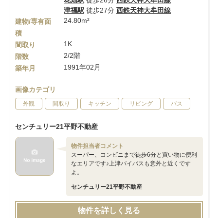
花畑駅
徒歩26分
西鉄天神大牟田線
津福駅
徒歩27分
西鉄天神大牟田線
24.80m²
建物/専有面
積
1K
間取り
2/2階
階数
1991年02月
築年月
画像カテゴリ
外観
間取り
キッチン
リビング
バス
センチュリー21平野不動産
物件担当者コメント
スーパー、コンビニまで徒歩6分と買い物に便利
なエリアです♪上津バイパスも意外と近くです
よ。
センチュリー21平野不動産
物件を詳しく見る