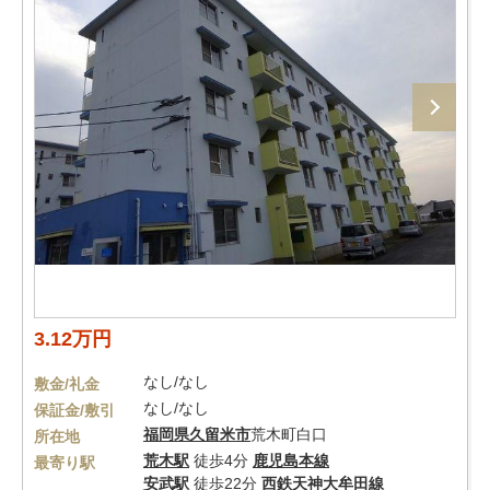
3.12万円
なし/なし
敷金/礼金
なし/なし
保証金/敷引
福岡県
久留米市
荒木町白口
所在地
荒木駅
徒歩4分
鹿児島本線
最寄り駅
安武駅
徒歩22分
西鉄天神大牟田線