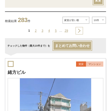
変更
283
検索結果
件
1
2
3
4
5
…
29
まとめてお問い合わせ
チェックした物件（最大10件まで）を
賃貸
マンション
緒方ビル