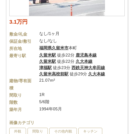
3.1万円
なし/1ヶ月
敷金/礼金
なし/なし
保証金/敷引
福岡県
久留米市
本町
所在地
久留米駅
徒歩22分
鹿児島本線
最寄り駅
久留米駅
徒歩22分
久大本線
津福駅
徒歩23分
西鉄天神大牟田線
久留米高校前駅
徒歩29分
久大本線
21.07m²
建物/専有面
積
1R
間取り
5/6階
階数
1994年05月
築年月
画像カテゴリ
外観
間取り
その他内観
キッチン