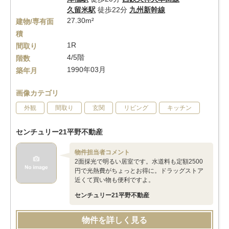
久留米駅
徒歩22分
九州新幹線
27.30m²
建物/専有面
積
1R
間取り
4/5階
階数
1990年03月
築年月
画像カテゴリ
外観
間取り
玄関
リビング
キッチン
センチュリー21平野不動産
物件担当者コメント
2面採光で明るい居室です。水道料も定額2500
円で光熱費がちょっとお得に。ドラッグストア
近くて買い物も便利ですよ。
センチュリー21平野不動産
物件を詳しく見る