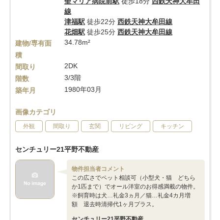
聖マリア病院前駅
徒歩18分
西鉄天神大牟田
線
津福駅
徒歩22分
西鉄天神大牟田線
花畑駅
徒歩25分
西鉄天神大牟田線
34.78m²
建物/専有面
積
2DK
間取り
3/3階
階数
1980年03月
築年月
画像カテゴリ
外観
間取り
玄関
リビング
キッチン
センチュリー21平野不動産
物件担当者コメント
この広さでペット相談可（小型犬・猫 どちら
か1匹まで）でオール洋室のお得感満載の物件。
※飼育時は犬…礼金3ヵ月／猫…礼金4カ月増
額 退去時清掃代1ヶ月プラス。
センチュリー21平野不動産