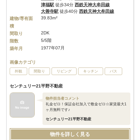
津福駅
徒歩34分
西鉄天神大牟田線
大善寺駅
徒歩40分
西鉄天神大牟田線
39.83m²
建物/専有面
積
2DK
間取り
5/5階
階数
1977年07月
築年月
画像カテゴリ
外観
間取り
リビング
キッチン
バス
センチュリー21平野不動産
物件担当者コメント
礼金ゼロ！保証会社加入で敷金ゼロ☆家賃最大1
ヶ月無料です♪
センチュリー21平野不動産
物件を詳しく見る