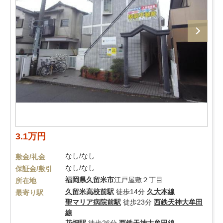
3.1万円
なし/なし
敷金/礼金
なし/なし
保証金/敷引
福岡県
久留米市
江戸屋敷２丁目
所在地
久留米高校前駅
徒歩14分
久大本線
最寄り駅
聖マリア病院前駅
徒歩23分
西鉄天神大牟田
線