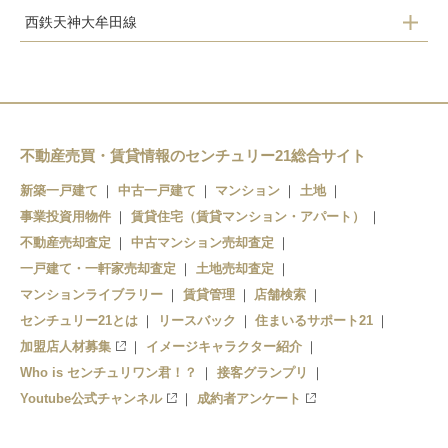
西鉄天神大牟田線
倉永
東甘木
西鉄銀水
新栄町
不動産売買・賃貸情報のセンチュリー21総合サイト
大牟田
新築一戸建て
中古一戸建て
マンション
土地
事業投資用物件
賃貸住宅（賃貸マンション・アパート）
不動産売却査定
中古マンション売却査定
一戸建て・一軒家売却査定
土地売却査定
マンションライブラリー
賃貸管理
店舗検索
センチュリー21とは
リースバック
住まいるサポート21
加盟店人材募集
イメージキャラクター紹介
Who is センチュリワン君！？
接客グランプリ
Youtube公式チャンネル
成約者アンケート