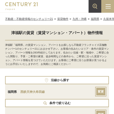
不動産・不動産情報のセンチュリー21
賃貸物件
九州・沖縄
福岡県
久留米
津福駅の賃貸（賃貸マンション・アパート）物件情報
津福駅「福岡県」の賃貸マンション、アパートをお探しなら不動産フランチャイズ店舗数
ナンバー1のセンチュリー21におまかせ下さい。お客様の住みたいエリア・条件の賃貸マン
ション、アパート情報を283件紹介しております。住みたい沿線・駅・地域や、ご希望に合
った間取り、予算・ご希望の家賃、徒歩時間などの条件から、ご希望に沿った賃貸マンシ
ョン、アパート情報を見つけていただけます。お客様にご希望に沿うお部屋が見つかるよ
うにお手伝いいたしますので、お気軽にご相談ください！
沿線から探す
変更
福岡県
西鉄天神大牟田線
条件で絞り込む