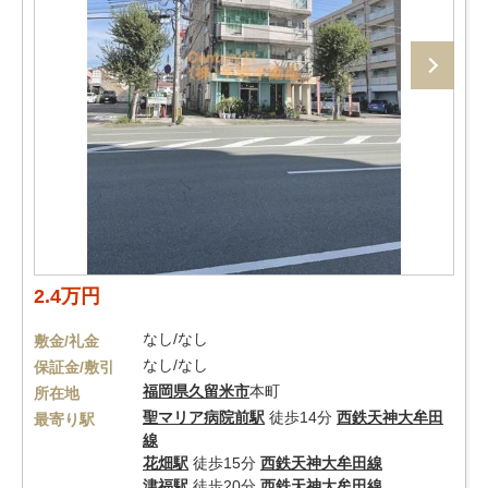
2.4万円
なし/なし
敷金/礼金
なし/なし
保証金/敷引
福岡県
久留米市
本町
所在地
聖マリア病院前駅
徒歩14分
西鉄天神大牟田
最寄り駅
線
花畑駅
徒歩15分
西鉄天神大牟田線
津福駅
徒歩20分
西鉄天神大牟田線