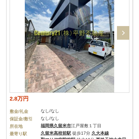
2.8万円
なし/なし
敷金/礼金
なし/なし
保証金/敷引
福岡県
久留米市
江戸屋敷１丁目
所在地
久留米高校前駅
徒歩17分
久大本線
最寄り駅