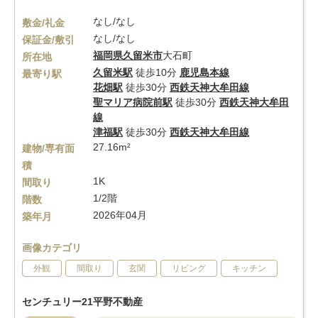
なし/なし
敷金/礼金
なし/なし
保証金/敷引
福岡県
久留米市
大石町
所在地
久留米駅
徒歩10分
鹿児島本線
最寄り駅
花畑駅
徒歩30分
西鉄天神大牟田線
聖マリア病院前駅
徒歩30分
西鉄天神大牟田
線
津福駅
徒歩30分
西鉄天神大牟田線
27.16m²
建物/専有面
積
1K
間取り
1/2階
階数
2026年04月
築年月
画像カテゴリ
外観
間取り
玄関
リビング
キッチン
センチュリー21平野不動産