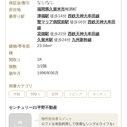
なし/なし
保証金/敷引
福岡県
久留米市
梅満町
所在地
津福駅
徒歩14分
西鉄天神大牟田線
最寄り駅
聖マリア病院前駅
徒歩16分
西鉄天神大牟田
線
花畑駅
徒歩22分
西鉄天神大牟田線
久留米駅
徒歩24分
九州新幹線
23.04m²
建物/専有面
積
1K
間取り
2/2階
階数
1996年06月
築年月
画像カテゴリ
外観
間取り
玄関
リビング
キッチン
センチュリー21平野不動産
物件担当者コメント
ロフトを有効利用して快適なシングルライフを♪