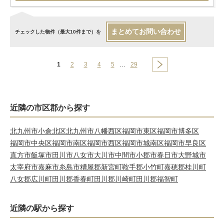
まとめてお問い合わせ
チェックした物件（最大10件まで）を
1
2
3
4
5
…
29
近隣の市区郡から探す
北九州市小倉北区
北九州市八幡西区
福岡市東区
福岡市博多区
福岡市中央区
福岡市南区
福岡市西区
福岡市城南区
福岡市早良区
直方市
飯塚市
田川市
八女市
大川市
中間市
小郡市
春日市
大野城市
太宰府市
嘉麻市
糸島市
糟屋郡新宮町
鞍手郡小竹町
嘉穂郡桂川町
八女郡広川町
田川郡香春町
田川郡川崎町
田川郡福智町
近隣の駅から探す