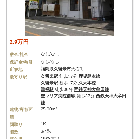
2.9万円
なし/なし
敷金/礼金
なし/なし
保証金/敷引
福岡県
久留米市
大石町
所在地
久留米駅
徒歩17分
鹿児島本線
最寄り駅
久留米駅
徒歩17分
久大本線
津福駅
徒歩36分
西鉄天神大牟田線
聖マリア病院前駅
徒歩37分
西鉄天神大牟田
線
25.00m²
建物/専有面
積
1K
間取り
3/4階
階数
1988年11月