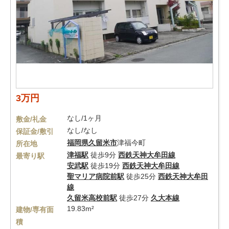
3万円
なし/1ヶ月
敷金/礼金
なし/なし
保証金/敷引
福岡県
久留米市
津福今町
所在地
津福駅
徒歩9分
西鉄天神大牟田線
最寄り駅
安武駅
徒歩19分
西鉄天神大牟田線
聖マリア病院前駅
徒歩25分
西鉄天神大牟田
線
久留米高校前駅
徒歩27分
久大本線
19.83m²
建物/専有面
積