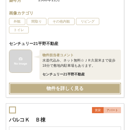
築年月
画像カテゴリ
外観
間取り
その他内観
リビング
トイレ
センチュリー21平野不動産
物件担当者コメント
水道代込み、ネット無料☆ＪＲ久留米まで徒歩
18分で敷地内駐車場もあります。
センチュリー21平野不動産
物件を詳しく見る
賃貸
アパート
パルコＫ Ｂ棟