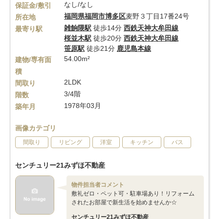
なし/なし
保証金/敷引
福岡県
福岡市博多区
麦野３丁目17番24号
所在地
雑餉隈駅
徒歩14分
西鉄天神大牟田線
最寄り駅
桜並木駅
徒歩20分
西鉄天神大牟田線
笹原駅
徒歩21分
鹿児島本線
54.00m²
建物/専有面
積
2LDK
間取り
3/4階
階数
1978年03月
築年月
画像カテゴリ
間取り
リビング
洋室
キッチン
バス
センチュリー21みずほ不動産
物件担当者コメント
敷礼ゼロ・ペット可・駐車場あり！リフォーム
されたお部屋で新生活を始めませんか☆
センチュリー21みずほ不動産