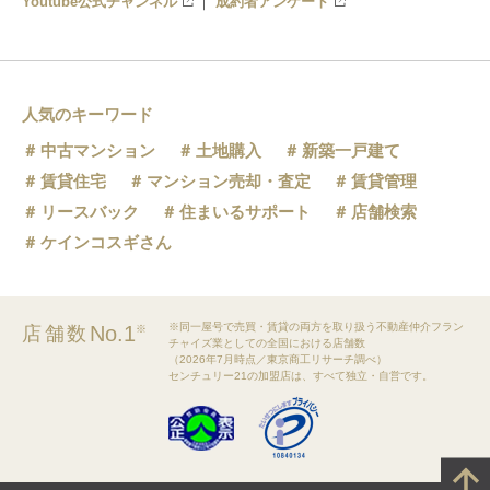
Youtube公式チャンネル
成約者アンケート
人気のキーワード
中古マンション
土地購入
新築一戸建て
賃貸住宅
マンション売却・査定
賃貸管理
リースバック
住まいるサポート
店舗検索
ケインコスギさん
※同一屋号で売買・賃貸の両方を取り扱う不動産仲介フラン
No.1
店舗数
※
チャイズ業としての全国における店舗数
（2026年7月時点／東京商工リサーチ調べ）
センチュリー21の加盟店は、すべて独立・自営です。