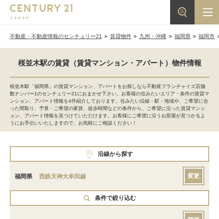
不動産・不動産情報のセンチュリー21
賃貸物件
九州・沖縄
福岡県
福岡市
桜並木駅の賃貸（賃貸マンション・アパート）物件情報
桜並木駅「福岡県」の賃貸マンション、アパートをお探しなら不動産フランチャイズ店舗
数ナンバー1のセンチュリー21におまかせ下さい。お客様の住みたいエリア・条件の賃貸マ
ンション、アパート情報を4件紹介しております。住みたい沿線・駅・地域や、ご希望に合
った間取り、予算・ご希望の家賃、徒歩時間などの条件から、ご希望に沿った賃貸マンシ
ョン、アパート情報を見つけていただけます。お客様にご希望に沿うお部屋が見つかるよ
うにお手伝いいたしますので、お気軽にご相談ください！
沿線から探す
変更
福岡県
西鉄天神大牟田線
条件で絞り込む