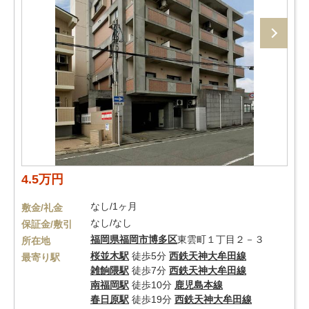
4.5万円
なし/1ヶ月
敷金/礼金
なし/なし
保証金/敷引
福岡県
福岡市博多区
東雲町１丁目２－３
所在地
桜並木駅
徒歩5分
西鉄天神大牟田線
最寄り駅
雑餉隈駅
徒歩7分
西鉄天神大牟田線
南福岡駅
徒歩10分
鹿児島本線
春日原駅
徒歩19分
西鉄天神大牟田線