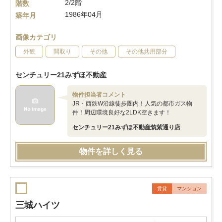
2/2階
階数
1986年04月
築年月
画像カテゴリ
外観
間取り
その他
その他共用部分
センチュリー21みずほ不動産
物件担当者コメント
JR・西鉄W沿線徒歩圏内！人気の都市ガス物
件！周辺環境良好な2LDK空きます！
センチュリー21みずほ不動産筑紫通り店
物件を詳しく見る
賃貸
マンション
三城ハイツ