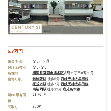
5.7万円
なし/2ヶ月
敷金/礼金
なし/なし
保証金/敷引
福岡県
福岡市博多区
麦野６丁目8番30号
所在地
雑餉隈駅
徒歩5分
西鉄天神大牟田線
最寄り駅
桜並木駅
徒歩7分
西鉄天神大牟田線
南福岡駅
徒歩13分
鹿児島本線
51.70m²
建物/専有面
積
2LDK
間取り