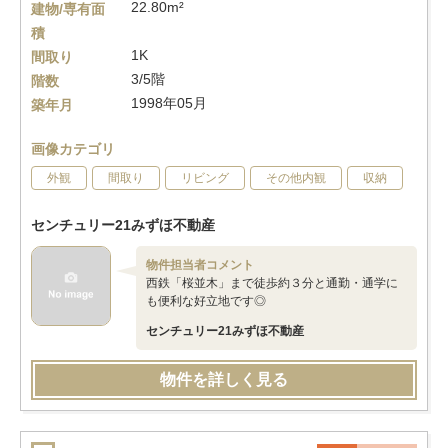
22.80m²
建物/専有面
積
1K
間取り
3/5階
階数
1998年05月
築年月
画像カテゴリ
外観
間取り
リビング
その他内観
収納
センチュリー21みずほ不動産
物件担当者コメント
西鉄「桜並木」まで徒歩約３分と通勤・通学に
も便利な好立地です◎
センチュリー21みずほ不動産
物件を詳しく見る