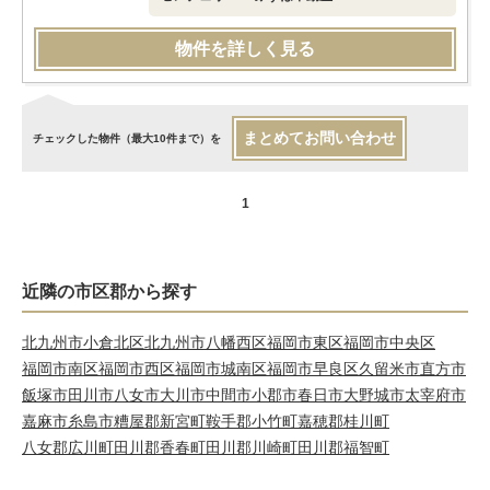
物件を詳しく見る
まとめてお問い合わせ
チェックした物件（最大10件まで）を
1
近隣の市区郡から探す
北九州市小倉北区
北九州市八幡西区
福岡市東区
福岡市中央区
福岡市南区
福岡市西区
福岡市城南区
福岡市早良区
久留米市
直方市
飯塚市
田川市
八女市
大川市
中間市
小郡市
春日市
大野城市
太宰府市
嘉麻市
糸島市
糟屋郡新宮町
鞍手郡小竹町
嘉穂郡桂川町
八女郡広川町
田川郡香春町
田川郡川崎町
田川郡福智町