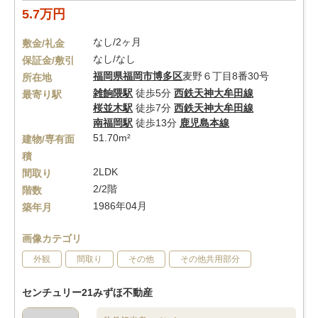
5.7万円
なし/2ヶ月
敷金/礼金
なし/なし
保証金/敷引
福岡県
福岡市博多区
麦野６丁目8番30号
所在地
雑餉隈駅
徒歩5分
西鉄天神大牟田線
最寄り駅
桜並木駅
徒歩7分
西鉄天神大牟田線
南福岡駅
徒歩13分
鹿児島本線
51.70m²
建物/専有面
積
2LDK
間取り
2/2階
階数
1986年04月
築年月
画像カテゴリ
外観
間取り
その他
その他共用部分
センチュリー21みずほ不動産