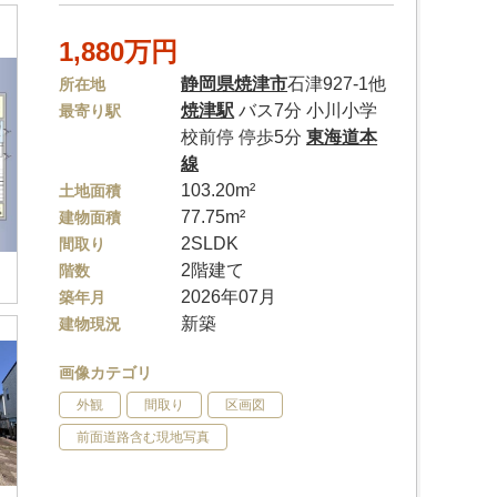
1,880万円
静岡県
焼津市
石津927-1他
所在地
焼津駅
バス7分 小川小学
最寄り駅
校前停 停歩5分
東海道本
線
103.20m²
土地面積
77.75m²
建物面積
2SLDK
間取り
2階建て
階数
2026年07月
築年月
新築
建物現況
画像カテゴリ
外観
間取り
区画図
前面道路含む現地写真