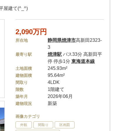
建て(^_^)
2,090万円
静岡県
焼津市
高新田2323-
所在地
3
焼津駅
バス33分 高新田平
最寄り駅
停 停歩1分
東海道本線
245.93m²
土地面積
95.64m²
建物面積
4LDK
間取り
1階建て
階数
2026年06月
築年月
新築
建物現況
画像カテゴリ
外観
間取り
区画図