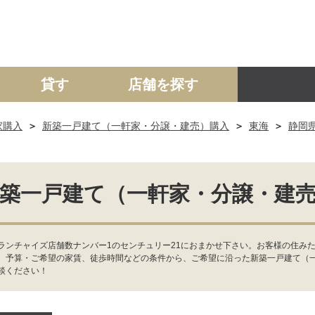
貸す
店舗を探す
家購入
新築一戸建て（一軒家・分譲・建売）購入
東海
静岡
建て
マンション
土地
事業投資用
築一戸建て（一軒家・分譲・建
ランチャイズ店舗数ナンバー1のセンチュリー21におまかせ下さい。お客様の住みた
、予算・ご希望の家賃、徒歩時間などの条件から、ご希望に沿った新築一戸建て（
談ください！