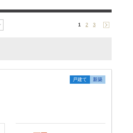
1
2
3
戸建て
新築