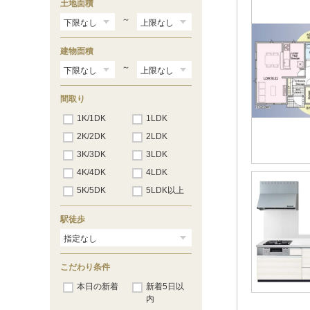
土地面積
～
建物面積
～
間取り
1K/1DK
1LDK
2K/2DK
2LDK
3K/3DK
3LDK
4K/4DK
4LDK
5K/5DK
5LDK以上
駅徒歩
こだわり条件
本日の新着
新着5日以
内