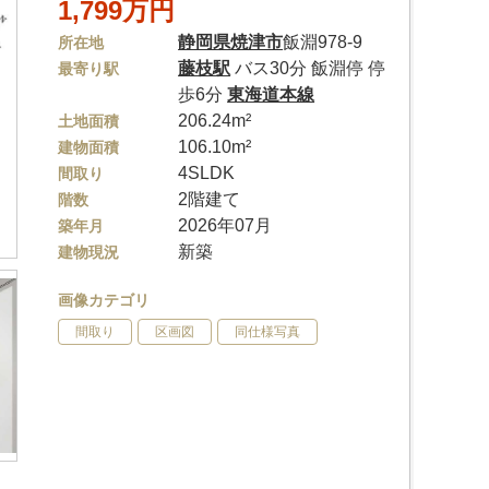
1,799万円
静岡県
焼津市
飯淵978-9
所在地
藤枝駅
バス30分 飯淵停 停
最寄り駅
歩6分
東海道本線
206.24m²
土地面積
106.10m²
建物面積
4SLDK
間取り
2階建て
階数
2026年07月
築年月
新築
建物現況
画像カテゴリ
間取り
区画図
同仕様写真