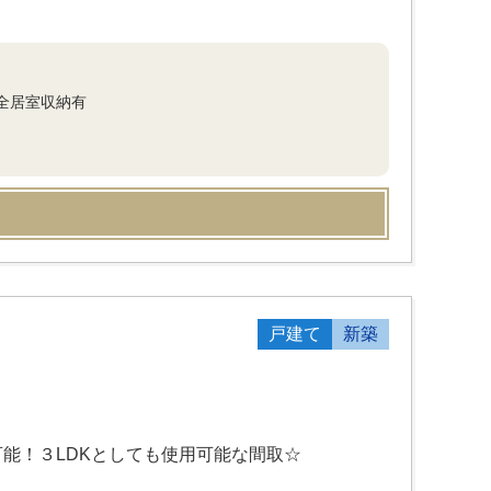
全居室収納有
戸建て
新築
能！３LDKとしても使用可能な間取☆