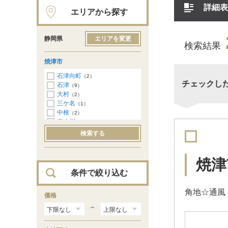
詳細表
エリアから探す
静岡県
エリアを変更
検索結果
焼津市
石津向町
（2）
チェックし
石津
（9）
大村
（2）
三ケ名
（1）
中根
（2）
東小川
（2）
高新田
（3）
検索する
飯淵
（1）
吉永
（1）
南小川
（1）
焼津
条件で絞り込む
角地☆通風
価格
～