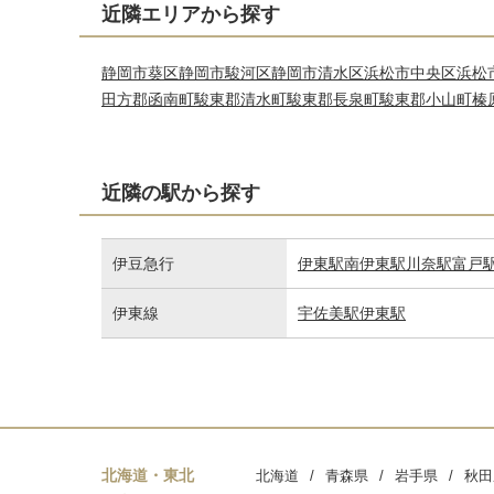
近隣エリアから探す
静岡市葵区
静岡市駿河区
静岡市清水区
浜松市中央区
浜松
田方郡函南町
駿東郡清水町
駿東郡長泉町
駿東郡小山町
榛
近隣の駅から探す
伊豆急行
伊東駅
南伊東駅
川奈駅
富戸
伊東線
宇佐美駅
伊東駅
北海道・東北
北海道
青森県
岩手県
秋田