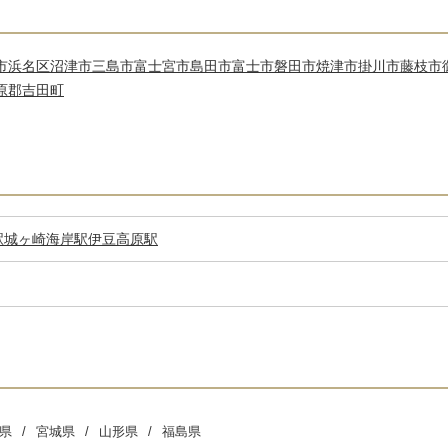
市浜名区
沼津市
三島市
富士宮市
島田市
富士市
磐田市
焼津市
掛川市
藤枝市
原郡吉田町
駅
城ヶ崎海岸駅
伊豆高原駅
県
宮城県
山形県
福島県