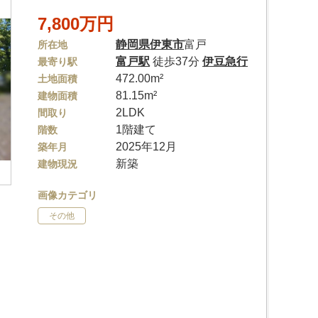
7,800万円
静岡県
伊東市
富戸
所在地
富戸駅
徒歩37分
伊豆急行
最寄り駅
472.00m²
土地面積
81.15m²
建物面積
2LDK
間取り
1階建て
階数
2025年12月
築年月
新築
建物現況
画像カテゴリ
その他