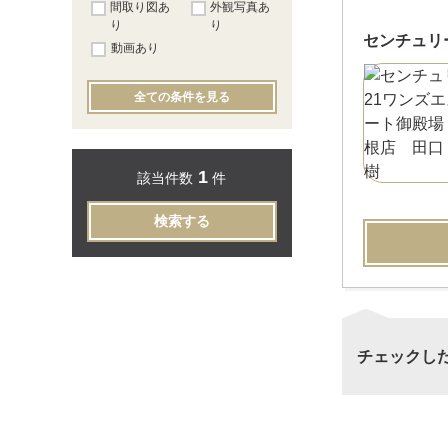
間取り図あ
外観写真あ
り
り
センチュリ
動画あり
全ての条件を見る
1
該当件数
件
検索する
チェックし