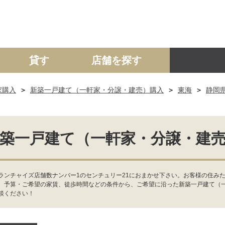
貸す
店舗を探す
家購入
新築一戸建て（一軒家・分譲・建売）購入
東海
静岡
建て
マンション
土地
事業投資用
築一戸建て（一軒家・分譲・建
ランチャイズ店舗数ナンバー1のセンチュリー21におまかせ下さい。お客様の住み
、予算・ご希望の家賃、徒歩時間などの条件から、ご希望に沿った新築一戸建て（
談ください！