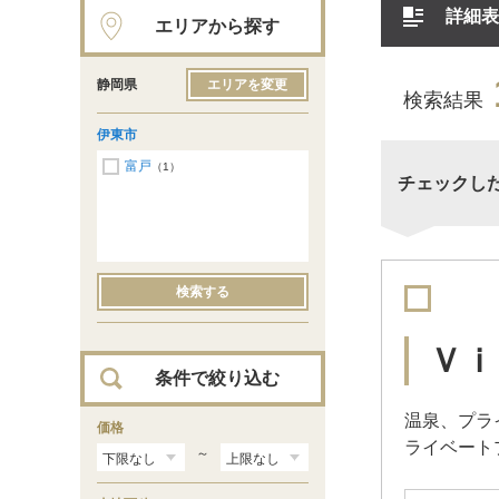
詳細表
エリアから探す
静岡県
エリアを変更
検索結果
伊東市
富戸
（1）
チェックし
検索する
Ｖｉ
条件で絞り込む
温泉、プラ
価格
ライベート
～