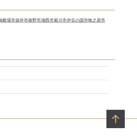
御殿場市
袋井市
裾野市
湖西市
菊川市
伊豆の国市
牧之原市