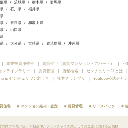
葉県
茨城県
栃木県
群馬県
県
石川県
福井県
県
県
奈良県
和歌山県
県
山口県
県
県
大分県
宮崎県
鹿児島県
沖縄県
事業投資用物件
賃貸住宅（賃貸マンション・アパート）
不
ョンライブラリー
賃貸管理
店舗検索
センチュリー21とは
ho is センチュリワン君！？
接客グランプリ
Youtube公式チャ
貸住宅
マンション売却・査定
賃貸管理
リースバック
貸の両方を取り扱う不動産仲介フランチャイズ業としての全国における店舗数