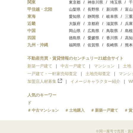
関東
東京都
神奈川県
埼玉県
千
甲信越・北陸
山梨県
長野県
新潟県
富山
東海
愛知県
静岡県
岐阜県
三重
近畿
大阪府
京都府
滋賀県
兵庫
中国
岡山県
広島県
鳥取県
島根
四国
徳島県
愛媛県
香川県
高知
九州・沖縄
福岡県
佐賀県
長崎県
熊本
不動産売買・賃貸情報のセンチュリー21総合サイト
新築一戸建て
中古一戸建て
マンション
土地
一戸建て・一軒家売却査定
土地売却査定
マンシ
加盟店人材募集
イメージキャラクター紹介
W
人気のキーワー
ド
中古マンション
土地購入
新築一戸建て
賃
※同一屋号で売買・賃