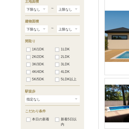
土地面積
～
建物面積
～
間取り
1K/1DK
1LDK
2K/2DK
2LDK
3K/3DK
3LDK
4K/4DK
4LDK
5K/5DK
5LDK以上
駅徒歩
こだわり条件
本日の新着
新着5日以
内