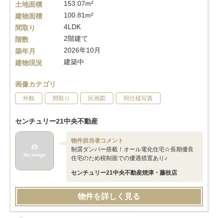
153.07m²
土地面積
100.81m²
建物面積
4LDK
間取り
2階建て
階数
2026年10月
築年月
建築中
建物現況
画像カテゴリ
外観
間取り
区画図
同仕様写真
センチュリー21中央不動産
物件担当者コメント
制震ダンパー搭載！オール電化住宅☆長期優良
住宅のため税制面での優遇措置あり♪
センチュリー21中央不動産焼津・藤枝店
物件を詳しく見る