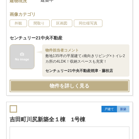
建築中
建物現況
画像カテゴリ
外観
間取り
区画図
同仕様写真
センチュリー21中央不動産
物件担当者コメント
敷地135坪の平屋建て♪南向きリビング×トイレ2
カ所の4LDK！収納スペースも充実！
センチュリー21中央不動産焼津・藤枝店
物件を詳しく見る
戸建て
新築
吉田町川尻新築全１棟 1号棟