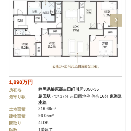
1,890万円
静岡県
榛原郡吉田町
川尻3050-35
所在地
島田駅
バス37分 吉田団地停 停歩16分
東海道
最寄り駅
本線
316.69m²
土地面積
96.05m²
建物面積
4LDK
間取り
1階建て
階数