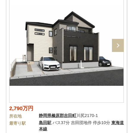
2,790万円
静岡県
榛原郡吉田町
川尻2170-1
所在地
島田駅
バス37分 吉田団地停 停歩10分
東海道
最寄り駅
本線