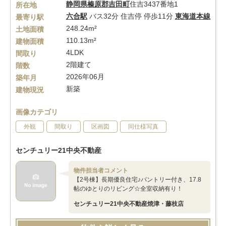
静岡県
榛原郡吉田町
住吉3437番地1
所在地
六合駅
バス32分 住吉停 停歩11分
東海道本線
最寄り駅
248.24m²
土地面積
110.13m²
建物面積
4LDK
間取り
2階建て
階数
2026年06月
築年月
新築
建物現況
画像カテゴリ
外観
間取り
区画図
同仕様写真
センチュリー21中央不動産
物件担当者コメント
【2号棟】長期優良住宅♪パントリー付き、17.8
帖のゆとりのリビング☆全室収納有り！
センチュリー21中央不動産焼津・藤枝店