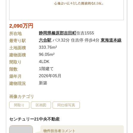
2,090万円
静岡県
榛原郡吉田町
住吉1555
所在地
六合駅
バス32分 住吉停 停歩4分
東海道本線
最寄り駅
333.76m²
土地面積
96.05m²
建物面積
4LDK
間取り
1階建て
階数
2026年05月
築年月
新築
建物現況
画像カテゴリ
間取り
区画図
同仕様写真
センチュリー21中央不動産
物件担当者コメント