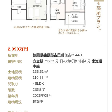
2,090万円
静岡県
榛原郡吉田町
住吉3544-1
所在地
六合駅
バス25分 日の出町停 停歩6分
東海道
最寄り駅
本線
136.61m²
土地面積
110.95m²
建物面積
4SLDK
間取り
2階建て
階数
2026年08月
築年月
建築中
建物現況