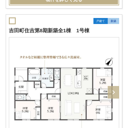
戸建て
新築
吉田町住吉第8期新築全1棟 1号棟