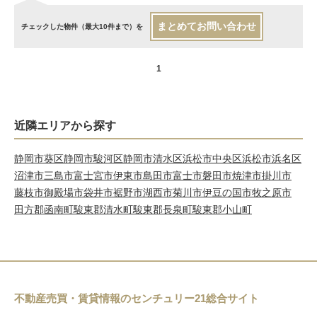
まとめてお問い合わせ
チェックした物件（最大10件まで）を
1
近隣エリアから探す
静岡市葵区
静岡市駿河区
静岡市清水区
浜松市中央区
浜松市浜名区
沼津市
三島市
富士宮市
伊東市
島田市
富士市
磐田市
焼津市
掛川市
藤枝市
御殿場市
袋井市
裾野市
湖西市
菊川市
伊豆の国市
牧之原市
田方郡函南町
駿東郡清水町
駿東郡長泉町
駿東郡小山町
不動産売買・賃貸情報のセンチュリー21総合サイト