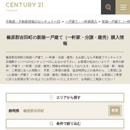
不動産・不動産情報のセンチュリー21
一戸建て・一軒家購入
新築一戸建て（一
榛原郡吉田町の新築一戸建て（一軒家・分譲・建売）購入情
報
榛原郡吉田町の新築一戸建て（一軒家・分譲・建売）をお探しなら不動産フランチャイズ
店舗数ナンバー1のセンチュリー21におまかせ下さい。お客様の住みたいエリア・条件の新
築一戸建て（一軒家・分譲・建売）情報を9件紹介しております。住みたい沿線・駅・地域
や、ご希望に合った間取り、予算・ご希望の家賃、徒歩時間などの条件から、ご希望に沿
った新築一戸建て（一軒家・分譲・建売）情報を見つけていただけます。お客様にご希望
に沿うお部屋が見つかるようにお手伝いいたしますので、お気軽にご相談ください！
エリアから探す
変更
静岡県
榛原郡吉田町
条件で絞り込む