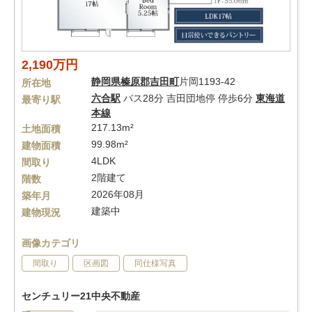
2,190万円
静岡県
榛原郡吉田町
片岡1193-42
所在地
六合駅
バス28分 吉田団地停 停歩6分
東海道
最寄り駅
本線
217.13m²
土地面積
99.98m²
建物面積
4LDK
間取り
2階建て
階数
2026年08月
築年月
建築中
建物現況
画像カテゴリ
間取り
区画図
同仕様写真
センチュリー21中央不動産