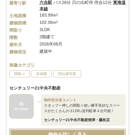
六合駅
バス28分 日の出町停 停歩12分
東海道
最寄り駅
本線
183.99m²
土地面積
102.06m²
建物面積
3LDK
間取り
2階建て
階数
2026年08月
築年月
建築中
建物現況
画像カテゴリ
間取り
区画図
同仕様写真
センチュリー21中央不動産
物件担当者コメント
スタッフ一押しの間取☆使い勝手良好なスペー
スがたくさんの３LDK♪並列駐車４台可能！
センチュリー21中央不動産焼津・藤枝店
物件を詳しく見る