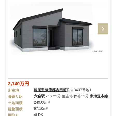
2,140万円
静岡県
榛原郡吉田町
住吉3437番地1
所在地
六合駅
バス32分 住吉停 停歩11分
東海道本線
最寄り駅
249.08m²
土地面積
97.10m²
建物面積
4LDK
間取り