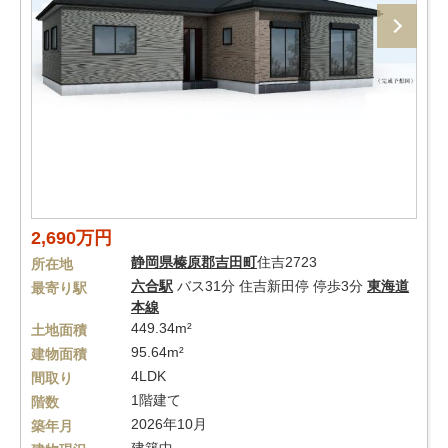
2,690万円
静岡県
榛原郡吉田町
住吉2723
所在地
六合駅
バス31分 住吉新田停 停歩3分
東海道
最寄り駅
本線
449.34m²
土地面積
95.64m²
建物面積
4LDK
間取り
1階建て
階数
2026年10月
築年月