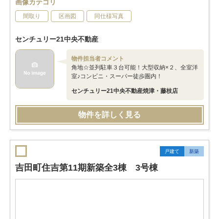
画像カテゴリ
間取り
区画図
同仕様写真
センチュリー21中央不動産
物件担当者コメント
角地☆並列駐車３台可能！大型収納×２、全室洋
室♪コンビニ・スーパー徒歩圏内！
センチュリー21中央不動産焼津・藤枝店
物件を詳しく見る
戸建て
新築
吉田町住吉第11期新築全3棟 3号棟