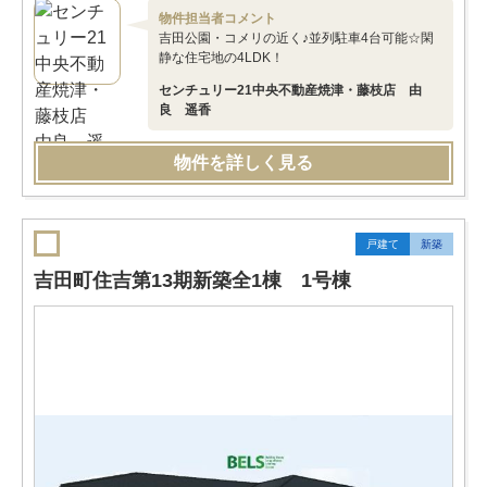
物件担当者コメント
吉田公園・コメリの近く♪並列駐車4台可能☆閑
静な住宅地の4LDK！
センチュリー21中央不動産焼津・藤枝店 由
良 遥香
物件を詳しく見る
戸建て
新築
吉田町住吉第13期新築全1棟 1号棟