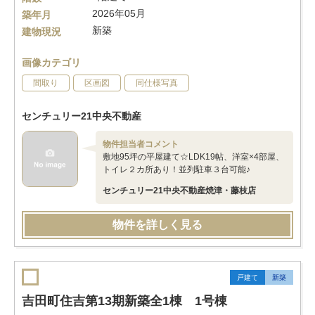
2026年05月
築年月
新築
建物現況
画像カテゴリ
間取り
区画図
同仕様写真
センチュリー21中央不動産
物件担当者コメント
敷地95坪の平屋建て☆LDK19帖、洋室×4部屋、
トイレ２カ所あり！並列駐車３台可能♪
センチュリー21中央不動産焼津・藤枝店
物件を詳しく見る
戸建て
新築
吉田町住吉第13期新築全1棟 1号棟