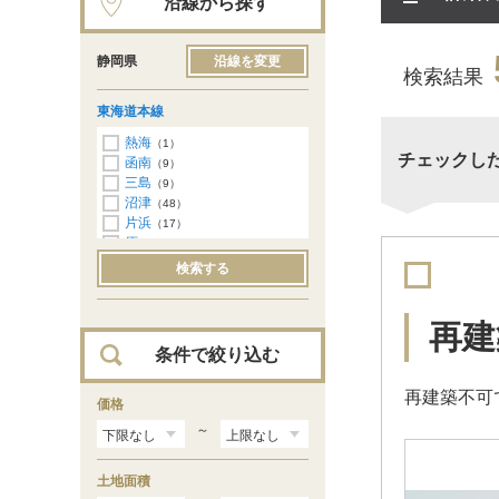
沿線から探す
静岡県
沿線を変更
検索結果
東海道本線
熱海
（1）
チェックし
函南
（9）
三島
（9）
沼津
（48）
片浜
（17）
原
（8）
東田子の浦
（1）
検索する
吉原
（2）
富士
（13）
富士川
（4）
再建
蒲原
（1）
条件で絞り込む
興津
（2）
清水
（24）
再建築不可
草薙
価格
（6）
静岡
（20）
～
安倍川
（7）
用宗
（2）
土地面積
焼津
（27）