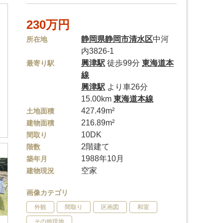
230万円
静岡県
静岡市清水区
中河
所在地
内3826-1
興津駅
徒歩99分
東海道本
最寄り駅
線
興津駅
より車26分
15.00km
東海道本線
427.49m²
土地面積
216.89m²
建物面積
10DK
間取り
2階建て
階数
1988年10月
築年月
空家
建物現況
画像カテゴリ
外観
間取り
区画図
和室
その他現地