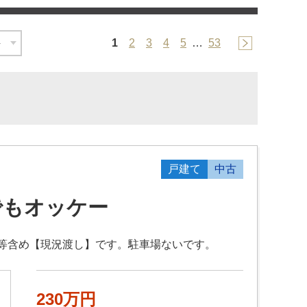
1
2
3
4
5
…
53
戸建て
中古
でもオッケー
等含め【現況渡し】です。駐車場ないです。
230万円