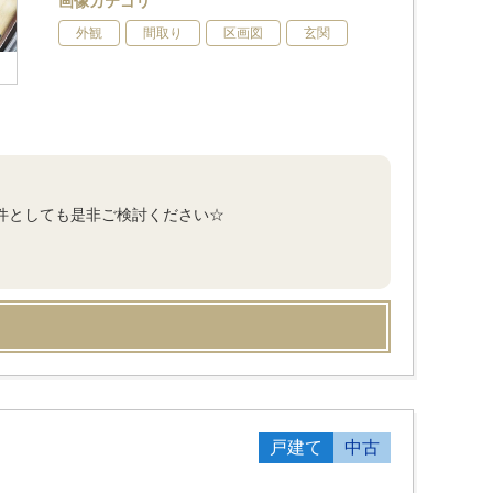
画像カテゴリ
外観
間取り
区画図
玄関
物件としても是非ご検討ください☆
戸建て
中古