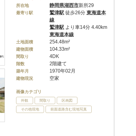
静岡県
湖西市
新所29
所在地
鷲津駅
徒歩26分
東海道本
最寄り駅
線
鷲津駅
より車14分 4.40km
東海道本線
254.48m²
土地面積
104.33m²
建物面積
4DK
間取り
2階建て
階数
1970年02月
築年月
空家
建物現況
画像カテゴリ
外観
間取り
区画図
その他現地
前面道路含む現地写真