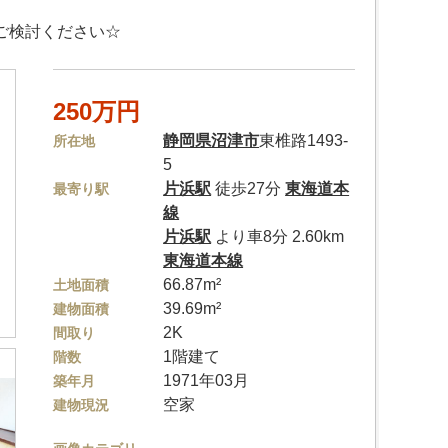
ご検討ください☆
250万円
静岡県
沼津市
東椎路1493-
所在地
5
片浜駅
徒歩27分
東海道本
最寄り駅
線
片浜駅
より車8分 2.60km
東海道本線
66.87m²
土地面積
39.69m²
建物面積
2K
間取り
1階建て
階数
1971年03月
築年月
空家
建物現況