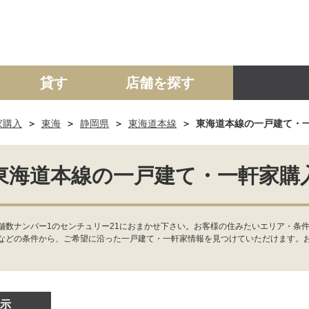
貸す
店舗を探す
家購入
東海
静岡県
東海道本線
東海道本線の一戸建て・
建て
マンション
土地
事業投資用
東海道本線の一戸建て・一軒家購
数ナンバー1のセンチュリー21におまかせ下さい。お客様の住みたいエリア・条件
などの条件から、ご希望に沿った一戸建て・一軒家情報を見つけていただけます。
示