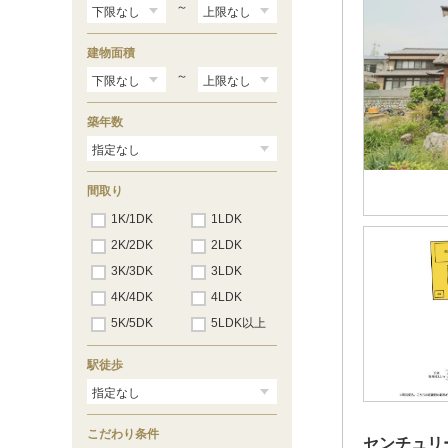
西焼津
（15）
～
藤枝
（22）
六合
（19）
建物面積
島田
（11）
金谷
～
（6）
菊川
（6）
掛川
（18）
築年数
愛野
（1）
袋井
（52）
御厨
（4）
磐田
（52）
間取り
豊田町
（16）
1K/1DK
1LDK
天竜川
（2）
浜松
（85）
2K/2DK
2LDK
高塚
（5）
3K/3DK
3LDK
舞阪
（8）
弁天島
（4）
4K/4DK
4LDK
新居町
（12）
5K/5DK
5LDK以上
鷲津
（2）
新所原
（10）
駅徒歩
こだわり条件
センチュリ