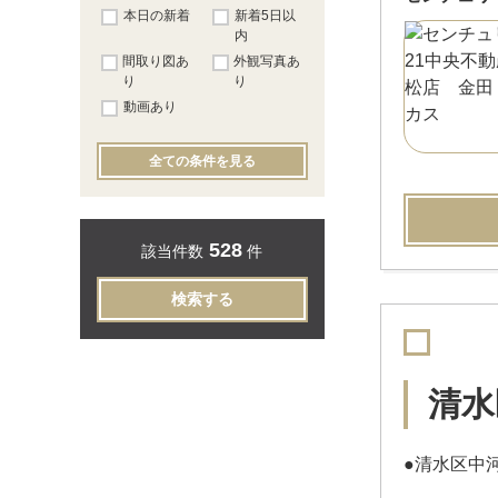
本日の新着
新着5日以
内
間取り図あ
外観写真あ
り
り
動画あり
全ての条件を見る
528
該当件数
件
検索する
清水
●清水区中