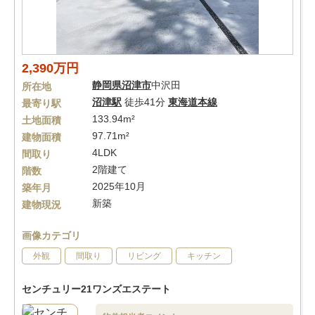
2,390万円
静岡県
沼津市
中沢田
所在地
沼津駅
徒歩41分
東海道本線
最寄り駅
133.94m²
土地面積
97.71m²
建物面積
4LDK
間取り
2階建て
階数
2025年10月
築年月
新築
建物現況
画像カテゴリ
外観
間取り
リビング
キッチン
センチュリー21ワンズエステート