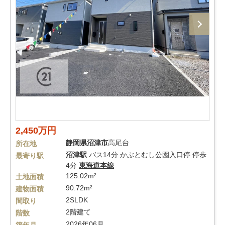
2,450万円
静岡県
沼津市
高尾台
所在地
沼津駅
バス14分 かぶとむし公園入口停 停歩
最寄り駅
4分
東海道本線
125.02m²
土地面積
90.72m²
建物面積
2SLDK
間取り
2階建て
階数
2026年06月