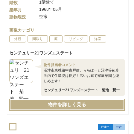
1階建て
階数
1968年05月
築年月
空家
建物現況
画像カテゴリ
外観
間取り
庭
リビング
洋室
センチュリー21ワンズエステート
物件担当者コメント
沼津市東椎路中古戸建。ららぽーと沼津等徒歩
圏内で住環境は良好！広いお庭で家庭菜園も楽
しめます！
センチュリー21ワンズエステート 菊池 賢一
物件を詳しく見る
戸建て
中古