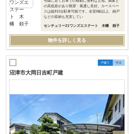
号線に近くお車での移動に便利な立地。隣家と
の高低差があり眺望・風通し良好。カースペー
スは縦列3台駐車可能です。全室6帖以上、納戸
などの収納も充実してい
センチュリー21ワンズエステート 木幡 頼子
物件を詳しく見る
戸建て
中古
沼津市大岡日吉町戸建