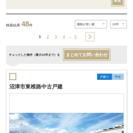
変更
48
検索結果
件
1
2
3
4
…
5
まとめてお問い合わせ
チェックした物件（最大10件まで）を
戸建て
中古
沼津市東椎路中古戸建