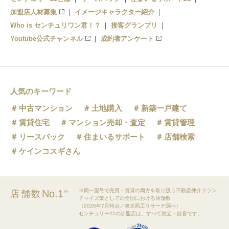
加盟店人材募集
イメージキャラクター紹介
Who is センチュリワン君！？
接客グランプリ
Youtube公式チャンネル
成約者アンケート
人気のキーワード
中古マンション
土地購入
新築一戸建て
賃貸住宅
マンション売却・査定
賃貸管理
リースバック
住まいるサポート
店舗検索
ケインコスギさん
※同一屋号で売買・賃貸の両方を取り扱う不動産仲介フラン
No.1
店舗数
※
チャイズ業としての全国における店舗数
（2026年7月時点／東京商工リサーチ調べ）
センチュリー21の加盟店は、すべて独立・自営です。