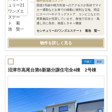
物件担当者コメント
国道1号線や根方街道へのアクセスが良好でマイ
カー通勤などお車での移動に便利な立地。周辺
にスーパーやドラッグストア、コンビニなどの
商業施設が充実しています。角地で日当り・風
通し共に良好。南面ＬＤＫ＋隣接
センチュリー21ワンズエステート 菊池 賢一
物件を詳しく見る
戸建て
新築
沼津市高尾台第6新築分譲住宅全4棟 2号棟