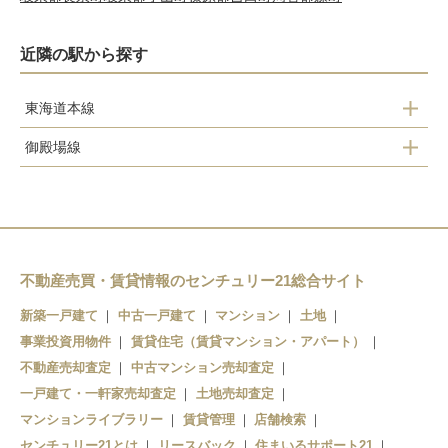
近隣の駅から探す
東海道本線
御殿場線
熱海
長泉なめり
函南
下土狩
三島
沼津
大岡
不動産売買・賃貸情報のセンチュリー21総合サイト
片浜
沼津
新築一戸建て
中古一戸建て
マンション
土地
事業投資用物件
賃貸住宅（賃貸マンション・アパート）
原
不動産売却査定
中古マンション売却査定
東田子の浦
一戸建て・一軒家売却査定
土地売却査定
マンションライブラリー
賃貸管理
店舗検索
センチュリー21とは
リースバック
住まいるサポート21