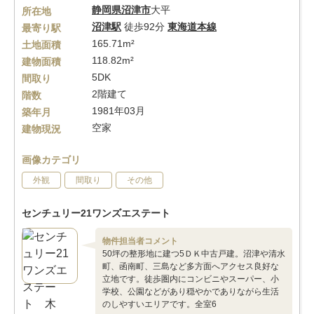
静岡県
沼津市
大平
所在地
沼津駅
徒歩92分
東海道本線
最寄り駅
165.71m²
土地面積
118.82m²
建物面積
5DK
間取り
2階建て
階数
1981年03月
築年月
空家
建物現況
画像カテゴリ
外観
間取り
その他
センチュリー21ワンズエステート
物件担当者コメント
50坪の整形地に建つ5ＤＫ中古戸建。沼津や清水
町、函南町、三島など多方面へアクセス良好な
立地です。徒歩圏内にコンビニやスーパー、小
学校、公園などがあり穏やかでありながら生活
のしやすいエリアです。全室6