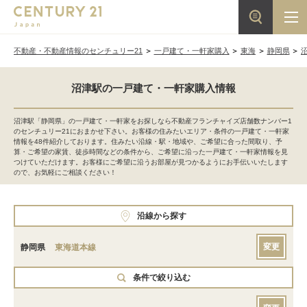
不動産・不動産情報のセンチュリー21
一戸建て・一軒家購入
東海
静岡県
沼津駅の一戸建て・一軒家購入情報
沼津駅「静岡県」の一戸建て・一軒家をお探しなら不動産フランチャイズ店舗数ナンバー1
のセンチュリー21におまかせ下さい。お客様の住みたいエリア・条件の一戸建て・一軒家
情報を48件紹介しております。住みたい沿線・駅・地域や、ご希望に合った間取り、予
算・ご希望の家賃、徒歩時間などの条件から、ご希望に沿った一戸建て・一軒家情報を見
つけていただけます。お客様にご希望に沿うお部屋が見つかるようにお手伝いいたします
ので、お気軽にご相談ください！
沿線から探す
変更
静岡県
東海道本線
条件で絞り込む