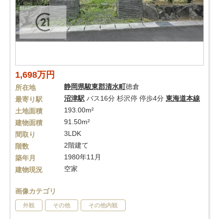
1,698万円
静岡県
駿東郡清水町
徳倉
所在地
沼津駅
バス16分 杉沢停 停歩4分
東海道本線
最寄り駅
193.00m²
土地面積
91.50m²
建物面積
3LDK
間取り
2階建て
階数
1980年11月
築年月
空家
建物現況
画像カテゴリ
外観
その他
その他内観