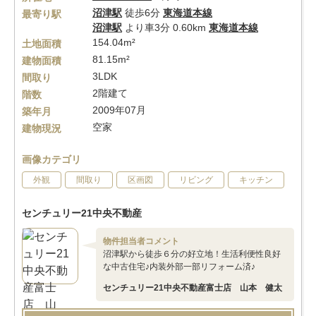
沼津駅
徒歩6分
東海道本線
最寄り駅
沼津駅
より車3分 0.60km
東海道本線
154.04m²
土地面積
81.15m²
建物面積
3LDK
間取り
2階建て
階数
2009年07月
築年月
空家
建物現況
画像カテゴリ
外観
間取り
区画図
リビング
キッチン
センチュリー21中央不動産
物件担当者コメント
沼津駅から徒歩６分の好立地！生活利便性良好
な中古住宅♪内装外部一部リフォーム済♪
センチュリー21中央不動産富士店 山本 健太