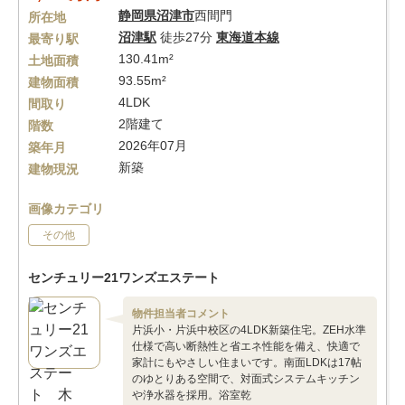
静岡県
沼津市
西間門
所在地
沼津駅
徒歩27分
東海道本線
最寄り駅
130.41m²
土地面積
93.55m²
建物面積
4LDK
間取り
2階建て
階数
2026年07月
築年月
新築
建物現況
画像カテゴリ
その他
センチュリー21ワンズエステート
物件担当者コメント
片浜小・片浜中校区の4LDK新築住宅。ZEH水準
仕様で高い断熱性と省エネ性能を備え、快適で
家計にもやさしい住まいです。南面LDKは17帖
のゆとりある空間で、対面式システムキッチン
や浄水器を採用。浴室乾