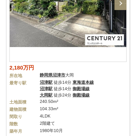
2,180万円
静岡県
沼津市
大岡
所在地
沼津駅
徒歩14分
東海道本線
最寄り駅
沼津駅
徒歩14分
御殿場線
大岡駅
徒歩24分
御殿場線
240.50m²
土地面積
104.33m²
建物面積
4LDK
間取り
2階建て
階数
1980年10月
築年月