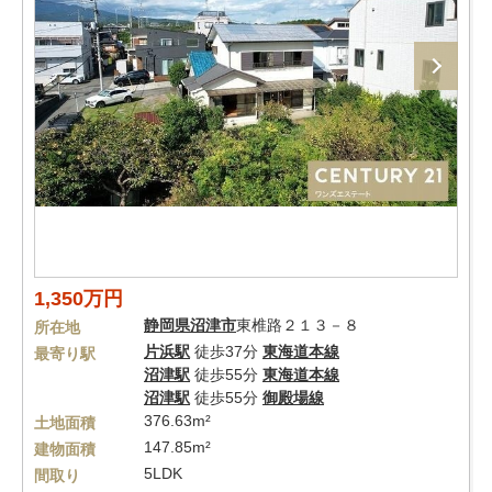
1,350万円
静岡県
沼津市
東椎路２１３－８
所在地
片浜駅
徒歩37分
東海道本線
最寄り駅
沼津駅
徒歩55分
東海道本線
沼津駅
徒歩55分
御殿場線
376.63m²
土地面積
147.85m²
建物面積
5LDK
間取り