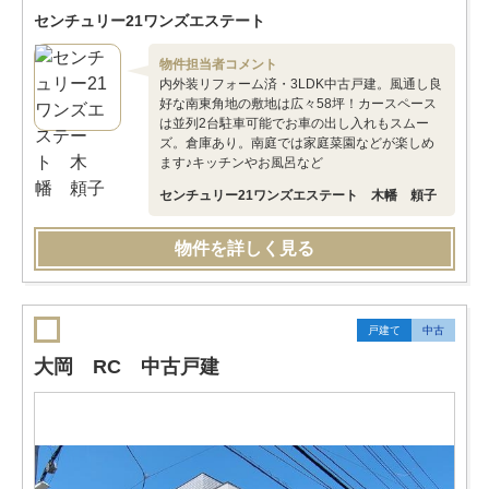
センチュリー21ワンズエステート
物件担当者コメント
内外装リフォーム済・3LDK中古戸建。風通し良
好な南東角地の敷地は広々58坪！カースペース
は並列2台駐車可能でお車の出し入れもスムー
ズ。倉庫あり。南庭では家庭菜園などが楽しめ
ます♪キッチンやお風呂など
センチュリー21ワンズエステート 木幡 頼子
物件を詳しく見る
戸建て
中古
大岡 RC 中古戸建