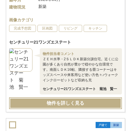
築年月
新築
建物現況
画像カテゴリ
完成予想図
区画図
リビング
キッチン
センチュリー21ワンズエステート
物件担当者コメント
ＺＥＨ水準・2ＳＬＤＫ新築分譲住宅。近くに公
園が多くあり自然が豊かで穏やかな住環境で
す。南面ＬＤＫ16帖、隣接する畳コーナーはキ
ッズスペースや来客用など使い方色々♪ウォーク
インクローゼットなど収納も充
センチュリー21ワンズエステート 菊池 賢一
物件を詳しく見る
戸建て
新築