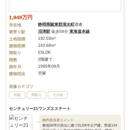
1,949万円
静岡県
駿東郡清水町
徳倉
所在地
沼津駅
徒歩58分
東海道本線
最寄り駅
192.03m²
土地面積
143.68m²
建物面積
5SLDK
間取り
2階建て
階数
1995年09月
築年月
空家
建物現況
画像カテゴリ
外観
間取り
その他
センチュリー21ワンズエステート
物件担当者コメント
敷地58坪の高台に建つ5LDK中古戸建。県道144