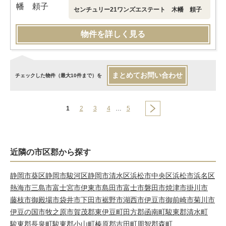
センチュリー21ワンズエステート 木幡 頼子
物件を詳しく見る
まとめてお問い合わせ
チェックした物件（最大10件まで）を
1
2
3
4
…
5
近隣の市区郡から探す
静岡市葵区
静岡市駿河区
静岡市清水区
浜松市中央区
浜松市浜名区
熱海市
三島市
富士宮市
伊東市
島田市
富士市
磐田市
焼津市
掛川市
藤枝市
御殿場市
袋井市
下田市
裾野市
湖西市
伊豆市
御前崎市
菊川市
伊豆の国市
牧之原市
賀茂郡東伊豆町
田方郡函南町
駿東郡清水町
駿東郡長泉町
駿東郡小山町
榛原郡吉田町
周智郡森町