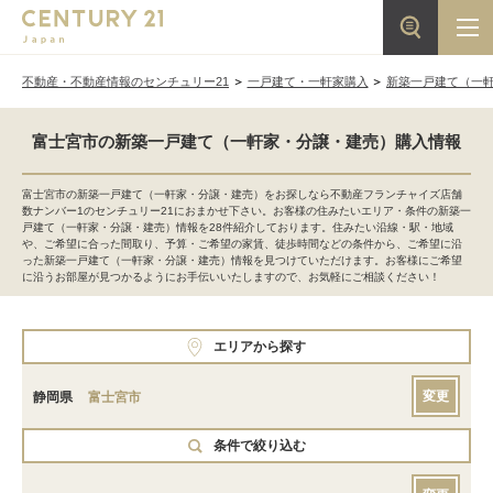
不動産・不動産情報のセンチュリー21
一戸建て・一軒家購入
新築一戸建て（一
富士宮市の新築一戸建て（一軒家・分譲・建売）購入情報
富士宮市の新築一戸建て（一軒家・分譲・建売）をお探しなら不動産フランチャイズ店舗
数ナンバー1のセンチュリー21におまかせ下さい。お客様の住みたいエリア・条件の新築一
戸建て（一軒家・分譲・建売）情報を28件紹介しております。住みたい沿線・駅・地域
や、ご希望に合った間取り、予算・ご希望の家賃、徒歩時間などの条件から、ご希望に沿
った新築一戸建て（一軒家・分譲・建売）情報を見つけていただけます。お客様にご希望
に沿うお部屋が見つかるようにお手伝いいたしますので、お気軽にご相談ください！
エリアから探す
変更
静岡県
富士宮市
条件で絞り込む