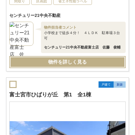
間取り
区画図
省エネ性能ラベル
センチュリー21中央不動産
物件担当者コメント
小学校まで徒歩４分！ ４ＬＤＫ 駐車場３台
可
センチュリー21中央不動産富士店 佐藤 俊輔
物件を詳しく見る
戸建て
新築
富士宮市ひばりが丘 第1 全1棟