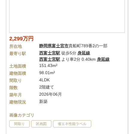
2,299万円
静岡県
富士宮市
貴船町789番2の一部
所在地
西富士宮駅
徒歩5分
身延線
最寄り駅
西富士宮駅
より車2分 0.40km
身延線
151.43m²
土地面積
98.01m²
建物面積
4LDK
間取り
2階建て
階数
2026年06月
築年月
新築
建物現況
画像カテゴリ
間取り
区画図
省エネ性能ラベル