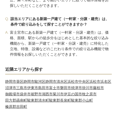
丘、舞々木町など、より細かいエリアに絞って物件情報をお
探しいただくことができます。
Q.
該当エリアにある新築一戸建て（一軒家・分譲・建売）は、
条件で絞り込みをして探すことができますか？
A.
富士宮市にある新築一戸建て（一軒家・分譲・建売）は、価
格、面積、駅からの徒歩分をはじめとした基本的な絞り込み
機能から、新築一戸建て（一軒家・分譲・建売）に特化した
立地、特徴、設備などのこだわり条件での絞り込み機能で物
件情報をお探しいただくことができます。
近隣エリアから探す
静岡市葵区
静岡市駿河区
静岡市清水区
浜松市中央区
浜松市浜名区
沼津市
三島市
伊東市
島田市
富士市
磐田市
焼津市
掛川市
藤枝市
御殿場市
袋井市
裾野市
湖西市
菊川市
伊豆の国市
牧之原市
田方郡函南町
駿東郡清水町
駿東郡長泉町
駿東郡小山町
榛原郡吉田町