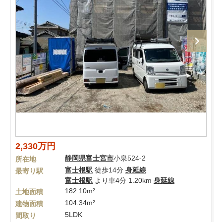
2,330万円
静岡県
富士宮市
小泉524-2
所在地
富士根駅
徒歩14分
身延線
最寄り駅
富士根駅
より車4分 1.20km
身延線
182.10m²
土地面積
104.34m²
建物面積
5LDK
間取り