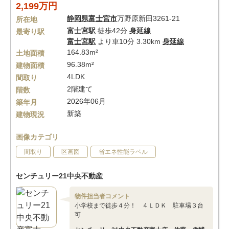
2,199万円
静岡県
富士宮市
万野原新田3261-21
所在地
富士宮駅
徒歩42分
身延線
最寄り駅
富士宮駅
より車10分 3.30km
身延線
164.83m²
土地面積
96.38m²
建物面積
4LDK
間取り
2階建て
階数
2026年06月
築年月
新築
建物現況
画像カテゴリ
間取り
区画図
省エネ性能ラベル
センチュリー21中央不動産
物件担当者コメント
小学校まで徒歩４分！ ４ＬＤＫ 駐車場３台
可