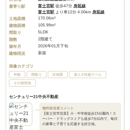
富士宮駅
徒歩47分
身延線
最寄り駅
富士宮駅
より車12分 4.00km
身延線
170.06m²
土地面積
105.99m²
建物面積
5LDK
間取り
2階建て
階数
2026年01月下旬
築年月
新築
建物現況
画像カテゴリ
外観
間取り
区画図
省エネ性能ラベル
その他現地
センチュリー21中央不動産
物件担当者コメント
【富士宮市宮原】小・中学校徒歩15分圏内！ス
ーパー・ドラッグストアも徒歩7分以内で、毎日
の家事と子育てを応援する好立地。