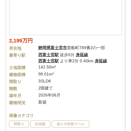
2,199万円
静岡県
富士宮市
貴船町789番2の一部
所在地
西富士宮駅
徒歩5分
身延線
最寄り駅
西富士宮駅
より車2分 0.40km
身延線
142.50m²
土地面積
98.01m²
建物面積
3SLDK
間取り
2階建て
階数
2026年06月
築年月
新築
建物現況
画像カテゴリ
間取り
区画図
省エネ性能ラベル