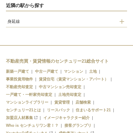
近隣の駅から探す
身延線
稲子駅
芝川駅
沼久保駅
不動産売買・賃貸情報のセンチュリー21総合サイト
新築一戸建て
中古一戸建て
マンション
土地
西富士宮駅
事業投資用物件
賃貸住宅（賃貸マンション・アパート）
富士宮駅
不動産売却査定
中古マンション売却査定
一戸建て・一軒家売却査定
土地売却査定
源道寺駅
マンションライブラリー
賃貸管理
店舗検索
センチュリー21とは
リースバック
住まいるサポート21
加盟店人材募集
イメージキャラクター紹介
Who is センチュリワン君！？
接客グランプリ