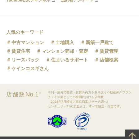
Youtube公式チャンネル
成約者アンケート
人気のキーワード
中古マンション
土地購入
新築一戸建て
賃貸住宅
マンション売却・査定
賃貸管理
リースバック
住まいるサポート
店舗検索
ケインコスギさん
※同一屋号で売買・賃貸の両方を取り扱う不動産仲介フラン
No.1
店舗数
※
チャイズ業としての全国における店舗数
（2026年7月時点／東京商工リサーチ調べ）
センチュリー21の加盟店は、すべて独立・自営です。