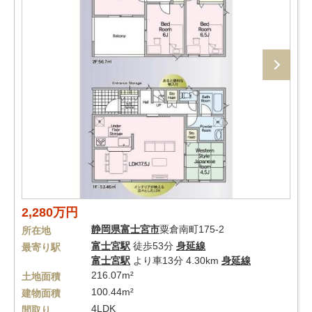
2,280万円
静岡県
富士宮市
粟倉南町175-2
所在地
富士宮駅
徒歩53分
身延線
最寄り駅
富士宮駅
より車13分 4.30km
身延線
216.07m²
土地面積
100.44m²
建物面積
4LDK
間取り