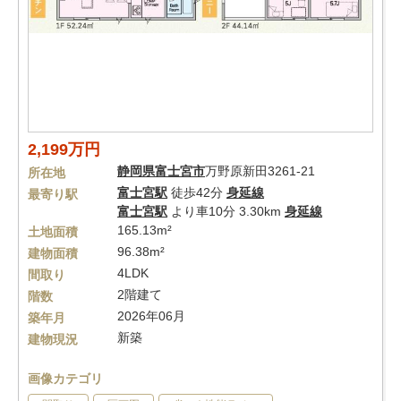
2,199万円
静岡県
富士宮市
万野原新田3261-21
所在地
富士宮駅
徒歩42分
身延線
最寄り駅
富士宮駅
より車10分 3.30km
身延線
165.13m²
土地面積
96.38m²
建物面積
4LDK
間取り
2階建て
階数
2026年06月
築年月
新築
建物現況
画像カテゴリ