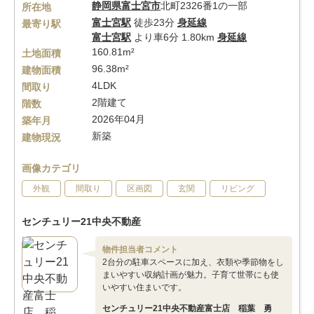
静岡県
富士宮市
北町2326番1の一部
所在地
富士宮駅
徒歩23分
身延線
最寄り駅
富士宮駅
より車6分 1.80km
身延線
160.81m²
土地面積
96.38m²
建物面積
4LDK
間取り
2階建て
階数
2026年04月
築年月
新築
建物現況
画像カテゴリ
外観
間取り
区画図
玄関
リビング
センチュリー21中央不動産
物件担当者コメント
2台分の駐車スペースに加え、衣類や季節物をし
まいやすい収納計画が魅力。子育て世帯にも使
いやすい住まいです。
センチュリー21中央不動産富士店 稲葉 勇