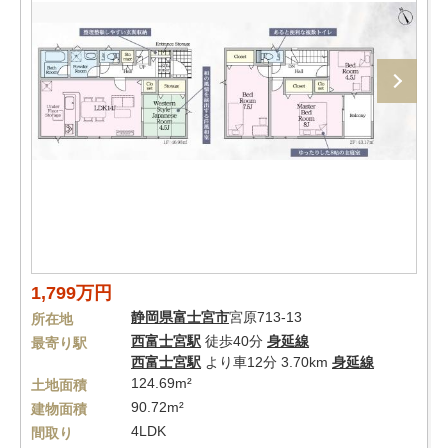
1,799万円
静岡県
富士宮市
宮原713-13
所在地
西富士宮駅
徒歩40分
身延線
最寄り駅
西富士宮駅
より車12分 3.70km
身延線
124.69m²
土地面積
90.72m²
建物面積
4LDK
間取り