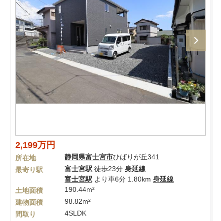
2,199万円
静岡県
富士宮市
ひばりが丘341
所在地
富士宮駅
徒歩23分
身延線
最寄り駅
富士宮駅
より車6分 1.80km
身延線
190.44m²
土地面積
98.82m²
建物面積
4SLDK
間取り