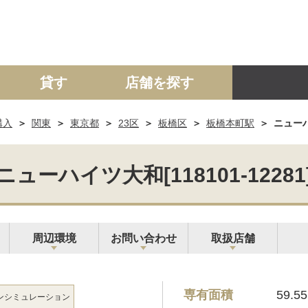
貸す
店舗を探す
購入
関東
東京都
23区
板橋区
板橋本町駅
ニューハイ
建て
マンション
土地
事業投資用
ニューハイツ大和[118101-12281
周辺環境
お問い合わせ
取扱店舗
専有面積
59.5
ン
シミュレーション