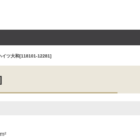
ツ大和[118101-12281]
]
5m²