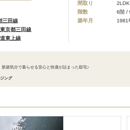
間取り
2LDK
階数
6階 
築年月
198
都三田線
東京都三田線
道東上線
！新築気分で暮らせる安心と快適が詰まった邸宅♪
ウジング