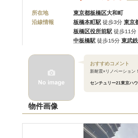
所在地
東京都板橋区
大和町
沿線情報
板橋本町駅
徒歩3分
東京
板橋区役所前駅
徒歩11分
中板橋駅
徒歩15分
東武鉄
おすすめコメント
新耐震×リノベーション
センチュリー21東京ハ
物件画像