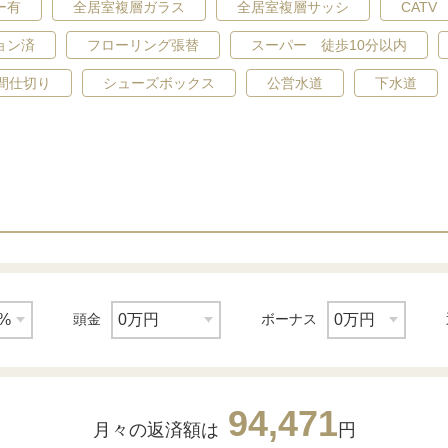
ー有
全居室複層ガラス
全居室複層サッシ
CATV
ョン済
フローリング張替
スーパー 徒歩10分以内
間仕切り
シューズボックス
公営水道
下水道
頭金
ボーナス
94,471
月々の返済額は
円