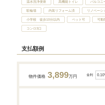
温水洗浄便座
高機能トイレ
バルコニ
駐輪場
内装リフォーム済
リノベーシ
小学校 徒歩10分以内
ペット可
可動
コンロ3口
洋室
支払額例
3,899
金利
物件価格
万円