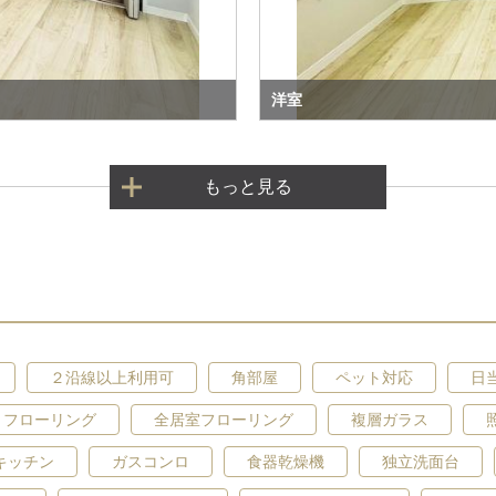
洋室
もっと見る
２沿線以上利用可
角部屋
ペット対応
日
フローリング
全居室フローリング
複層ガラス
キッチン
ガスコンロ
食器乾燥機
独立洗面台