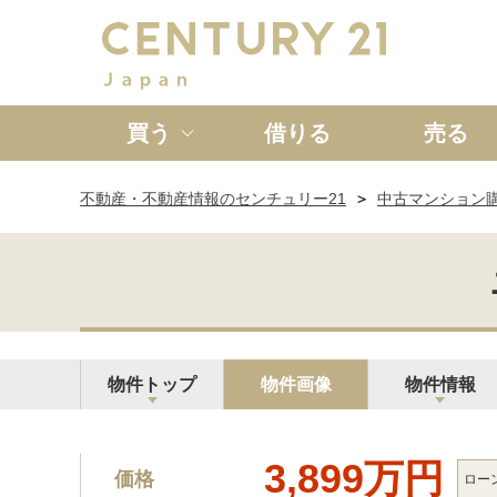
買う
借りる
売る
不動産・不動産情報のセンチュリー21
中古マンション
新築一戸建て
中古一戸
物件トップ
物件画像
物件情報
3,899万円
価格
ロー