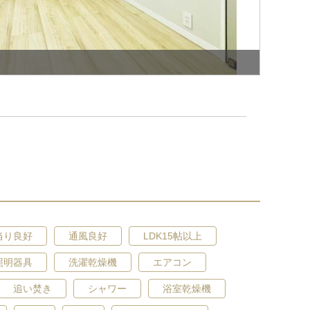
当り良好
通風良好
LDK15帖以上
洗面台・洗面所
照明器具
洗濯乾燥機
エアコン
追い焚き
シャワー
浴室乾燥機