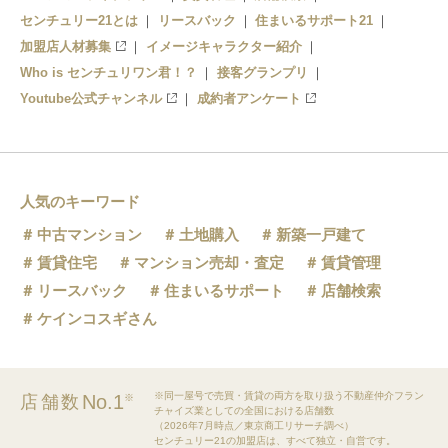
センチュリー21とは
リースバック
住まいるサポート21
鹿児島県（7）
加盟店人材募集
イメージキャラクター紹介
沖縄県（27）
Who is センチュリワン君！？
接客グランプリ
Youtube公式チャンネル
成約者アンケート
人気のキーワード
中古マンション
土地購入
新築一戸建て
賃貸住宅
マンション売却・査定
賃貸管理
リースバック
住まいるサポート
店舗検索
ケインコスギさん
※同一屋号で売買・賃貸の両方を取り扱う不動産仲介フラン
No.1
店舗数
※
チャイズ業としての全国における店舗数
（2026年7月時点／東京商工リサーチ調べ）
センチュリー21の加盟店は、すべて独立・自営です。