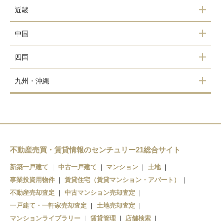
秋田県（0）
埼玉県（559）
長野県（2）
愛知県（1035）
近畿
宮城県（108）
千葉県（1159）
新潟県（64）
静岡県（57）
大阪府（4885）
中国
山形県（7）
茨城県（56）
富山県（1）
岐阜県（36）
京都府（2567）
岡山県（85）
四国
福島県（1）
栃木県（34）
石川県（0）
三重県（26）
滋賀県（321）
広島県（14）
徳島県（2）
九州・沖縄
群馬県（28）
福井県（0）
兵庫県（2416）
鳥取県（9）
愛媛県（52）
福岡県（206）
奈良県（492）
島根県（2）
香川県（1）
佐賀県（5）
和歌山県（93）
山口県（20）
高知県（0）
長崎県（24）
不動産売買・賃貸情報のセンチュリー21総合サイト
新築一戸建て
中古一戸建て
マンション
土地
熊本県（14）
事業投資用物件
賃貸住宅（賃貸マンション・アパート）
大分県（29）
不動産売却査定
中古マンション売却査定
一戸建て・一軒家売却査定
土地売却査定
宮崎県（135）
マンションライブラリー
賃貸管理
店舗検索