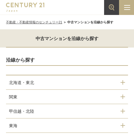
不動産・不動産情報のセンチュリー21
中古マンションを沿線から探す
中古マンションを沿線から探す
沿線から探す
北海道・東北
北海道（196）
関東
青森県（6）
東京都（3591）
甲信越・北陸
岩手県（8）
神奈川県（3128）
山梨県（1）
東海