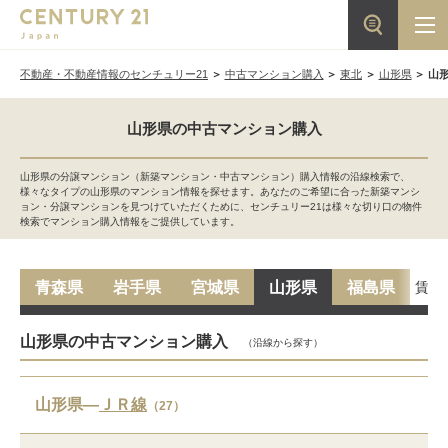
不動産・不動産情報のセンチュリー21
中古マンション購入
東北
山形県
山
山形県の中古マンション購入
山形県の分譲マンション（新築マンション・中古マンション）購入情報の沿線検索で、
様々なタイプの山形県のマンション情報を探せます。あなたのご希望に合った新築マンシ
ョン・分譲マンションを見つけていただくために、センチュリー21は様々な切り口の物件
検索でマンション購入情報をご提供しています。
賃貸
青森県
岩手県
宮城県
山形県
福島県
山形県の中古マンション購入
（沿線から探す）
山形県―
ＪＲ線
（27）