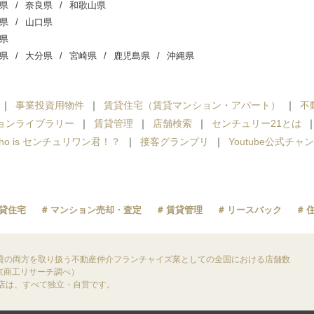
県
奈良県
和歌山県
県
山口県
県
県
大分県
宮崎県
鹿児島県
沖縄県
事業投資用物件
賃貸住宅（賃貸マンション・アパート）
不
ョンライブラリー
賃貸管理
店舗検索
センチュリー21とは
ho is センチュリワン君！？
接客グランプリ
Youtube公式チャ
貸住宅
マンション売却・査定
賃貸管理
リースバック
貸の両方を取り扱う不動産仲介フランチャイズ業としての全国における店舗数
東京商工リサーチ調べ）
盟店は、すべて独立・自営です。