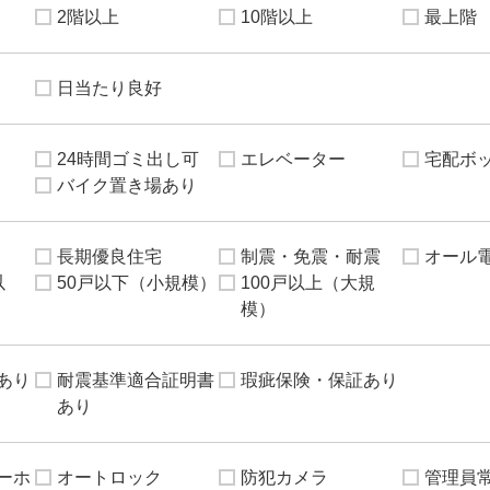
2階以上
10階以上
最上階
日当たり良好
24時間ゴミ出し可
エレベーター
宅配ボ
バイク置き場あり
長期優良住宅
制震・免震・耐震
オール
以
50戸以下（小規模）
100戸以上（大規
模）
あり
耐震基準適合証明書
瑕疵保険・保証あり
あり
ーホ
オートロック
防犯カメラ
管理員