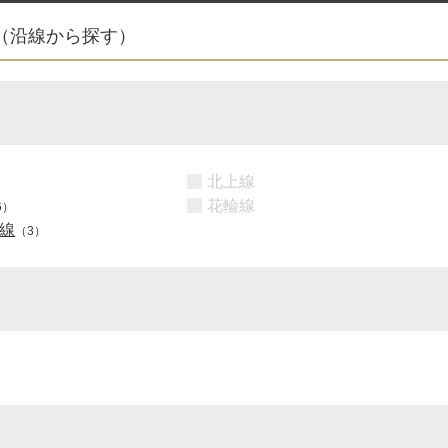
（沿線から探す）
北上線
花輪線
6）
線
（3）