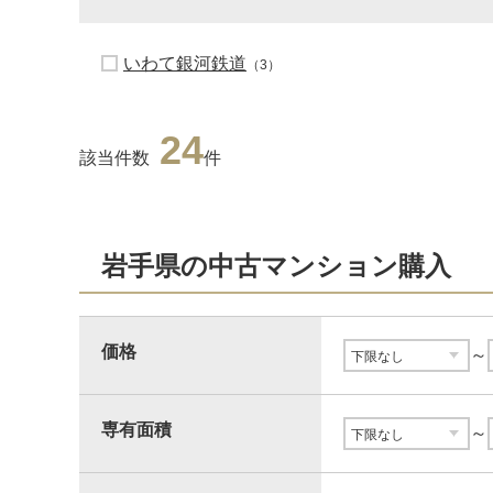
いわて銀河鉄道
（3）
24
該当件数
件
岩手県の中古マンション購入
価格
～
専有面積
～