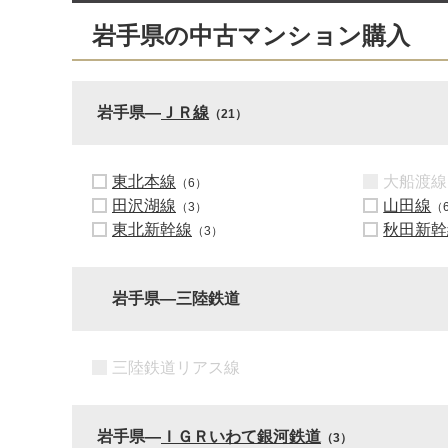
岩手県の中古マンション購入
岩手県―
ＪＲ線
（21）
東北本線
大船渡線
（6）
田沢湖線
山田線
（3）
（
東北新幹線
秋田新幹
（3）
岩手県―三陸鉄道
三陸鉄道リアス線
岩手県―
ＩＧＲいわて銀河鉄道
（3）