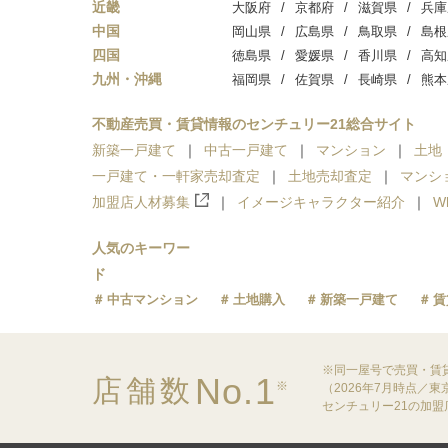
近畿
大阪府
京都府
滋賀県
兵庫
中国
岡山県
広島県
鳥取県
島根
四国
徳島県
愛媛県
香川県
高知
九州・沖縄
福岡県
佐賀県
長崎県
熊本
不動産売買・賃貸情報のセンチュリー21総合サイト
新築一戸建て
中古一戸建て
マンション
土地
一戸建て・一軒家売却査定
土地売却査定
マンシ
加盟店人材募集
イメージキャラクター紹介
W
人気のキーワー
ド
中古マンション
土地購入
新築一戸建て
賃
※同一屋号で売買・賃
No.1
店舗数
※
（2026年7月時点／
センチュリー21の加