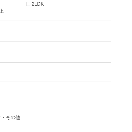
2LDK
以上
ク・その他