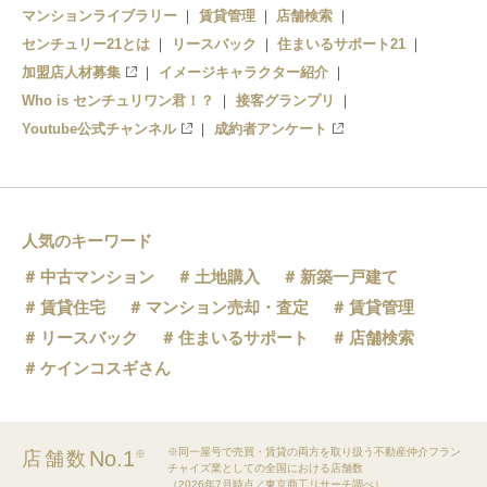
マンションライブラリー
賃貸管理
店舗検索
センチュリー21とは
リースバック
住まいるサポート21
加盟店人材募集
イメージキャラクター紹介
Who is センチュリワン君！？
接客グランプリ
Youtube公式チャンネル
成約者アンケート
人気のキーワード
中古マンション
土地購入
新築一戸建て
賃貸住宅
マンション売却・査定
賃貸管理
リースバック
住まいるサポート
店舗検索
ケインコスギさん
※同一屋号で売買・賃貸の両方を取り扱う不動産仲介フラン
No.1
店舗数
※
チャイズ業としての全国における店舗数
（2026年7月時点／東京商工リサーチ調べ）