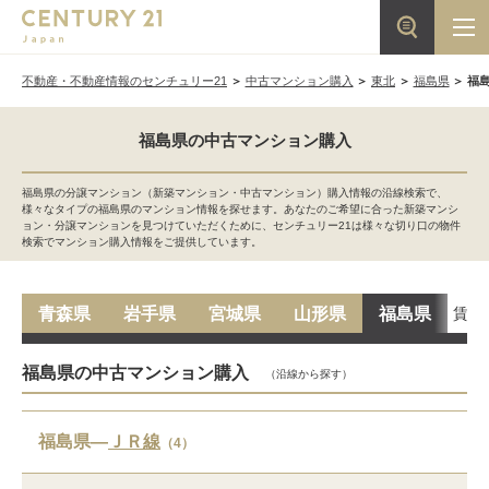
不動産・不動産情報のセンチュリー21
中古マンション購入
東北
福島県
福
福島県の中古マンション購入
福島県の分譲マンション（新築マンション・中古マンション）購入情報の沿線検索で、
様々なタイプの福島県のマンション情報を探せます。あなたのご希望に合った新築マンシ
ョン・分譲マンションを見つけていただくために、センチュリー21は様々な切り口の物件
検索でマンション購入情報をご提供しています。
賃貸
青森県
岩手県
宮城県
山形県
福島県
福島県の中古マンション購入
（沿線から探す）
福島県―
ＪＲ線
（4）