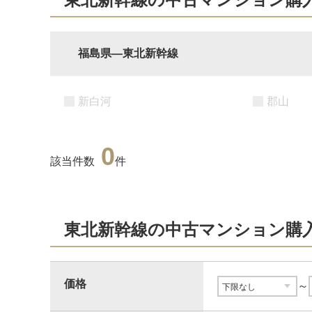
福島県―東北新幹線
新白河
郡山
0
該当件数
件
東北新幹線の中古マンション購
価格
～