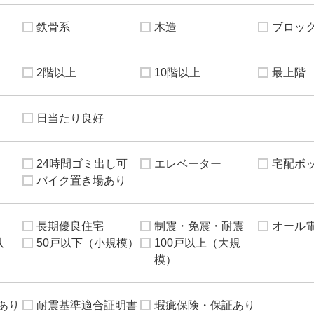
鉄骨系
木造
ブロッ
2階以上
10階以上
最上階
日当たり良好
24時間ゴミ出し可
エレベーター
宅配ボ
バイク置き場あり
長期優良住宅
制震・免震・耐震
オール
以
50戸以下（小規模）
100戸以上（大規
模）
あり
耐震基準適合証明書
瑕疵保険・保証あり