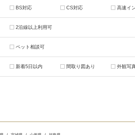
BS対応
CS対応
高速イ
2沿線以上利用可
ペット相談可
新着5日以内
間取り図あり
外観写
県
宮城県
山形県
福島県