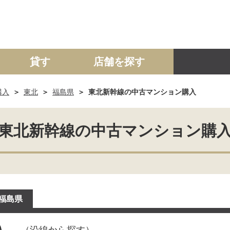
貸す
店舗を探す
購入
東北
福島県
東北新幹線の中古マンション購入
建て
マンション
土地
事業投資用
東北新幹線の中古マンション購
福島県
入
（沿線から探す）