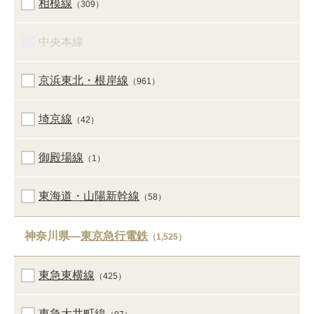
相模線
（309）
中央本線
京浜東北・根岸線
（961）
埼京線
（42）
御殿場線
（1）
東海道・山陽新幹線
（58）
神奈川県―
東京急行電鉄
（1,525）
東急東横線
（425）
東急大井町線