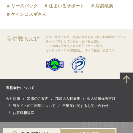
リースバック
住まいるサポート
店舗検索
ケインコスギさん
※同一屋号で売買・賃貸の両方を取り扱う不動産仲介フラン
No.1
店舗数
※
チャイズ業としての全国における店舗数
（2026年7月時点／東京商工リサーチ調べ）
センチュリー21の加盟店は、すべて独立・自営です。
運営会社について
会社情報
加盟のご案内
加盟店人材募集
個人情報保護方針
当サイトのご利用について
不動産に関するお問い合わせ
お客様相談室