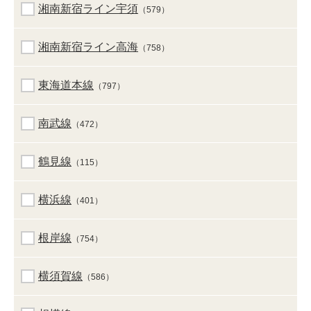
湘南新宿ライン宇須
（579）
湘南新宿ライン高海
（758）
東海道本線
（797）
南武線
（472）
鶴見線
（115）
横浜線
（401）
根岸線
（754）
横須賀線
（586）