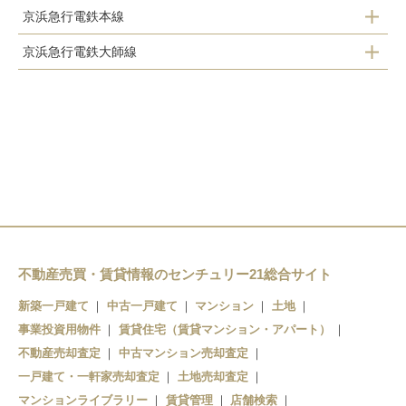
京浜急行電鉄本線
川崎駅
大川駅
小田栄駅
京浜急行電鉄大師線
京急川崎駅
浜川崎駅
川崎新町駅
京急川崎駅
八丁畷駅
昭和駅
八丁畷駅
港町駅
扇町駅
鈴木町駅
川崎大師駅
東門前駅
不動産売買・賃貸情報のセンチュリー21総合サイト
大師橋駅
新築一戸建て
中古一戸建て
マンション
土地
小島新田駅
事業投資用物件
賃貸住宅（賃貸マンション・アパート）
不動産売却査定
中古マンション売却査定
一戸建て・一軒家売却査定
土地売却査定
マンションライブラリー
賃貸管理
店舗検索