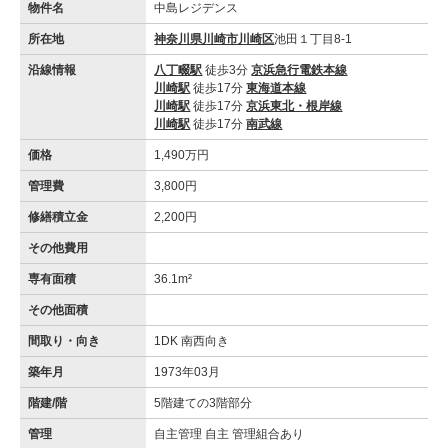
物件名
中島レジデンス
所在地
神奈川県川崎市川崎区
池田１丁目8-1
沿線情報
八丁畷駅
徒歩3分
京浜急行電鉄本線
川崎駅
徒歩17分
東海道本線
川崎駅
徒歩17分
京浜東北・根岸線
川崎駅
徒歩17分
南武線
価格
1,490万円
管理費
3,800円
修繕積立金
2,200円
その他費用
専有面積
36.1m²
その他面積
間取り・向き
1DK 南西向き
築年月
1973年03月
階建/階
5階建ての3階部分
管理
自主管理 自主 管理組合あり