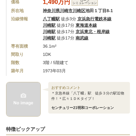
1,490万円
ローン
価格
シミュレーション
所在地
神奈川県川崎市川崎区
池田１丁目8-1
沿線情報
八丁畷駅
徒歩3分
京浜急行電鉄本線
川崎駅
徒歩17分
東海道本線
川崎駅
徒歩17分
京浜東北・根岸線
川崎駅
徒歩17分
南武線
専有面積
36.1m²
間取り
1DK
階数
3階 / 5階建て
築年月
1973年03月
おすすめコメント
＊京急本線「八丁畷」駅 徒歩３分の駅近物
件！＊広々１ＤＫタイプ！
センチュリー21明和コーポレーション
特徴ピックアップ