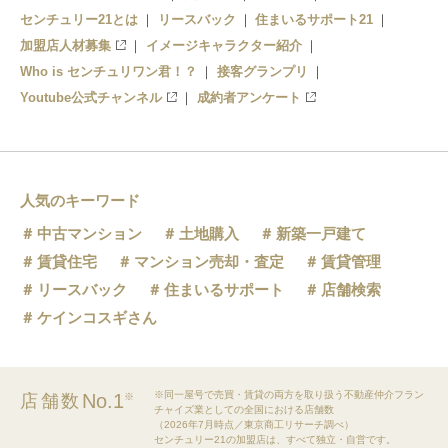
センチュリー21とは
リースバック
住まいるサポート21
加盟店人材募集
イメージキャラクター紹介
Who is センチュリワン君！？
接客グランプリ
Youtube公式チャンネル
成約者アンケート
人気のキーワード
中古マンション
土地購入
新築一戸建て
賃貸住宅
マンション売却・査定
賃貸管理
リースバック
住まいるサポート
店舗検索
ケインコスギさん
※同一屋号で売買・賃貸の両方を取り扱う不動産仲介フラン
No.1
店舗数
※
チャイズ業としての全国における店舗数
（2026年7月時点／東京商工リサーチ調べ）
センチュリー21の加盟店は、すべて独立・自営です。