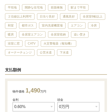
平坦地
閑静な住宅地
前面棟無
駅まで平坦
２沿線以上利用可
日当り良好
通風良好
全居室6帖以上
和室
都市ガス
室内洗濯機置場
エアコン
冷房
暖房
全居室エアコン
全居室収納
追い焚き
浴室に窓
CATV
火災警報器（報知機）
オーナーチェンジ
公営水道
下水道
支払額例
1,490
物件価格
万円
金利
頭金