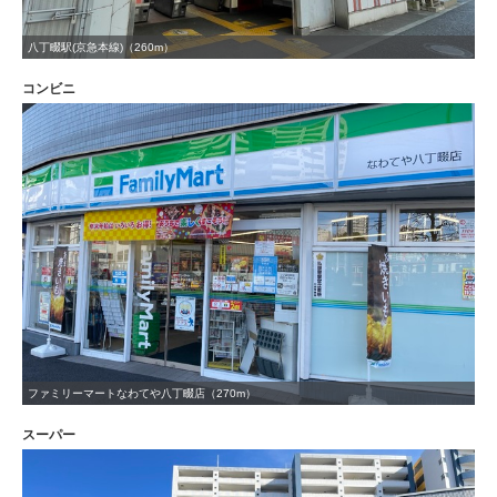
八丁畷駅(京急本線)（260m）
コンビニ
ファミリーマートなわてや八丁畷店（270m）
スーパー