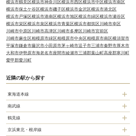
横浜市鶴見区
横浜市神奈川区
横浜市西区
横浜市中区
横浜市南区
横浜市保土ケ谷区
横浜市磯子区
横浜市金沢区
横浜市港北区
横浜市戸塚区
横浜市港南区
横浜市旭区
横浜市緑区
横浜市瀬谷区
横浜市栄区
横浜市泉区
横浜市青葉区
横浜市都筑区
川崎市幸区
川崎市中原区
川崎市高津区
川崎市多摩区
川崎市宮前区
川崎市麻生区
相模原市緑区
相模原市中央区
相模原市南区
横須賀市
平塚市
鎌倉市
藤沢市
小田原市
茅ヶ崎市
逗子市
三浦市
秦野市
厚木市
大和市
伊勢原市
海老名市
座間市
綾瀬市
三浦郡葉山町
高座郡寒川町
愛甲郡愛川町
近隣の駅から探す
東海道本線
南武線
川崎駅
鶴見線
川崎駅
京浜東北・根岸線
武蔵白石駅
浜川崎駅