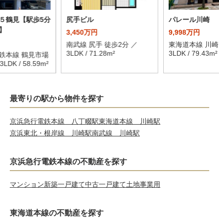
５鶴見【駅歩5分
尻手ビル
パレール川崎
】
3,450万円
9,998万円
南武線 尻手 徒歩2分 ／
東海道本線 川崎
3LDK / 71.28m²
3LDK / 79.43m²
鉄本線 鶴見市場
LDK / 58.59m²
最寄りの駅から物件を探す
京浜急行電鉄本線 八丁畷駅
東海道本線 川崎駅
京浜東北・根岸線 川崎駅
南武線 川崎駅
京浜急行電鉄本線の不動産を探す
マンション
新築一戸建て
中古一戸建て
土地
事業用
東海道本線の不動産を探す