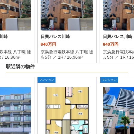
川崎
日興パレス川崎
日興パレス川崎
640万円
640万円
鉄本線 八丁畷 徒
京浜急行電鉄本線 八丁畷 徒
京浜急行電鉄本線
/ 16.96m²
歩5分 ／ 1R / 16.96m²
歩5分 ／ 1R / 16
駅近隣の物件
マンション
マンション