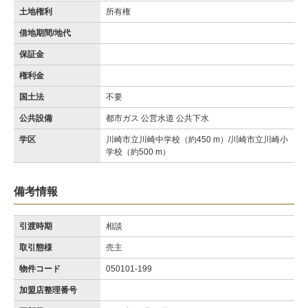
土地権利
所有権
借地期間/地代
保証金
権利金
国土法
不要
公共設備
都市ガス 公営水道 公共下水
学区
川崎市立川崎中学校（約450 m）/川崎市立川崎小
学校（約500 m）
備考情報
引渡時期
相談
取引態様
売主
物件コード
050101-199
加盟店整理番号