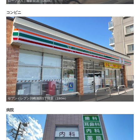
ローソン八丁畷駅前店（160m）
コンビニ
セブンイレブン川崎池田1丁目店（190m）
病院