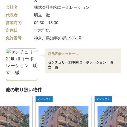
会社名
株式会社明和コーポレーション
代表者
明立 徹
営業時間
09:30～18:30
定休日
年末年始
免許番号
神奈川県知事(8)第19861号
店代表者メッセージ
センチュリー21明和コーポレーション 明
立 徹
他の取り扱い物件
マンション
マンション