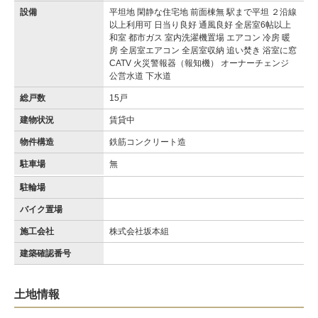
設備
平坦地 閑静な住宅地 前面棟無 駅まで平坦 ２沿線
以上利用可 日当り良好 通風良好 全居室6帖以上
和室 都市ガス 室内洗濯機置場 エアコン 冷房 暖
房 全居室エアコン 全居室収納 追い焚き 浴室に窓
CATV 火災警報器（報知機） オーナーチェンジ
公営水道 下水道
総戸数
15戸
建物状況
賃貸中
物件構造
鉄筋コンクリート造
駐車場
無
駐輪場
バイク置場
施工会社
株式会社坂本組
建築確認番号
土地情報