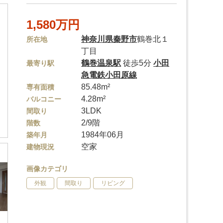
1,580万円
神奈川県
秦野市
鶴巻北１
所在地
丁目
鶴巻温泉駅
徒歩5分
小田
最寄り駅
急電鉄小田原線
85.48m²
専有面積
4.28m²
バルコニー
3LDK
間取り
2/9階
階数
1984年06月
築年月
空家
建物現況
画像カテゴリ
外観
間取り
リビング