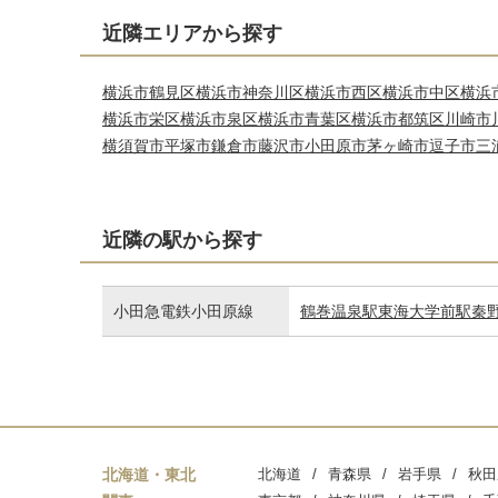
近隣エリアから探す
横浜市鶴見区
横浜市神奈川区
横浜市西区
横浜市中区
横浜
横浜市栄区
横浜市泉区
横浜市青葉区
横浜市都筑区
川崎市
横須賀市
平塚市
鎌倉市
藤沢市
小田原市
茅ヶ崎市
逗子市
三
近隣の駅から探す
小田急電鉄小田原線
鶴巻温泉駅
東海大学前駅
秦
北海道・東北
北海道
青森県
岩手県
秋田