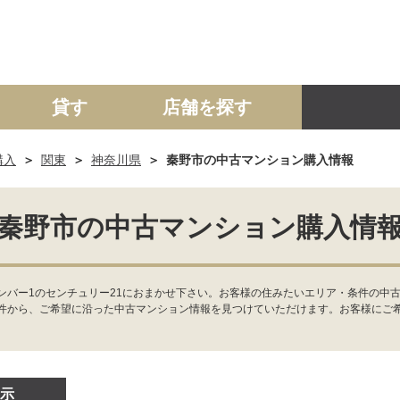
貸す
店舗を探す
購入
関東
神奈川県
秦野市の中古マンション購入情報
建て
マンション
土地
事業投資用
秦野市の中古マンション購入情
ンバー1のセンチュリー21におまかせ下さい。お客様の住みたいエリア・条件の中
件から、ご希望に沿った中古マンション情報を見つけていただけます。お客様にご
示