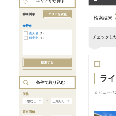
エリアから探す
神奈川県
エリアを変更
検索結果
秦野市
南矢名
（1）
チェックし
鶴巻北
（1）
検索する
ライ
条件で絞り込む
☆ヒューベ
価格
～
専有面積