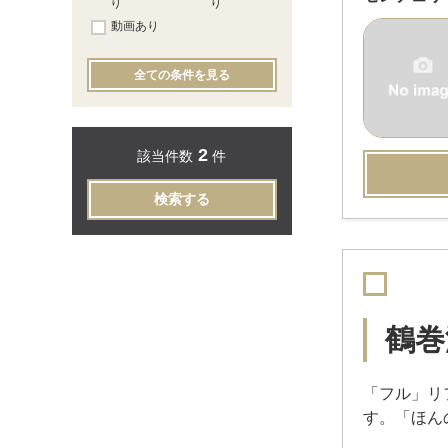
り
り
動画あり
全ての条件を見る
2
該当件数
件
検索する
鶴巻
「フル」リ
す。「ほん