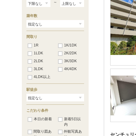
～
築年数
間取り
1R
1K/1DK
1LDK
2K/2DK
2LDK
3K/3DK
3LDK
4K/4DK
4LDK以上
駅徒歩
こだわり条件
本日の新着
新着5日以
内
間取り図あ
外観写真あ
センチュリ