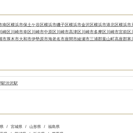
市南区
横浜市保土ケ谷区
横浜市磯子区
横浜市金沢区
横浜市港北区
横浜市
川崎区
川崎市幸区
川崎市中原区
川崎市高津区
川崎市多摩区
川崎市宮前区
浦市
厚木市
大和市
伊勢原市
海老名市
座間市
綾瀬市
三浦郡葉山町
高座郡寒
野駅
渋沢駅
県
宮城県
山形県
福島県