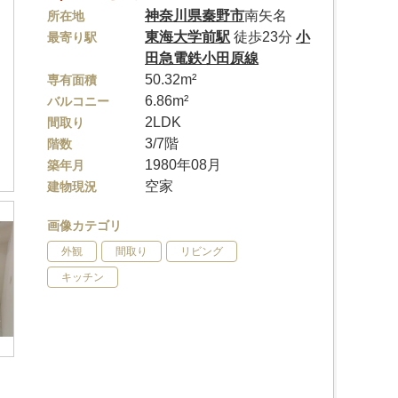
神奈川県
秦野市
南矢名
所在地
東海大学前駅
徒歩23分
小
最寄り駅
田急電鉄小田原線
50.32m²
専有面積
6.86m²
バルコニー
2LDK
間取り
3/7階
階数
1980年08月
築年月
空家
建物現況
画像カテゴリ
外観
間取り
リビング
キッチン