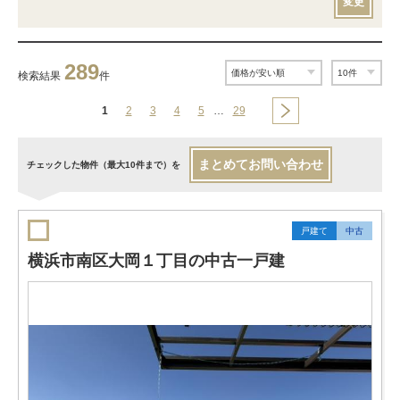
変更
289
検索結果
件
1
2
3
4
5
…
29
まとめてお問い合わせ
チェックした物件（最大10件まで）を
戸建て
中古
横浜市南区大岡１丁目の中古一戸建