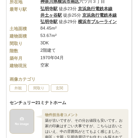
神奈川県
横浜市南区
六ツ川３丁目
所在地
弘明寺駅
徒歩23分
京浜急行電鉄本線
最寄り駅
井土ヶ谷駅
徒歩25分
京浜急行電鉄本線
弘明寺駅
徒歩29分
横浜市ブルーライン
84.45m²
土地面積
53.67m²
建物面積
3DK
間取り
2階建て
階数
1970年04月
築年月
空家
建物現況
画像カテゴリ
外観
間取り
玄関
センチュリー21ミナトホーム
物件担当者コメント
築が古いですが、その分お値段も安いです。お
家の印象はすごい大事ですが、こちらは古いと
はいえ、中の雰囲気がとてもよく感じました。
南区・大岡・弘明寺周辺でお住まいを探されて