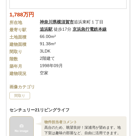
1,788万円
神奈川県
横須賀市
追浜東町１丁目
所在地
追浜駅
徒歩17分
京浜急行電鉄本線
最寄り駅
66.00m²
土地面積
91.38m²
建物面積
3LDK
間取り
2階建て
階数
1998年09月
築年月
空家
建物現況
画像カテゴリ
間取り
センチュリー21リビングライフ
物件担当者コメント
高台のため、眺望良好！深浦湾が望めます。地
下室は趣味の部屋など、自由に活用できます。