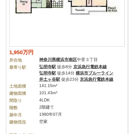
1,950万円
神奈川県
横浜市南区
中里３丁目
所在地
弘明寺駅
徒歩8分
京浜急行電鉄本線
最寄り駅
弘明寺駅
徒歩14分
横浜市ブルーライン
井土ヶ谷駅
徒歩23分
京浜急行電鉄本線
141.15m²
土地面積
101.43m²
建物面積
4LDK
間取り
2階建て
階数
1980年07月
築年月
空家
建物現況