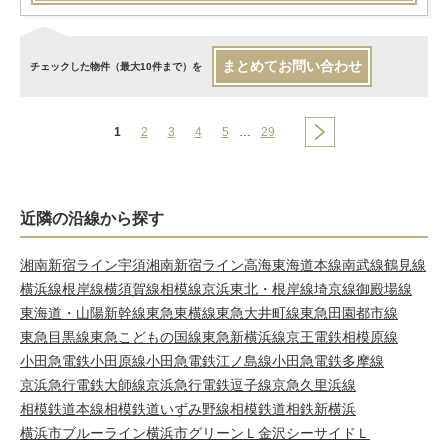
まとめてお問い合わせ
チェックした物件（最大10件まで）を
1
2
3
4
5
…
29
近隣の沿線から探す
湘南新宿ライン宇須
湘南新宿ライン高海
東海道本線
南武線
鶴見線
横浜線
根岸線
横須賀線
相模線
京浜東北・根岸線
埼京線
御殿場線
東海道・山陽新幹線
東急東横線
東急大井町線
東急田園都市線
東急目黒線
東急こどもの国線
東急新横浜線
京王電鉄相模原線
小田急電鉄小田原線
小田急電鉄江ノ島線
小田急電鉄多摩線
京浜急行電鉄大師線
京浜急行電鉄逗子線
京急久里浜線
相模鉄道本線
相模鉄道いずみ野線
相模鉄道相鉄新横浜
横浜市ブルーライン
横浜市グリーンＬ
金沢シーサイドＬ