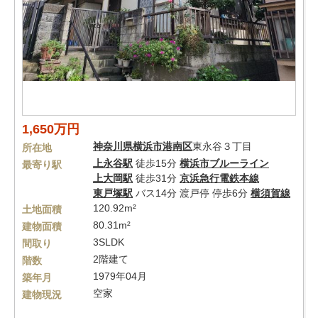
1,650万円
神奈川県
横浜市港南区
東永谷３丁目
所在地
上永谷駅
徒歩15分
横浜市ブルーライン
最寄り駅
上大岡駅
徒歩31分
京浜急行電鉄本線
東戸塚駅
バス14分 渡戸停 停歩6分
横須賀線
120.92m²
土地面積
80.31m²
建物面積
3SLDK
間取り
2階建て
階数
1979年04月
築年月
空家
建物現況