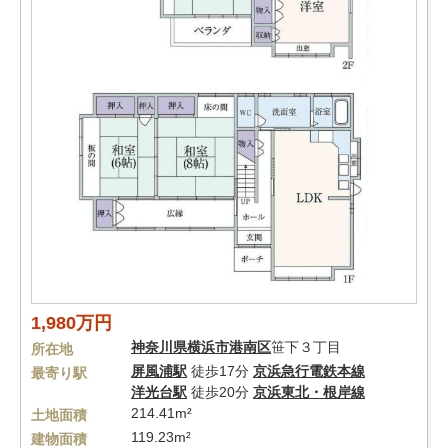
1,980万円
神奈川県
横浜市港南区
笹下３丁目
所在地
屏風浦駅
徒歩17分
京浜急行電鉄本線
最寄り駅
洋光台駅
徒歩20分
京浜東北・根岸線
214.41m²
土地面積
119.23m²
建物面積