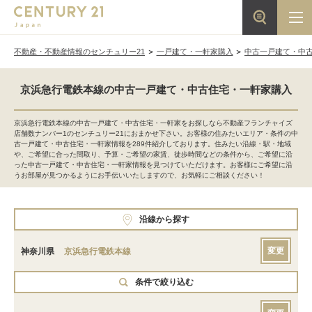
不動産・不動産情報のセンチュリー21
一戸建て・一軒家購入
中古一戸建て・中
京浜急行電鉄本線の中古一戸建て・中古住宅・一軒家購入
京浜急行電鉄本線の中古一戸建て・中古住宅・一軒家をお探しなら不動産フランチャイズ
店舗数ナンバー1のセンチュリー21におまかせ下さい。お客様の住みたいエリア・条件の中
古一戸建て・中古住宅・一軒家情報を289件紹介しております。住みたい沿線・駅・地域
や、ご希望に合った間取り、予算・ご希望の家賃、徒歩時間などの条件から、ご希望に沿
った中古一戸建て・中古住宅・一軒家情報を見つけていただけます。お客様にご希望に沿
うお部屋が見つかるようにお手伝いいたしますので、お気軽にご相談ください！
沿線から探す
変更
神奈川県
京浜急行電鉄本線
条件で絞り込む