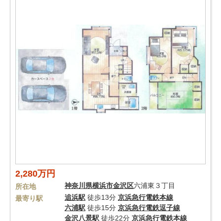
2,280万円
神奈川県
横浜市金沢区
六浦東３丁目
所在地
追浜駅
徒歩13分
京浜急行電鉄本線
最寄り駅
六浦駅
徒歩15分
京浜急行電鉄逗子線
金沢八景駅
徒歩22分
京浜急行電鉄本線