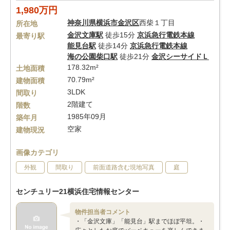
1,980万円
神奈川県
横浜市金沢区
西柴１丁目
所在地
金沢文庫駅
徒歩15分
京浜急行電鉄本線
最寄り駅
能見台駅
徒歩14分
京浜急行電鉄本線
海の公園柴口駅
徒歩21分
金沢シーサイドＬ
178.32m²
土地面積
70.79m²
建物面積
3LDK
間取り
2階建て
階数
1985年09月
築年月
空家
建物現況
画像カテゴリ
外観
間取り
前面道路含む現地写真
庭
センチュリー21横浜住宅情報センター
物件担当者コメント
・「金沢文庫」「能見台」駅までほぼ平坦。・