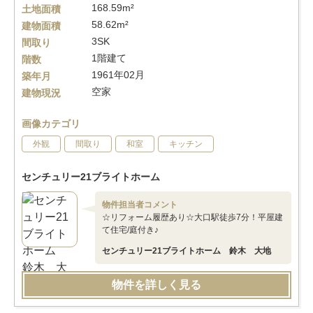
168.59m²
土地面積
58.62m²
建物面積
3SK
間取り
1階建て
階数
1961年02月
築年月
空家
建物現況
画像カテゴリ
外観
間取り
和室
キッチン
センチュリー21ブライトホーム
物件担当者コメント
☆リフォーム履歴あり☆大口駅徒歩7分！平屋建
て住宅/庭付き♪
センチュリー21ブライトホーム 鈴木 大地
物件を詳しく見る