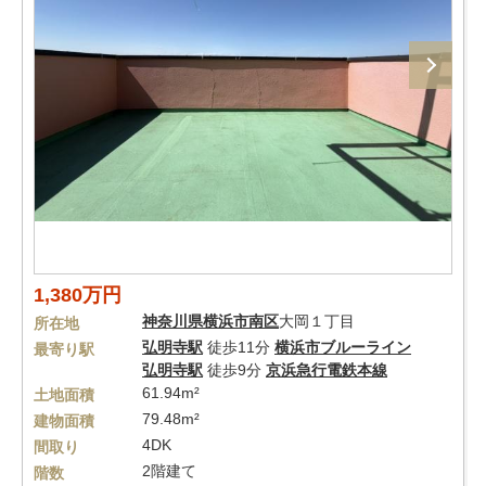
1,380万円
神奈川県
横浜市南区
大岡１丁目
所在地
弘明寺駅
徒歩11分
横浜市ブルーライン
最寄り駅
弘明寺駅
徒歩9分
京浜急行電鉄本線
61.94m²
土地面積
79.48m²
建物面積
4DK
間取り
2階建て
階数