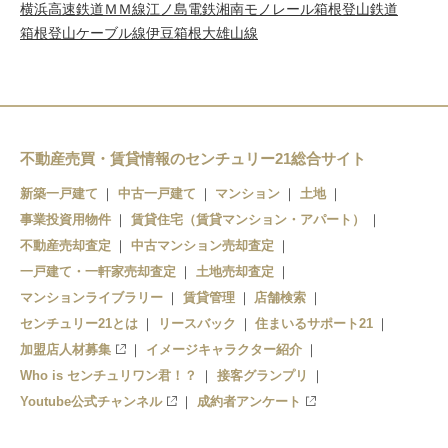
横浜高速鉄道ＭＭ線
江ノ島電鉄
湘南モノレール
箱根登山鉄道
箱根登山ケーブル線
伊豆箱根大雄山線
不動産売買・賃貸情報のセンチュリー21総合サイト
新築一戸建て
中古一戸建て
マンション
土地
事業投資用物件
賃貸住宅（賃貸マンション・アパート）
不動産売却査定
中古マンション売却査定
一戸建て・一軒家売却査定
土地売却査定
マンションライブラリー
賃貸管理
店舗検索
センチュリー21とは
リースバック
住まいるサポート21
加盟店人材募集
イメージキャラクター紹介
Who is センチュリワン君！？
接客グランプリ
Youtube公式チャンネル
成約者アンケート