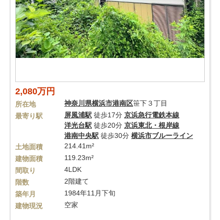
2,080万円
神奈川県
横浜市港南区
笹下３丁目
所在地
屏風浦駅
徒歩17分
京浜急行電鉄本線
最寄り駅
洋光台駅
徒歩20分
京浜東北・根岸線
港南中央駅
徒歩30分
横浜市ブルーライン
214.41m²
土地面積
119.23m²
建物面積
4LDK
間取り
2階建て
階数
1984年11月下旬
築年月
空家
建物現況