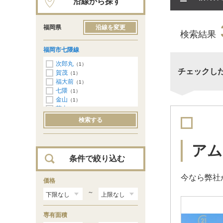
沿線から探す
福岡県
沿線を変更
検索結果
福岡市七隈線
次郎丸
（1）
チェックし
賀茂
（1）
福大前
（1）
七隈
（1）
金山
（1）
茶山
（2）
別府
（4）
検索する
六本松
（3）
桜坂
（4）
薬院大通
（1）
アム
薬院
（5）
条件で絞り込む
渡辺通
（2）
天神南
（3）
今なら弊社
櫛田神社前
価格
（4）
博多
（14）
～
専有面積