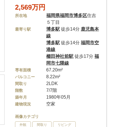
2,569万円
福岡県
福岡市博多区
住吉
所在地
５丁目
博多駅
徒歩14分
鹿児島本
最寄り駅
線
博多駅
徒歩14分
福岡市空
港線
櫛田神社前駅
徒歩17分
福
岡市七隈線
67.20m²
専有面積
8.22m²
バルコニー
2LDK
間取り
7/7階
階数
1980年05月
築年月
空家
建物現況
画像カテゴリ
外観
間取り
リビング