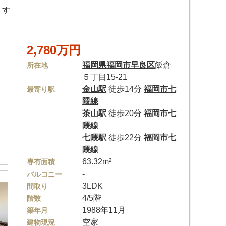
ます
2,780万円
福岡県
福岡市早良区
飯倉
所在地
５丁目15-21
金山駅
徒歩14分
福岡市七
最寄り駅
隈線
茶山駅
徒歩20分
福岡市七
隈線
七隈駅
徒歩22分
福岡市七
隈線
63.32m²
専有面積
-
バルコニー
3LDK
間取り
4/5階
階数
1988年11月
築年月
空家
建物現況