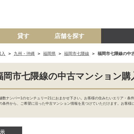
貸す
店舗を探す
購入
九州・沖縄
福岡県
福岡市七隈線
福岡市七隈線の中
建て
マンション
土地
事業投資用
福岡市七隈線の中古マンション購
舗数ナンバー1のセンチュリー21におまかせ下さい。お客様の住みたいエリア・条件
の条件から、ご希望に沿った中古マンション情報を見つけていただけます。お客様
示