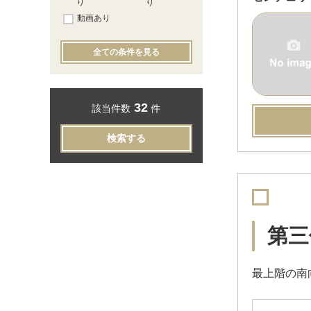
り
り
動画あり
全ての条件を見る
32
該当件数
件
検索する
第三
最上階の南