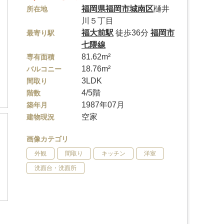
福岡県
福岡市城南区
樋井
所在地
川５丁目
福大前駅
徒歩36分
福岡市
最寄り駅
七隈線
81.62m²
専有面積
18.76m²
バルコニー
3LDK
間取り
4/5階
階数
1987年07月
築年月
空家
建物現況
画像カテゴリ
外観
間取り
キッチン
洋室
洗面台・洗面所