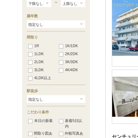
～
築年数
間取り
1R
1K/1DK
1LDK
2K/2DK
2LDK
3K/3DK
3LDK
4K/4DK
4LDK以上
駅徒歩
こだわり条件
本日の新着
新着5日以
内
間取り図あ
外観写真あ
センチュリ