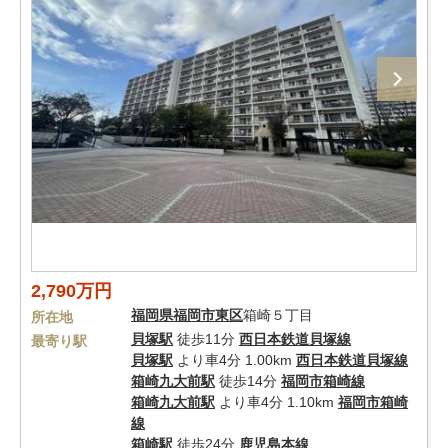
2,790万円
福岡県
福岡市東区
箱崎５丁目
所在地
貝塚駅
徒歩11分
西日本鉄道貝塚線
最寄り駅
貝塚駅
より車4分 1.00km
西日本鉄道貝塚線
箱崎九大前駅
徒歩14分
福岡市箱崎線
箱崎九大前駅
より車4分 1.10km
福岡市箱崎
線
箱崎駅
徒歩24分
鹿児島本線