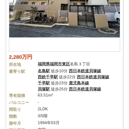
2,280万円
福岡県
福岡市東区
名島３丁目
所在地
名島駅
徒歩10分
西日本鉄道貝塚線
最寄り駅
西鉄千早駅
徒歩22分
西日本鉄道貝塚線
千早駅
徒歩23分
鹿児島本線
貝塚駅
徒歩25分
西日本鉄道貝塚線
63.51m²
専有面積
-
バルコニー
2LDK
間取り
3/5階
階数
1994年03月
築年月