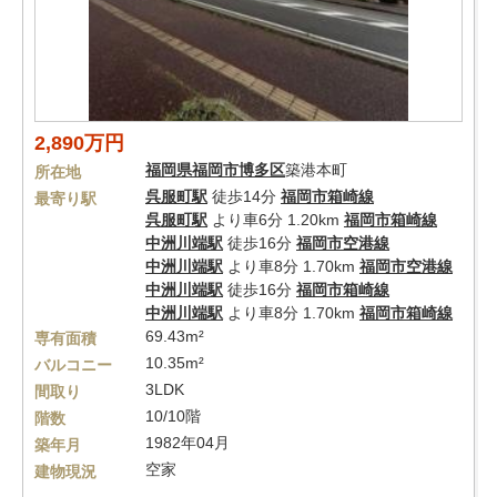
2,890万円
福岡県
福岡市博多区
築港本町
所在地
呉服町駅
徒歩14分
福岡市箱崎線
最寄り駅
呉服町駅
より車6分 1.20km
福岡市箱崎線
中洲川端駅
徒歩16分
福岡市空港線
中洲川端駅
より車8分 1.70km
福岡市空港線
中洲川端駅
徒歩16分
福岡市箱崎線
中洲川端駅
より車8分 1.70km
福岡市箱崎線
69.43m²
専有面積
10.35m²
バルコニー
3LDK
間取り
10/10階
階数
1982年04月
築年月
空家
建物現況