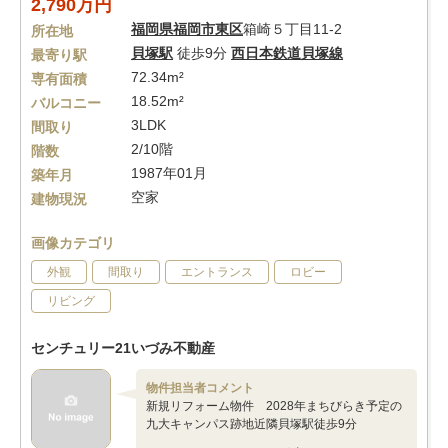
2,790万円
福岡県
福岡市東区
箱崎５丁目11-2
所在地
貝塚駅
徒歩9分
西日本鉄道貝塚線
最寄り駅
72.34m²
専有面積
18.52m²
バルコニー
3LDK
間取り
2/10階
階数
1987年01月
築年月
空家
建物現況
画像カテゴリ
外観
間取り
エントランス
ロビー
リビング
センチュリー21いづみ不動産
物件担当者コメント
新規リフォーム物件 2028年まちびらき予定の
九大キャンパス跡地近隣貝塚駅徒歩9分