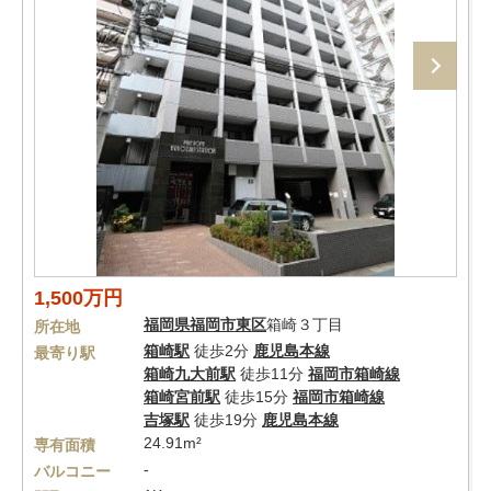
1,500万円
福岡県
福岡市東区
箱崎３丁目
所在地
箱崎駅
徒歩2分
鹿児島本線
最寄り駅
箱崎九大前駅
徒歩11分
福岡市箱崎線
箱崎宮前駅
徒歩15分
福岡市箱崎線
吉塚駅
徒歩19分
鹿児島本線
24.91m²
専有面積
-
バルコニー