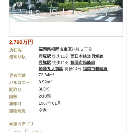
2,790万円
福岡県
福岡市東区
箱崎５丁目
所在地
貝塚駅
徒歩11分
西日本鉄道貝塚線
最寄り駅
貝塚駅
徒歩11分
福岡市箱崎線
箱崎九大前駅
徒歩14分
福岡市箱崎線
72.34m²
専有面積
8.52m²
バルコニー
3LDK
間取り
2/10階
階数
1987年01月
築年月
空家
建物現況
画像カテゴリ