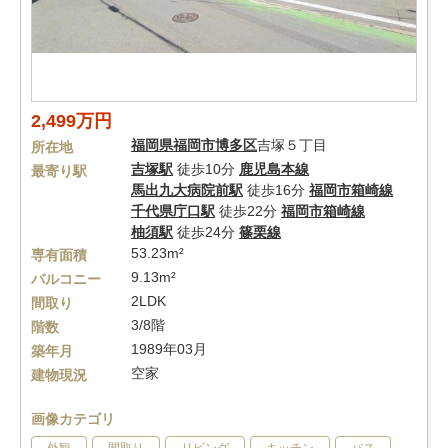
2,499万円
福岡県
福岡市博多区
吉塚５丁目
所在地
吉塚駅
徒歩10分
鹿児島本線
最寄り駅
馬出九大病院前駅
徒歩16分
福岡市箱崎線
千代県庁口駅
徒歩22分
福岡市箱崎線
柚須駅
徒歩24分
篠栗線
53.23m²
専有面積
9.13m²
バルコニー
2LDK
間取り
3/8階
階数
1989年03月
築年月
空家
建物現況
画像カテゴリ