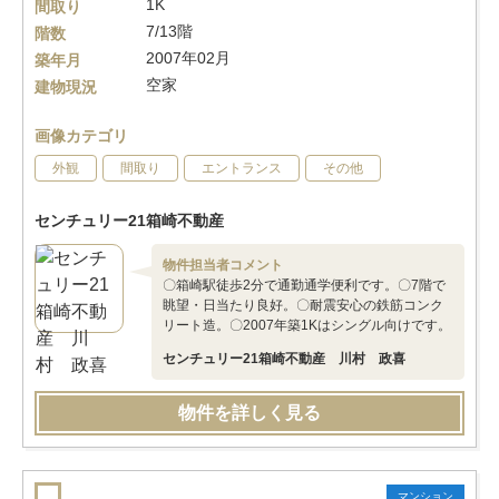
1K
間取り
7/13階
階数
2007年02月
築年月
空家
建物現況
画像カテゴリ
外観
間取り
エントランス
その他
センチュリー21箱崎不動産
物件担当者コメント
〇箱崎駅徒歩2分で通勤通学便利です。〇7階で
眺望・日当たり良好。〇耐震安心の鉄筋コンク
リート造。〇2007年築1Kはシングル向けです。
センチュリー21箱崎不動産 川村 政喜
物件を詳しく見る
マンション