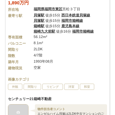
1,890万円
福岡県
福岡市東区
筥松３丁目
所在地
貝塚駅
徒歩15分
西日本鉄道貝塚線
最寄り駅
貝塚駅
徒歩15分
福岡市箱崎線
箱崎駅
徒歩15分
鹿児島本線
箱崎九大前駅
徒歩16分
福岡市箱崎線
56.12m²
専有面積
8.1m²
バルコニー
2LDK
間取り
4/7階
階数
1993年08月
築年月
空家
建物現況
画像カテゴリ
外観
間取り
リビング
洋室
和室
センチュリー21箱崎不動産
物件担当者コメント
エンゼルハイム貝塚は2LDK中古マンションのご