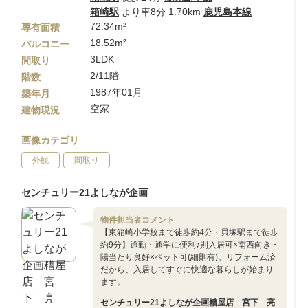
箱崎駅
より車8分 1.70km
鹿児島本線
72.34m²
専有面積
18.52m²
バルコニー
3LDK
間取り
2/11階
階数
1987年01月
築年月
空家
建物現況
画像カテゴリ
外観
間取り
センチュリー21よしなが企画
物件担当者コメント
【東箱崎小学校まで徒歩約4分・貝塚駅まで徒歩
約9分】通勤・通学に便利♪則入居可×南西向き・
陽当たり良好×ペット可(細則有)。リフォーム済
だから、入居してすぐに快適な暮らしが始まり
ます。
センチュリー21よしなが企画糟屋店 宮下 亮