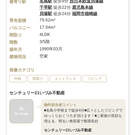
名島駅
徒歩9分
西日本鉄道貝塚線
最寄り駅
千早駅
徒歩22分
鹿児島本線
貝塚駅
徒歩24分
福岡市箱崎線
79.62m²
専有面積
17.04m²
バルコニー
4LDK
間取り
3/5階
階数
1990年03月
築年月
空家
建物現況
画像カテゴリ
外観
間取り
エントランス
リビング
センチュリー21いづみ不動産
物件担当者コメント
■名島小学校まで徒歩4分■広々としたリビングで
ゆっくりおくつろぎ頂けます！■ご家族の笑顔も
増える、明るい角部屋で眺望良好
センチュリー21いづみ不動産