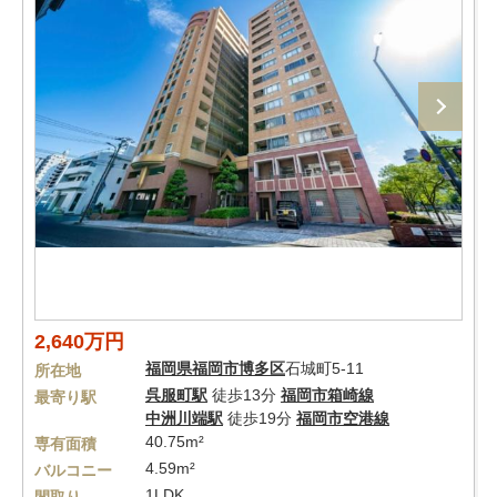
2,640万円
福岡県
福岡市博多区
石城町5-11
所在地
呉服町駅
徒歩13分
福岡市箱崎線
最寄り駅
中洲川端駅
徒歩19分
福岡市空港線
40.75m²
専有面積
4.59m²
バルコニー
1LDK