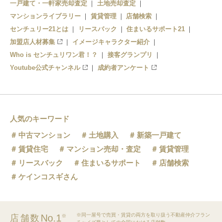
一戸建て・一軒家売却査定
土地売却査定
マンションライブラリー
賃貸管理
店舗検索
センチュリー21とは
リースバック
住まいるサポート21
加盟店人材募集
イメージキャラクター紹介
Who is センチュリワン君！？
接客グランプリ
Youtube公式チャンネル
成約者アンケート
人気のキーワード
中古マンション
土地購入
新築一戸建て
賃貸住宅
マンション売却・査定
賃貸管理
リースバック
住まいるサポート
店舗検索
ケインコスギさん
※同一屋号で売買・賃貸の両方を取り扱う不動産仲介フラン
No.1
店舗数
※