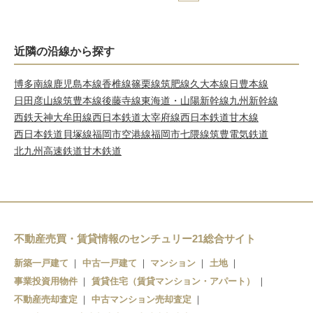
近隣の沿線から探す
博多南線
鹿児島本線
香椎線
篠栗線
筑肥線
久大本線
日豊本線
日田彦山線
筑豊本線
後藤寺線
東海道・山陽新幹線
九州新幹線
西鉄天神大牟田線
西日本鉄道太宰府線
西日本鉄道甘木線
西日本鉄道貝塚線
福岡市空港線
福岡市七隈線
筑豊電気鉄道
北九州高速鉄道
甘木鉄道
不動産売買・賃貸情報のセンチュリー21総合サイト
新築一戸建て
中古一戸建て
マンション
土地
事業投資用物件
賃貸住宅（賃貸マンション・アパート）
不動産売却査定
中古マンション売却査定