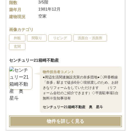
3/5階
階数
1981年12月
築年月
空家
建物現況
画像カテゴリ
外観
間取り
リビング
洗面台・洗面所
玄関
センチュリー21箱崎不動産
物件担当者コメント
●周辺生活関連施設充実の奈多団地●◇JR香椎線
「奈多」駅まで徒歩6分◇現状渡しのため、お好
きなリフォームをしていただけます （リフ
ォーム会社のご紹介できます）◇平面駐車場1台
無料※告知事項有
センチュリー21箱崎不動産 奥 星斗
物件を詳しく見る