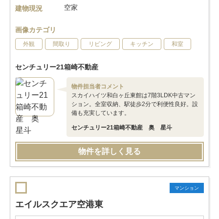
空家
建物現況
画像カテゴリ
外観
間取り
リビング
キッチン
和室
センチュリー21箱崎不動産
物件担当者コメント
スカイハイツ和白ヶ丘東館は7階3LDK中古マン
ション。全室収納、駅徒歩2分で利便性良好。設
備も充実しています。
センチュリー21箱崎不動産 奥 星斗
物件を詳しく見る
マンション
エイルスクエア空港東