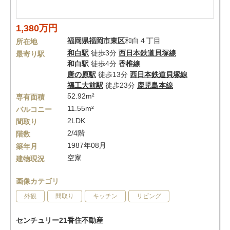
1,380万円
福岡県
福岡市東区
和白４丁目
所在地
和白駅
徒歩3分
西日本鉄道貝塚線
最寄り駅
和白駅
徒歩4分
香椎線
唐の原駅
徒歩13分
西日本鉄道貝塚線
福工大前駅
徒歩23分
鹿児島本線
52.92m²
専有面積
11.55m²
バルコニー
2LDK
間取り
2/4階
階数
1987年08月
築年月
空家
建物現況
画像カテゴリ
外観
間取り
キッチン
リビング
センチュリー21香住不動産