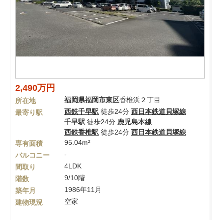
2,490万円
福岡県
福岡市東区
香椎浜２丁目
所在地
西鉄千早駅
徒歩24分
西日本鉄道貝塚線
最寄り駅
千早駅
徒歩24分
鹿児島本線
西鉄香椎駅
徒歩24分
西日本鉄道貝塚線
95.04m²
専有面積
-
バルコニー
4LDK
間取り
9/10階
階数
1986年11月
築年月
空家
建物現況