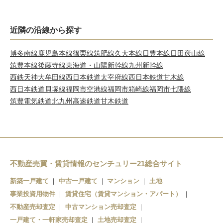
近隣の沿線から探す
博多南線
鹿児島本線
篠栗線
筑肥線
久大本線
日豊本線
日田彦山線
筑豊本線
後藤寺線
東海道・山陽新幹線
九州新幹線
西鉄天神大牟田線
西日本鉄道太宰府線
西日本鉄道甘木線
西日本鉄道貝塚線
福岡市空港線
福岡市箱崎線
福岡市七隈線
筑豊電気鉄道
北九州高速鉄道
甘木鉄道
不動産売買・賃貸情報のセンチュリー21総合サイト
新築一戸建て
中古一戸建て
マンション
土地
事業投資用物件
賃貸住宅（賃貸マンション・アパート）
不動産売却査定
中古マンション売却査定
一戸建て・一軒家売却査定
土地売却査定