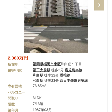
2,380万円
福岡県
福岡市東区
和白丘１丁目
所在地
福工大前駅
徒歩2分
鹿児島本線
最寄り駅
和白駅
徒歩22分
香椎線
和白駅
徒歩23分
西日本鉄道貝塚線
73.85m²
専有面積
-
バルコニー
3LDK
間取り
7/13階
階数
1987年03月
築年月