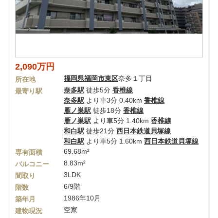
2,090万円
福岡県
福岡市東区
奈多１丁目
所在地
奈多駅
徒歩5分
香椎線
最寄り駅
奈多駅
より車3分 0.40km
香椎線
雁ノ巣駅
徒歩18分
香椎線
雁ノ巣駅
より車5分 1.40km
香椎線
和白駅
徒歩21分
西日本鉄道貝塚線
和白駅
より車5分 1.60km
西日本鉄道貝塚線
69.68m²
専有面積
8.83m²
バルコニー
3LDK
間取り
6/9階
階数
1986年10月
築年月
空家
建物現況