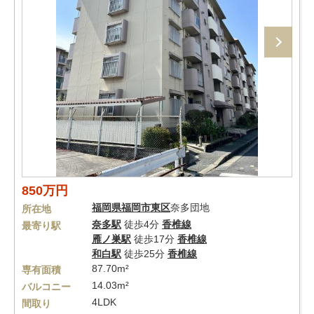
850万円
福岡県
福岡市東区
奈多団地
所在地
奈多駅
徒歩4分
香椎線
最寄り駅
雁ノ巣駅
徒歩17分
香椎線
和白駅
徒歩25分
香椎線
87.70m²
専有面積
14.03m²
バルコニー
4LDK
間取り