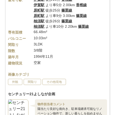
最寄り駅
伊賀駅
より車5分 2.00km
香椎線
原町駅
徒歩25分
篠栗線
原町駅
より車9分 3.00km
篠栗線
柚須駅
徒歩26分
篠栗線
柚須駅
より車10分 2.20km
篠栗線
66.48m²
専有面積
10.03m²
バルコニー
3LDK
間取り
3/8階
階数
1994年11月
築年月
空家
建物現況
画像カテゴリ
外観
間取り
その他現地
センチュリー21よしなが企画
物件担当者コメント
陽当たり良好な南向き、駐車場継承可能なリノ
ベーション物件で、新しい暮らしを始めません