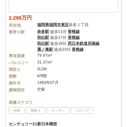
2,298万円
福岡県
福岡市東区
奈多１丁目
所在地
奈多駅
徒歩11分
香椎線
最寄り駅
和白駅
徒歩17分
香椎線
和白駅
徒歩18分
西日本鉄道貝塚線
雁ノ巣駅
徒歩23分
香椎線
79.97m²
専有面積
31.37m²
バルコニー
3LDK
間取り
6/9階
階数
1993年07月
築年月
空家
建物現況
画像カテゴリ
外観
間取り
キッチン
リビング
センチュリー21新日本構想