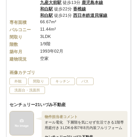
九産大前駅
徒歩13分
鹿児島本線
和白駅
徒歩22分
香椎線
和白駅
徒歩21分
西日本鉄道貝塚線
66.67m²
専有面積
11.44m²
バルコニー
3LDK
間取り
1/9階
階数
1993年02月
築年月
空家
建物現況
画像カテゴリ
外観
間取り
キッチン
バス
洗面台・洗面所
センチュリー21いづみ不動産
物件担当者コメント
オール電化 下層階を気にせず生活できる1階専
用庭付き３LDK令和7年8月内装フルリフォーム