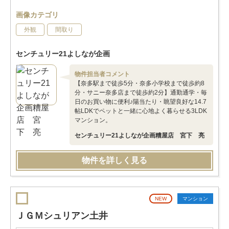
画像カテゴリ
外観
間取り
センチュリー21よしなが企画
物件担当者コメント
【奈多駅まで徒歩5分・奈多小学校まで徒歩約8
分・サニー奈多店まで徒歩約2分】通勤通学・毎
日のお買い物に便利♪陽当たり・眺望良好な14.7
帖LDKでペットと一緒に心地よく暮らせる3LDK
マンション。
センチュリー21よしなが企画糟屋店 宮下 亮
物件を詳しく見る
NEW
マンション
ＪＧＭシュリアン土井