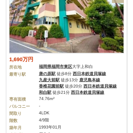
1,690万円
福岡県
福岡市東区
大字上和白
所在地
唐の原駅
徒歩8分
西日本鉄道貝塚線
最寄り駅
九産大前駅
徒歩13分
鹿児島本線
香椎花園前駅
徒歩20分
西日本鉄道貝塚線
和白駅
徒歩21分
西日本鉄道貝塚線
74.76m²
専有面積
-
バルコニー
4LDK
間取り
4/9階
階数
1993年01月
築年月