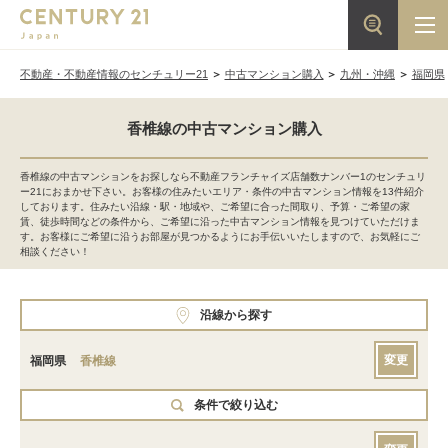
不動産・不動産情報のセンチュリー21
中古マンション購入
九州・沖縄
福岡県
香椎線の中古マンション購入
香椎線の中古マンションをお探しなら不動産フランチャイズ店舗数ナンバー1のセンチュリ
ー21におまかせ下さい。お客様の住みたいエリア・条件の中古マンション情報を13件紹介
しております。住みたい沿線・駅・地域や、ご希望に合った間取り、予算・ご希望の家
賃、徒歩時間などの条件から、ご希望に沿った中古マンション情報を見つけていただけま
す。お客様にご希望に沿うお部屋が見つかるようにお手伝いいたしますので、お気軽にご
相談ください！
沿線から探す
変更
福岡県
香椎線
条件で絞り込む