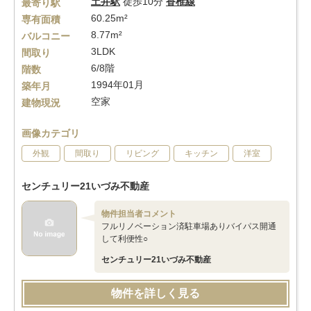
土井駅
徒歩10分
香椎線
最寄り駅
60.25m²
専有面積
8.77m²
バルコニー
3LDK
間取り
6/8階
階数
1994年01月
築年月
空家
建物現況
画像カテゴリ
外観
間取り
リビング
キッチン
洋室
センチュリー21いづみ不動産
物件担当者コメント
フルリノベーション済駐車場ありバイパス開通
して利便性○
センチュリー21いづみ不動産
物件を詳しく見る