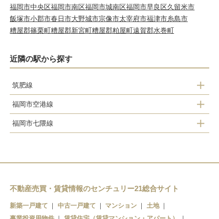
福岡市中央区
福岡市南区
福岡市城南区
福岡市早良区
久留米市
飯塚市
小郡市
春日市
大野城市
宗像市
太宰府市
福津市
糸島市
糟屋郡篠栗町
糟屋郡新宮町
糟屋郡粕屋町
遠賀郡水巻町
近隣の駅から探す
筑肥線
福岡市空港線
姪浜駅
福岡市七隈線
姪浜駅
下山門駅
橋本駅
今宿駅
九大学研都市駅
不動産売買・賃貸情報のセンチュリー21総合サイト
周船寺駅
新築一戸建て
中古一戸建て
マンション
土地
事業投資用物件
賃貸住宅（賃貸マンション・アパート）