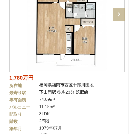
1,780万円
福岡県
福岡市西区
十郎川団地
所在地
下山門駅
徒歩23分
筑肥線
最寄り駅
74.09m²
専有面積
11.18m²
バルコニー
3LDK
間取り
2/5階
階数
1979年07月
築年月