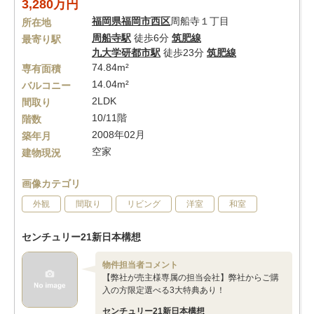
3,280万円
福岡県
福岡市西区
周船寺１丁目
所在地
周船寺駅
徒歩6分
筑肥線
最寄り駅
九大学研都市駅
徒歩23分
筑肥線
74.84m²
専有面積
14.04m²
バルコニー
2LDK
間取り
10/11階
階数
2008年02月
築年月
空家
建物現況
画像カテゴリ
外観
間取り
リビング
洋室
和室
センチュリー21新日本構想
物件担当者コメント
【弊社が売主様専属の担当会社】弊社からご購
入の方限定選べる3大特典あり！
センチュリー21新日本構想