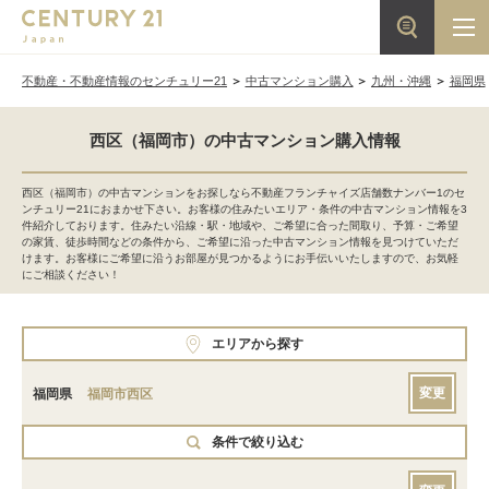
不動産・不動産情報のセンチュリー21
中古マンション購入
九州・沖縄
福岡県
西区（福岡市）の中古マンション購入情報
西区（福岡市）の中古マンションをお探しなら不動産フランチャイズ店舗数ナンバー1のセ
ンチュリー21におまかせ下さい。お客様の住みたいエリア・条件の中古マンション情報を3
件紹介しております。住みたい沿線・駅・地域や、ご希望に合った間取り、予算・ご希望
の家賃、徒歩時間などの条件から、ご希望に沿った中古マンション情報を見つけていただ
けます。お客様にご希望に沿うお部屋が見つかるようにお手伝いいたしますので、お気軽
にご相談ください！
エリアから探す
変更
福岡県
福岡市西区
条件で絞り込む