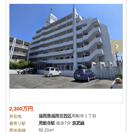
2,300万円
福岡県
福岡市西区
周船寺１丁目
所在地
周船寺駅
徒歩7分
筑肥線
最寄り駅
92.21m²
専有面積