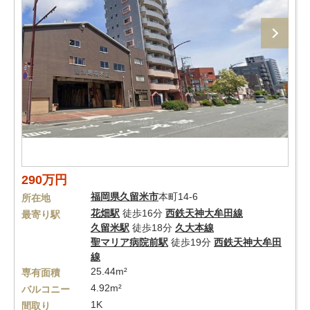
290万円
福岡県
久留米市
本町14-6
所在地
花畑駅
徒歩16分
西鉄天神大牟田線
最寄り駅
久留米駅
徒歩18分
久大本線
聖マリア病院前駅
徒歩19分
西鉄天神大牟田
線
25.44m²
専有面積
4.92m²
バルコニー
1K
間取り