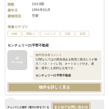
13/13階
階数
1991年01月
築年月
空家
建物現況
画像カテゴリ
外観
間取り
リビング
洋室
玄関
センチュリー21平野不動産
物件担当者コメント
12階ならではの開放感ある眺望と陽当たりが魅
力！バス・トイレ別、オートロック付き。通
勤・通学にも便利な立地です。
センチュリー21平野不動産
物件を詳しく見る
まとめてお問い合わせ
チェックした物件（最大10件まで）を