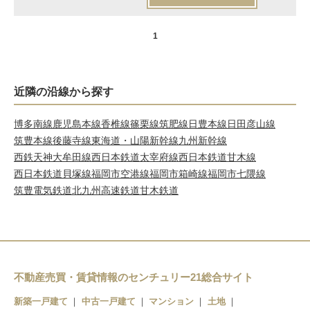
1
近隣の沿線から探す
博多南線
鹿児島本線
香椎線
篠栗線
筑肥線
日豊本線
日田彦山線
筑豊本線
後藤寺線
東海道・山陽新幹線
九州新幹線
西鉄天神大牟田線
西日本鉄道太宰府線
西日本鉄道甘木線
西日本鉄道貝塚線
福岡市空港線
福岡市箱崎線
福岡市七隈線
筑豊電気鉄道
北九州高速鉄道
甘木鉄道
不動産売買・賃貸情報のセンチュリー21総合サイト
新築一戸建て
中古一戸建て
マンション
土地