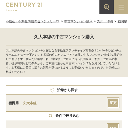
不動産・不動産情報のセンチュリー21
中古マンション購入
九州・沖縄
福岡県
久大本線の中古マンション購入
久大本線の中古マンションをお探しなら不動産フランチャイズ店舗数ナンバー1のセンチュ
リー21におまかせ下さい。お客様の住みたいエリア・条件の中古マンション情報を1件紹介
しております。住みたい沿線・駅・地域や、ご希望に合った間取り、予算・ご希望の家
賃、徒歩時間などの条件から、ご希望に沿った中古マンション情報を見つけていただけま
す。お客様にご希望に沿うお部屋が見つかるようにお手伝いいたしますので、お気軽にご
相談ください！
沿線から探す
変更
福岡県
久大本線
条件で絞り込む