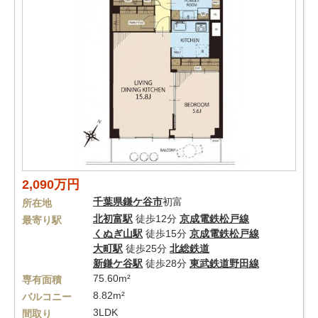
2,090万円
千葉県
鎌ケ谷市
初富
所在地
北初富駅
徒歩12分
京成電鉄松戸線
最寄り駅
くぬぎ山駅
徒歩15分
京成電鉄松戸線
大町駅
徒歩25分
北総鉄道
新鎌ケ谷駅
徒歩28分
東武鉄道野田線
75.60m²
専有面積
8.82m²
バルコニー
3LDK
間取り