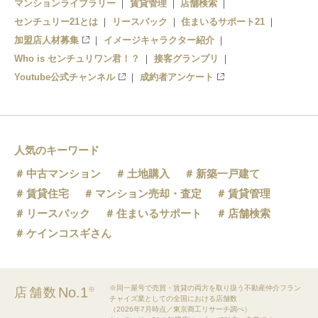
マンションライブラリー
賃貸管理
店舗検索
センチュリー21とは
リースバック
住まいるサポート21
加盟店人材募集
イメージキャラクター紹介
Who is センチュリワン君！？
接客グランプリ
Youtube公式チャンネル
成約者アンケート
人気のキーワード
中古マンション
土地購入
新築一戸建て
賃貸住宅
マンション売却・査定
賃貸管理
リースバック
住まいるサポート
店舗検索
ケインコスギさん
※同一屋号で売買・賃貸の両方を取り扱う不動産仲介フラン
No.1
店舗数
※
チャイズ業としての全国における店舗数
（2026年7月時点／東京商工リサーチ調べ）