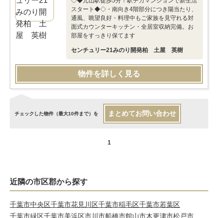
◇◆元山駅徒歩5分！駅チカマンションで新生活
スタート◆◇・南向き4階部分につき陽当たり、
通風、眺望良好・料理中もご家族を見守れる対
面式カウンターキッチン・全居室収納完備。お
部屋をすっきり保てます
センチュリー21みのり開発柏 土屋 英樹
物件を詳しく見る
まとめてお問い合わせ
チェックした物件（最大10件まで）を
1
近隣の市区郡から探す
千葉市中央区
千葉市花見川区
千葉市稲毛区
千葉市若葉区
千葉市緑区
千葉市美浜区
市川市
船橋市
館山市
木更津市
松戸市