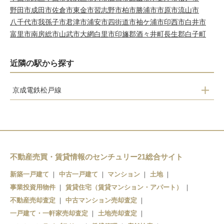
野田市
成田市
佐倉市
東金市
習志野市
柏市
勝浦市
市原市
流山市
八千代市
我孫子市
君津市
浦安市
四街道市
袖ケ浦市
印西市
白井市
富里市
南房総市
山武市
大網白里市
印旛郡酒々井町
長生郡白子町
近隣の駅から探す
京成電鉄松戸線
八柱
みのり台
松戸新田
上本郷
不動産売買・賃貸情報のセンチュリー21総合サイト
松戸
新築一戸建て
中古一戸建て
マンション
土地
事業投資用物件
賃貸住宅（賃貸マンション・アパート）
不動産売却査定
中古マンション売却査定
一戸建て・一軒家売却査定
土地売却査定