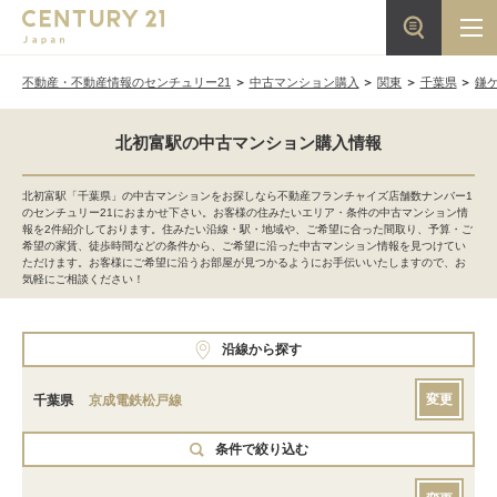
不動産・不動産情報のセンチュリー21
中古マンション購入
関東
千葉県
鎌
北初富駅の中古マンション購入情報
北初富駅「千葉県」の中古マンションをお探しなら不動産フランチャイズ店舗数ナンバー1
のセンチュリー21におまかせ下さい。お客様の住みたいエリア・条件の中古マンション情
報を2件紹介しております。住みたい沿線・駅・地域や、ご希望に合った間取り、予算・ご
希望の家賃、徒歩時間などの条件から、ご希望に沿った中古マンション情報を見つけてい
ただけます。お客様にご希望に沿うお部屋が見つかるようにお手伝いいたしますので、お
気軽にご相談ください！
沿線から探す
変更
千葉県
京成電鉄松戸線
条件で絞り込む