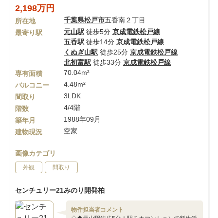
2,198万円
千葉県
松戸市
五香南２丁目
所在地
元山駅
徒歩5分
京成電鉄松戸線
最寄り駅
五香駅
徒歩14分
京成電鉄松戸線
くぬぎ山駅
徒歩25分
京成電鉄松戸線
北初富駅
徒歩33分
京成電鉄松戸線
70.04m²
専有面積
4.48m²
バルコニー
3LDK
間取り
4/4階
階数
1988年09月
築年月
空家
建物現況
画像カテゴリ
外観
間取り
センチュリー21みのり開発柏
物件担当者コメント