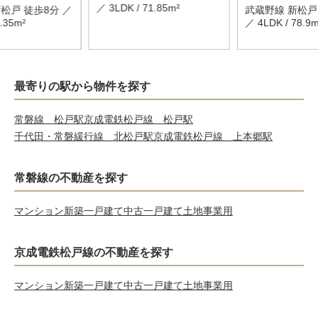
／ 3LDK / 71.85m²
松戸 徒歩8分 ／
武蔵野線 新松戸
9.35m²
／ 4LDK / 78.9m
最寄りの駅から物件を探す
常磐線 松戸駅
京成電鉄松戸線 松戸駅
千代田・常磐緩行線 北松戸駅
京成電鉄松戸線 上本郷駅
常磐線の不動産を探す
マンション
新築一戸建て
中古一戸建て
土地
事業用
京成電鉄松戸線の不動産を探す
マンション
新築一戸建て
中古一戸建て
土地
事業用