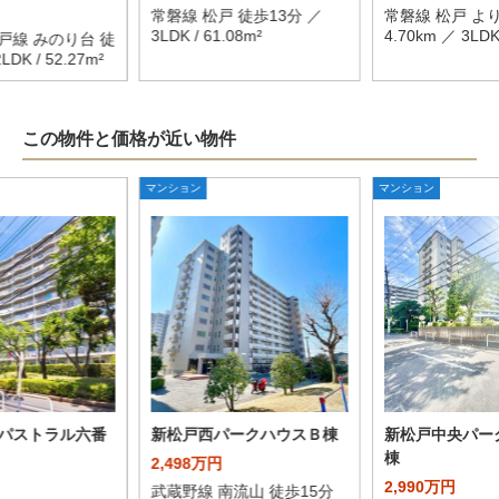
常磐線 松戸 徒歩13分 ／
常磐線 松戸 よ
3LDK / 61.08m²
4.70km ／ 3LDK 
戸線 みのり台 徒
DK / 52.27m²
この物件と価格が近い物件
マンション
マンション
パストラル六番
新松戸西パークハウスＢ棟
新松戸中央パー
棟
2,498万円
2,990万円
武蔵野線 南流山 徒歩15分