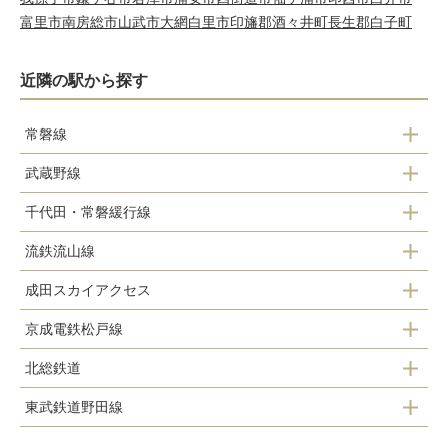
富里市
南房総市
山武市
大網白里市
印旛郡酒々井町
長生郡白子町
近隣の駅から探す
常磐線
武蔵野線
松戸駅
千代田・常磐緩行線
新松戸駅
流鉄流山線
松戸駅
新八柱駅
成田スカイアクセス
馬橋駅
北松戸駅
東松戸駅
京成電鉄松戸線
東松戸駅
幸谷駅
馬橋駅
北総鉄道
元山駅
小金城趾駅
新松戸駅
東武鉄道野田線
矢切駅
五香駅
北小金駅