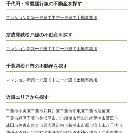
千代田・常磐緩行線の不動産を探す
マンション
新築一戸建て
中古一戸建て
土地
事業用
京成電鉄松戸線の不動産を探す
マンション
新築一戸建て
中古一戸建て
土地
事業用
千葉県松戸市の不動産を探す
マンション
新築一戸建て
中古一戸建て
土地
事業用
近隣エリアから探す
千葉市中央区
千葉市花見川区
千葉市稲毛区
千葉市若葉区
千葉市緑区
千葉市美浜区
市川市
船橋市
館山市
木更津市
野田市
成田市
佐倉市
東金市
習志野市
柏市
勝浦市
市原市
流山市
八千代市
我孫子市
鎌ケ谷市
君津市
浦安市
四街道市
袖ケ浦市
印西市
白井市