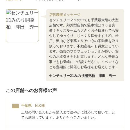
店代表者メッセージ
センチュリー２１の中でも千葉最大級の大型
店舗です。郊外型店舗で駐車場は３０台完
備！キッズルームも大きくお子様連れでも安
心してゆっくり、じっくり探せます！柏、松
戸、流山など東葛エリア中心の不動産を取り
扱っております。不動産売却も得意としてい
ます。売買のプロフェッショナルが揃い、安
心のお取引きをお約束します。どんな些細な
事でもお気軽にご相談ください。イベントな
ども定期的に開催しお客様をお迎えします！
センチュリー21みのり開発柏 澤田 秀一
この店舗へのお客様の声
千葉県 N.K様
土地の問い合わせから購入まで速やかに対応して頂いて、と
ても感謝しています。ありがとうございました。