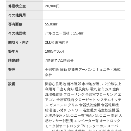
修繕積立金
20,900円
その他費用
専有面積
55.03m²
その他面積
バルコニー面積：15.4m²
間取り・向き
2LDK 東南向き
築年月
1995年05月
階建/階
7階建ての1階部分
管理
全部委託 日勤 伊藤忠アーバンコミュニティ株式
会社
設備
閑静な住宅地 都市近郊 市街地が近い ２沿線以上
利用可 日当り良好 通風良好 電気 都市ガス 室内
洗濯機置場 フローリング 全居室フローリング エ
アコン 全居室収納 クローゼット システムキッチ
ン ガスコンロ グリル 食器洗乾燥機 食器乾燥機
給湯 追い焚き シャワー 浴室暖房 浴室乾燥機 温
水洗浄便座 バルコニー有 南面バルコニー 南庭 人
感センサー付照明 エレベーター有 オートロック
モニタ付オートロック TVインターホン スーパ