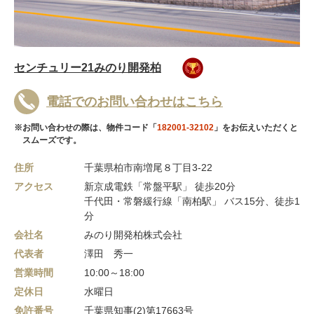
センチュリー21みのり開発柏
電話でのお問い合わせはこちら
※お問い合わせの際は、物件コード「
182001-32102
」をお伝えいただくと
スムーズです。
住所
千葉県柏市南増尾８丁目3-22
アクセス
新京成電鉄「常盤平駅」 徒歩20分
千代田・常磐緩行線「南柏駅」 バス15分、徒歩1
分
会社名
みのり開発柏株式会社
代表者
澤田 秀一
営業時間
10:00～18:00
定休日
水曜日
免許番号
千葉県知事(2)第17663号