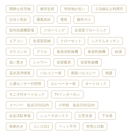
閑静な住宅地
都市近郊
市街地が近い
２沿線以上利用可
日当り良好
通風良好
電気
都市ガス
室内洗濯機置場
フローリング
全居室フローリング
エアコン
全居室収納
クローゼット
システムキッチン
ガスコンロ
グリル
食器洗乾燥機
食器乾燥機
給湯
追い焚き
シャワー
浴室暖房
浴室乾燥機
温水洗浄便座
バルコニー有
南面バルコニー
南庭
人感センサー付照明
エレベーター有
オートロック
モニタ付オートロック
TVインターホン
スーパー 徒歩10分以内
小学校 徒歩10分以内
自走式駐車場
シューズボックス
公営水道
下水道
南東向き
コンロ3口
ペット不可
管理人日勤