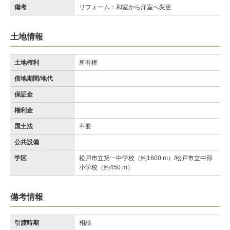
備考
リフォーム：和室から洋室へ変更
土地情報
土地権利
所有権
借地期間/地代
保証金
権利金
国土法
不要
公共設備
学区
松戸市立第一中学校（約1600 m）/松戸市立中部
小学校（約450 m）
備考情報
引渡時期
相談