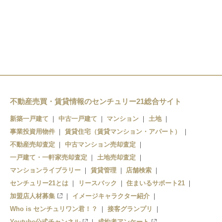
六実駅
秋山駅
常盤平駅
東松戸駅
八柱駅
松飛台駅
みのり台駅
松戸新田駅
上本郷駅
不動産売買・賃貸情報のセンチュリー21総合サイト
松戸駅
新築一戸建て
中古一戸建て
マンション
土地
事業投資用物件
賃貸住宅（賃貸マンション・アパート）
不動産売却査定
中古マンション売却査定
一戸建て・一軒家売却査定
土地売却査定
マンションライブラリー
賃貸管理
店舗検索
センチュリー21とは
リースバック
住まいるサポート21
加盟店人材募集
イメージキャラクター紹介
Who is センチュリワン君！？
接客グランプリ
Youtube公式チャンネル
成約者アンケート