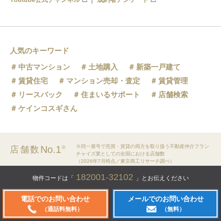
人気のキーワード
中古マンション
土地購入
新築一戸建て
賃貸住宅
マンション売却・査定
賃貸管理
リースバック
住まいるサポート
店舗検索
ケインコスギさん
※同一屋号で売買・賃貸の両方を取り扱う不動産仲介フラン
No.1
店舗数
※
チャイズ業としての全国における店舗数
（2026年7月時点／東京商工リサーチ調べ）
センチュリー21の加盟店は、すべて独立・自営です。
182001-32102
物件コードは「
」とお伝えください
電話でのお問い合わせ
メールでのお問い合わせ
（通話料無料）
（無料）