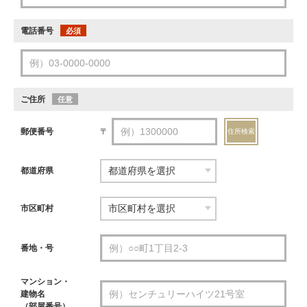
電話番号
必須
ご住所
任意
郵便番号
〒
住所検索
都道府県
市区町村
番地・号
マンション・
建物名
（部屋番号）