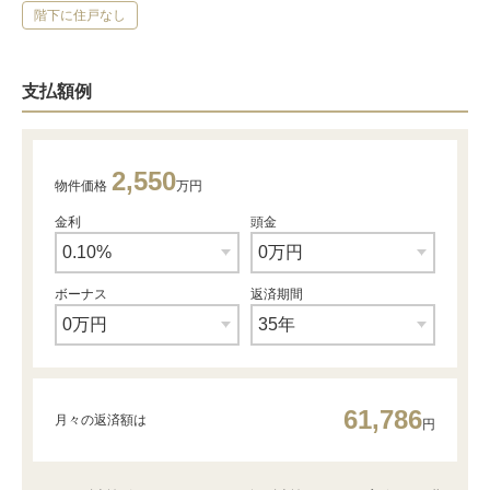
階下に住戸なし
支払額例
2,550
物件価格
万円
金利
頭金
ボーナス
返済期間
61,786
月々の返済額は
円