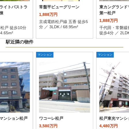
ライトパストラ
常盤平ビューグリーン
東カングランド
棟
第一松戸
1,888万円
1,888万円
京成電鉄松戸線 五香 徒歩5
分 ／ 3LDK / 68.95m²
松戸 徒歩10分
千代田・常磐緩
74.65m²
徒歩4分 ／ 2LDK 
駅近隣の物件
マンション
マンション
マンション松戸
ワコーレ松戸
松戸東光マンシ
3,580万円
4,480万円