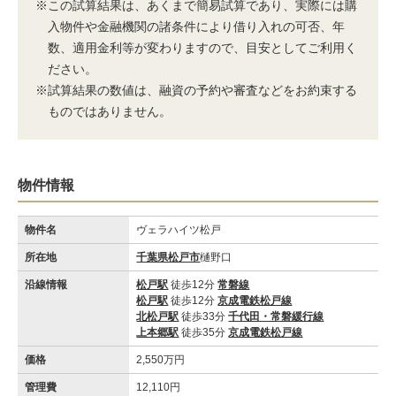
※この試算結果は、あくまで簡易試算であり、実際には購
入物件や金融機関の諸条件により借り入れの可否、年
数、適用金利等が変わりますので、目安としてご利用く
ださい。
※試算結果の数値は、融資の予約や審査などをお約束する
ものではありません。
物件情報
物件名
ヴェラハイツ松戸
所在地
千葉県松戸市
樋野口
沿線情報
松戸駅
徒歩12分
常磐線
松戸駅
徒歩12分
京成電鉄松戸線
北松戸駅
徒歩33分
千代田・常磐緩行線
上本郷駅
徒歩35分
京成電鉄松戸線
価格
2,550万円
管理費
12,110円