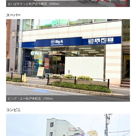
まいばすけっと松戸古ケ崎店（650m）
スーパー
ビッグ・エー松戸本町店（700m）
コンビニ