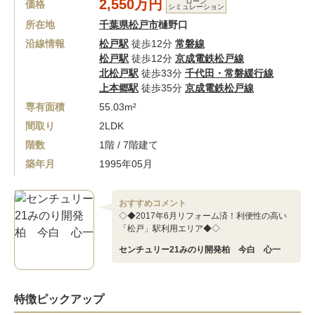
2,550万円
ローン
価格
シミュレーション
所在地
千葉県松戸市
樋野口
沿線情報
松戸駅
徒歩12分
常磐線
松戸駅
徒歩12分
京成電鉄松戸線
北松戸駅
徒歩33分
千代田・常磐緩行線
上本郷駅
徒歩35分
京成電鉄松戸線
専有面積
55.03m²
間取り
2LDK
階数
1階 / 7階建て
築年月
1995年05月
おすすめコメント
◇◆2017年6月リフォーム済！利便性の高い
「松戸」駅利用エリア◆◇
センチュリー21みのり開発柏 今白 心一
特徴ピックアップ