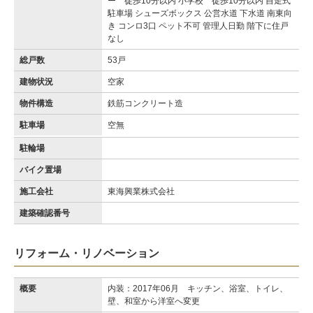
ー 徒歩10分以内 小学校 徒歩10分以内 自走式
駐車場 シューズボックス 公営水道 下水道 南東向
き コンロ3口 ペット不可 管理人日勤 階下に住戸
なし
総戸数
53戸
建物状況
空家
物件構造
鉄筋コンクリート造
駐車場
空無
駐輪場
バイク置場
施工会社
東海興業株式会社
建築確認番号
リフォーム・リノベーション
概要
内装：2017年06月 キッチン、浴室、トイレ、
壁、和室から洋室へ変更