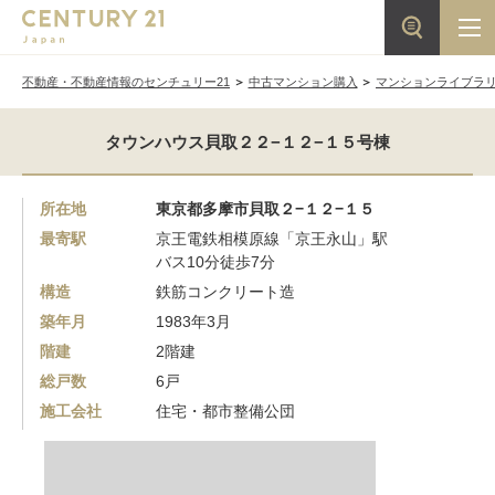
不動産・不動産情報のセンチュリー21
中古マンション購入
マンションライブラ
タウンハウス貝取２２−１２−１５号棟
所在地
東京都多摩市貝取２−１２−１５
最寄駅
京王電鉄相模原線「京王永山」駅
バス10分徒歩7分
構造
鉄筋コンクリート造
築年月
1983年3月
階建
2階建
総戸数
6戸
施工会社
住宅・都市整備公団