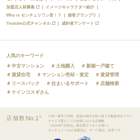
加盟店人材募集
イメージキャラクター紹介
Who is センチュリワン君！？
接客グランプリ
Youtube公式チャンネル
成約者アンケート
人気のキーワード
中古マンション
土地購入
新築一戸建て
賃貸住宅
マンション売却・査定
賃貸管理
リースバック
住まいるサポート
店舗検索
ケインコスギさん
※同一屋号で売買・賃貸の両方を取り扱う不動産仲介フラン
No.1
店舗数
※
チャイズ業としての全国における店舗数
（2026年7月時点／東京商工リサーチ調べ）
センチュリー21の加盟店は、すべて独立・自営です。