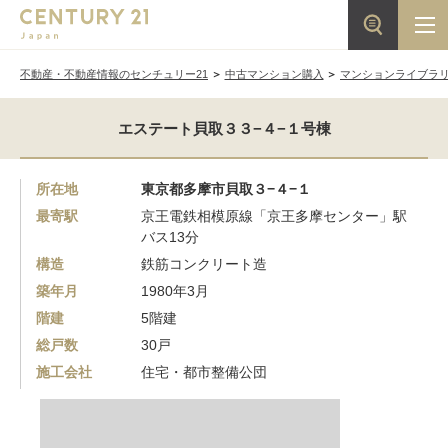
不動産・不動産情報のセンチュリー21
中古マンション購入
マンションライブラ
エステート貝取３３−４−１号棟
所在地
東京都多摩市貝取３−４−１
最寄駅
京王電鉄相模原線「京王多摩センター」駅
バス13分
構造
鉄筋コンクリート造
築年月
1980年3月
階建
5階建
総戸数
30戸
施工会社
住宅・都市整備公団