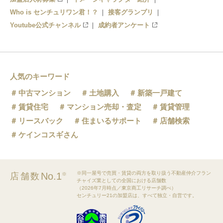
Who is センチュリワン君！？
接客グランプリ
Youtube公式チャンネル
成約者アンケート
人気のキーワード
中古マンション
土地購入
新築一戸建て
賃貸住宅
マンション売却・査定
賃貸管理
リースバック
住まいるサポート
店舗検索
ケインコスギさん
※同一屋号で売買・賃貸の両方を取り扱う不動産仲介フラン
No.1
店舗数
※
チャイズ業としての全国における店舗数
（2026年7月時点／東京商工リサーチ調べ）
センチュリー21の加盟店は、すべて独立・自営です。