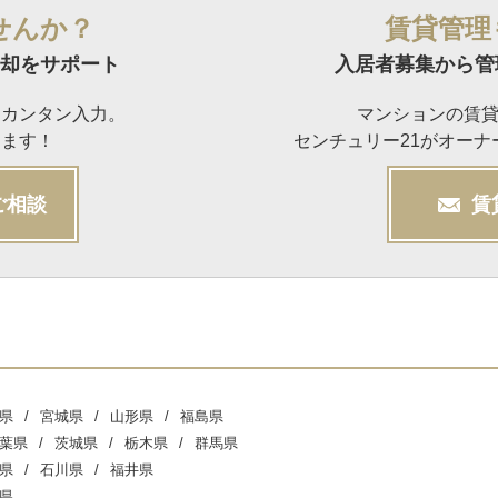
せんか？
賃貸管理
却をサポート
入居者募集から管
らカンタン入力。
マンションの賃
けます！
センチュリー21がオー
ご相談
賃
県
宮城県
山形県
福島県
葉県
茨城県
栃木県
群馬県
県
石川県
福井県
県