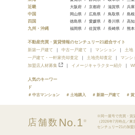
近畿
大阪府
京都府
滋賀県
兵庫
中国
岡山県
広島県
鳥取県
島根
四国
徳島県
愛媛県
香川県
高知
九州・沖縄
福岡県
佐賀県
長崎県
熊本
不動産売買・賃貸情報のセンチュリー21総合サイト
新築一戸建て
中古一戸建て
マンション
土地
一戸建て・一軒家売却査定
土地売却査定
マンシ
加盟店人材募集
イメージキャラクター紹介
W
人気のキーワー
ド
中古マンション
土地購入
新築一戸建て
賃
※同一屋号で売買・賃
No.1
店舗数
※
（2026年7月時点／
センチュリー21の加