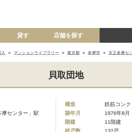
貸す
店舗を探す
購入
マンションライブラリー
東京都
多摩市
京王多摩セ
建て
マンション
土地
事業投資用
貝取団地
構造
鉄筋コンク
多摩センター」駅
築年月
1976年8月
階建
11階建
総戸数
132戸