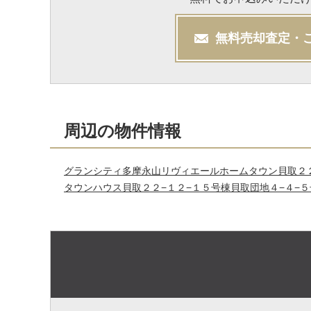
無料
売却
査定・
周辺の物件情報
グランシティ多摩永山リヴィエール
ホームタウン貝取２
タウンハウス貝取２２−１２−１５号棟
貝取団地４−４−