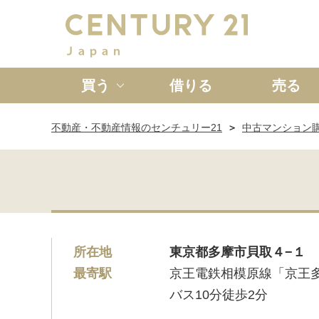
買う
借りる
売る
不動産・不動産情報のセンチュリー21
中古マンション
新築一戸建て
中古一戸
所在地
東京都多摩市貝取４−１
最寄駅
京王電鉄相模原線「京王
バス10分徒歩2分