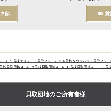
ご相談
賃
２−８−１号棟
エステート貝取２２−６−１４号棟
タウンハウス貝取２２−
５号棟
貝取団地４−４−８号棟
貝取団地４−４−６号棟
貝取団地４−１−３号
貝取団地の
ご所有者様