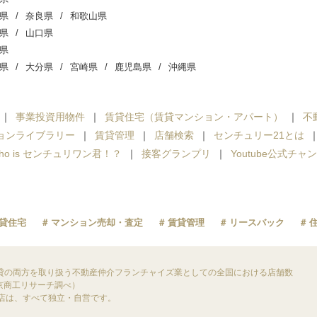
県
奈良県
和歌山県
県
山口県
県
県
大分県
宮崎県
鹿児島県
沖縄県
事業投資用物件
賃貸住宅（賃貸マンション・アパート）
不
ョンライブラリー
賃貸管理
店舗検索
センチュリー21とは
ho is センチュリワン君！？
接客グランプリ
Youtube公式チャ
貸住宅
マンション売却・査定
賃貸管理
リースバック
貸の両方を取り扱う不動産仲介フランチャイズ業としての全国における店舗数
東京商工リサーチ調べ）
盟店は、すべて独立・自営です。