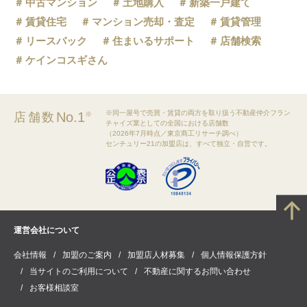
中古マンション
土地購入
新築一戸建て
賃貸住宅
マンション売却・査定
賃貸管理
リースバック
住まいるサポート
店舗検索
ケインコスギさん
※同一屋号で売買・賃貸の両方を取り扱う不動産仲介フラン
No.1
店舗数
※
チャイズ業としての全国における店舗数
（2026年7月時点／東京商工リサーチ調べ）
センチュリー21の加盟店は、すべて独立・自営です。
運営会社について
会社情報
加盟のご案内
加盟店人材募集
個人情報保護方針
当サイトのご利用について
不動産に関するお問い合わせ
お客様相談室