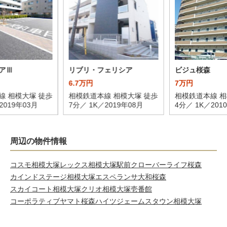
アⅢ
リブリ・フェリシア
ビジュ桜森
6.7万円
7万円
線 相模大塚 徒歩
相模鉄道本線 相模大塚 徒歩
相模鉄道本線 相
2019年03月
7分／ 1K／2019年08月
4分／ 1K／201
周辺の物件情報
コスモ相模大塚
レックス相模大塚駅前
クローバーライフ桜森
カインドステージ相模大塚
エスペランサ大和桜森
スカイコート相模大塚
クリオ相模大塚壱番館
コーポラティブヤマト
桜森ハイツ
ジェームスタウン相模大塚