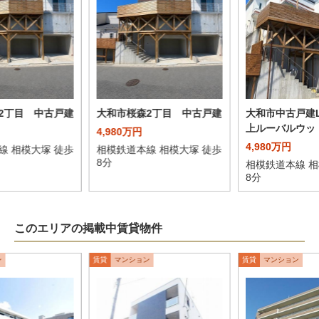
2丁目 中古戸建
大和市桜森2丁目 中古戸建
大和市中古戸建L
上ルーバルウッ
4,980万円
4,980万円
線 相模大塚 徒歩
相模鉄道本線 相模大塚 徒歩
8分
相模鉄道本線 相
8分
このエリアの掲載中賃貸物件
ン
賃貸
マンション
賃貸
マンション