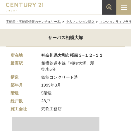
不動産・不動産情報のセンチュリー21
中古マンション購入
マンションライブラ
サーパス相模大塚
所在地
神奈川県大和市桜森３−１２−１１
最寄駅
相模鉄道本線「相模大塚」駅
徒歩5分
構造
鉄筋コンクリート造
築年月
1999年3月
階建
5階建
総戸数
28戸
施工会社
穴吹工務店